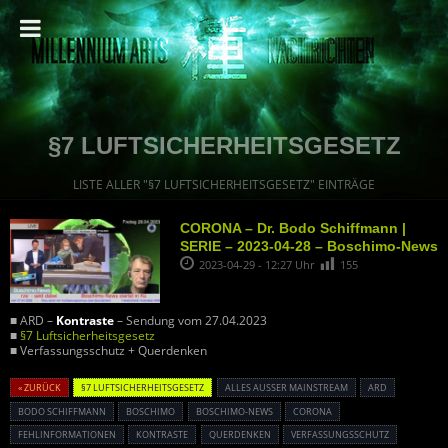
§7 LUFTSICHERHEITSGESETZ
LISTE ALLER "§7 LUFTSICHERHEITSGESETZ" EINTRÄGE
CORONA – Dr. Bodo Schiffmann |
SERIE – 2023-04-28 – Boschimo-News
2023-04-29 - 12:27 Uhr
155
■ ARD –
Kontraste
– Sendung vom 27.04.2023
■
§7 Luftsicherheitsgesetz
■ Verfassungsschutz + Querdenken
« ZURÜCK
§7 LUFTSICHERHEITSGESETZ
ALLES AUSSER MAINSTREAM
ARD
BODO SCHIFFMANN
BOSCHIMO
BOSCHIMO-NEWS
CORONA
FEHLINFORMATIONEN
KONTRASTE
QUERDENKEN
VERFASSUNGSSCHUTZ