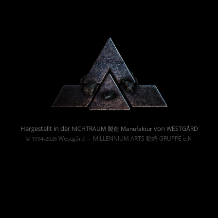
Powered By :
Hergestellt in der
von
NICHTRAUM 製造 Manufaktur
WESTGÅRD
Westgård
MILLENNIUM ARTS 勤続 GRUPPE e.K.
© 1994-2026
→