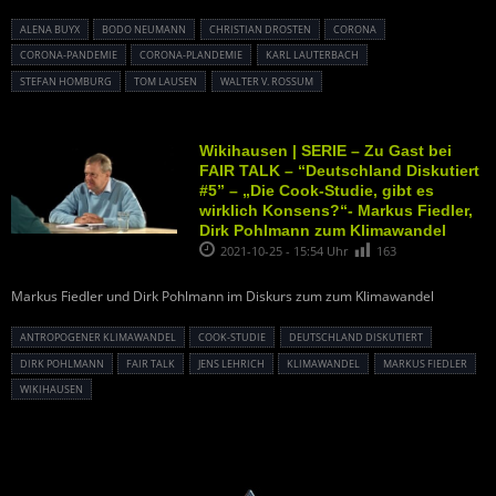
ALENA BUYX
BODO NEUMANN
CHRISTIAN DROSTEN
CORONA
CORONA-PANDEMIE
CORONA-PLANDEMIE
KARL LAUTERBACH
STEFAN HOMBURG
TOM LAUSEN
WALTER V. ROSSUM
Wikihausen | SERIE – Zu Gast bei
FAIR TALK – “Deutschland Diskutiert
#5” – „Die Cook-Studie, gibt es
wirklich Konsens?“- Markus Fiedler,
Dirk Pohlmann zum Klimawandel
2021-10-25 - 15:54 Uhr
163
Markus Fiedler und Dirk Pohlmann im Diskurs zum zum Klimawandel
ANTROPOGENER KLIMAWANDEL
COOK-STUDIE
DEUTSCHLAND DISKUTIERT
DIRK POHLMANN
FAIR TALK
JENS LEHRICH
KLIMAWANDEL
MARKUS FIEDLER
WIKIHAUSEN