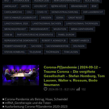
AFD
AFFENPOCKEN
AGENDA 2030
AKW GRAFENRHEINFELD
ALICE WEIDEL
AMOKLAUF
ANTIFA
ASYLRECHT
BJÖRN HÖCKE
BRANDMAUER
BSW
CAROLABRÜCKE
CDU
COVID-19
DEINDUSTRIALISIERUNG
DER LAGEBERICHT
DER SCHWARZE LAGEBERICHT
DRESDEN
EDEKA
GREAT RESET
LANDTAGSWAHL 2024
LANDTAGSWAHL SACHSEN
LANDTAGSWAHL THÜRINGEN
MEINUNGSFREIHEIT
MESSERANGRIFF
MIGRATION
MRNA-GENTHERAPIE
OSM 44
PARTIZIPATORISCHE DEMOKRATIE
PAWEL DUROW
REPRÄSENTATIVE DEMOKRATIE
ROBERT F. KENNEDY JR.
ROBERT HABECK
ROBERT KENNEDY JR.
SACHSEN
SACHSENMIKROFON
SOLINGEN
STEFAN HOMBURG
TELEGRAM
THÜRINGEN
TOM LAUSEN
Corona-P(l)andemie | 2024-09-12 –
Trauma Corona – Die vergiftete
Gesellschaft – Stefan Homburg, Tom
Lausen, Walter v. Rossum, Bodo
Neumann
2024-09-13 - 8:21 Uhr
102
■ Corona-Pandemie als Betrug, Hoax, Schwindel
■ mRNA_Gentherapie und die Toten
■ Ausfarbeitung Corona-P(l)andemie 2020-2023