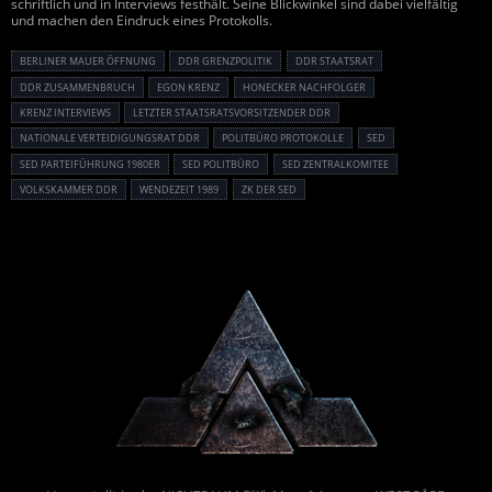
schriftlich und in Interviews festhält. Seine Blickwinkel sind dabei vielfältig
und machen den Eindruck eines Protokolls.
BERLINER MAUER ÖFFNUNG
DDR GRENZPOLITIK
DDR STAATSRAT
DDR ZUSAMMENBRUCH
EGON KRENZ
HONECKER NACHFOLGER
KRENZ INTERVIEWS
LETZTER STAATSRATSVORSITZENDER DDR
NATIONALE VERTEIDIGUNGSRAT DDR
POLITBÜRO PROTOKOLLE
SED
SED PARTEIFÜHRUNG 1980ER
SED POLITBÜRO
SED ZENTRALKOMITEE
VOLKSKAMMER DDR
WENDEZEIT 1989
ZK DER SED
Powered By :