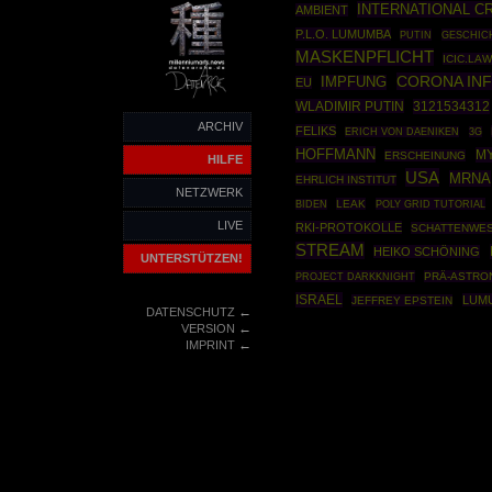
INTERNATIONAL C
AMBIENT
P.L.O. LUMUMBA
PUTIN
GESCHIC
MASKENPFLICHT
ICIC.LA
CORONA IN
IMPFUNG
EU
WLADIMIR PUTIN
3121534312
ARCHIV
FELIKS
ERICH VON DAENIKEN
3G
HOFFMANN
M
ERSCHEINUNG
HILFE
USA
MRNA
EHRLICH INSTITUT
NETZWERK
LEAK
POLY GRID TUTORIAL
BIDEN
LIVE
RKI-PROTOKOLLE
SCHATTENWE
STREAM
HEIKO SCHÖNING
UNTERSTÜTZEN!
PROJECT DARKKNIGHT
PRÄ-ASTRO
ISRAEL
LUMU
JEFFREY EPSTEIN
←
DATENSCHUTZ
←
VERSION
←
IMPRINT