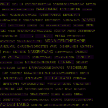
VID-19
SPD
UK
POLY GRID ANLEITUNG
CORONASCHUTZIMPFUNG
BAYERN
G
PARANORMAL
ADOLF HITLER
MRNA-GENTHERAPEUTIKA
PSIRAM
ROBERT HABECK
DEMOKRATIE
EIHEIT
MEDIZINISCHE MASKE
ROBERT
SHADOW PEOPLE
EDGAR SIEMUND
IMPFSTOFFE
DJATLOW PASS
SET
MRNA
IMPFTOT
MRNA GENE THERAPY
GEISTER
DYATLOW PASS
DIVI
TWIG
ÖSTERREICH
INFEKTIONSSCHUTZGESETZ
MÜNCHEN
ANTIFA
KREBS
BITTEL TV
DEEP STATE
MEXIKO
T KENNEDY JR.
TWITTER FILES
MRNA-GENTHERAPIE
 KONTINENT
MRNA-IMPFSTOFF
LANDEMIE
WHO
CHRISTIAN DROSTEN
DIE GRÜNEN
ÄGYPTEN
I
MASKENZWANG
RKI-FILES
SACHSEN-
INDIEN
KLIMAWANDEL
PANDEMIE
ASTRAZENECA
LOFI
NORD STREAM 1
HERMANN PLOPPA
UKRAINE
MRNA GEN-THERAPIE
GEIMPFT
ELEGRAM
ITALIEN
FASCHISMUS
MRNA VACCINE DAMAGE
LERS FLUCHT
ASPHYX
T
UAP
MRNA-GENTHERAPIE NEBENWIRKUNGEN
ESOTERIC
種DEUS
DEUTSCHLAND
JVA ROSDORF
GELEUGNET
CORONA-
N
H
JENS SPAHN
NEW WORLD ORDER
WIRTSCHAFTSKRISE
ARNE SCHMITT
CDU
TOF MISERÉ
VERFASSUNGSSCHUTZ
MUSIC
DEMO
UKRAINE-
GRAPHENOXID
MRNA-
ORONA BUSTOUR 2020
PLAUEN
WUHAN
WIDERSTAND
C
CALMING
MODRNA-GENTHERAPIE
TRANSKOMMUNIKATION
MO DES TAGES
MOSKAU
WORLD HEALTH ORGANIZATION
WIEN