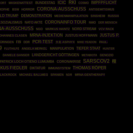
ICIC
RKI
IMPFPFLICHT
BUNDESTAG
MASKENATTEST
COSMO
 ORT
CORONA-AUSSCHUSS
ROPHE
BSW
HORROR
ANTISEMITISMUS
LD TRUMP
DEMONSTRATION
MEDIENMANIPULATION
SINSHEIM
RUSSIA
CORONAINFO TOUR
LSOZIALISMUS
NATO AKTE
NWO
DER MENSCH
A-AUSSCHUSS
NORD STREAM
NGO
MARKUS HAINTZ
VCV RACK
MRNA-INJEKTION
JUSTUS P.
JUSTUS HOFFMANN
OHANNES CLASEN
PCR-TEST
FBI
ÜRINGEN
DDR
大名 ASPHYX
PAUL-
MIKE YEADON
9
TIEFER STAAT
MANIPULATION
ANGELA MERKEL
FLUTHILFE
HUNTER
LANDGERICHT GÖTTINGEN
D
DANIELE GANSER
GENOZID
METABIOTA
SARSCOV2
種
PATRICK LOCH OTIENO LUMUMBA
CORONAKRISE
KUS FIEDLER
THOMAS RÖPER
DIKTATUR
IMMUNSYSTEM
BLACKROCK
MICHAEL BALLWEG
SPANIEN
MRNA-GENTHERAPY
NDR