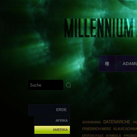
種
ADAM
ERDE
AFRIKA
DATENARCHE
SCHOENING
P
FRIEDRICH MERZ
KLAUS SCHW
AMERIKA
EPSTEIN FILES
SYMBOLS
PROZES