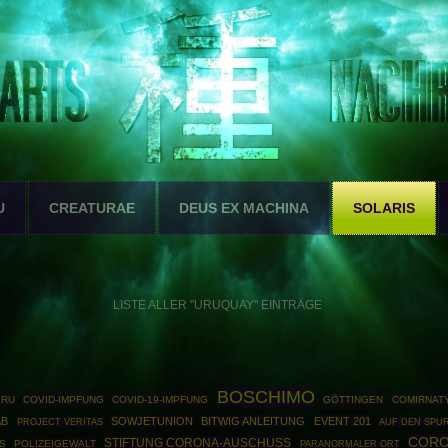
U
CREATURAE
DEUS EX MACHINA
SOLARIS
LISTE ALLER "URUQUAY" EINTRÄGE
BOSCHIMO
ERU
COVID-IMPFUNG
COVID-19-IMPFUNG
GÖTTINGEN
COMIRNAT
AB
SOWJETUNION
BITWIG ANLEITUNG
EVENT 201
PROJECT VERITAS
AUF DEN SPU
CORO
STIFTUNG CORONA-AUSCHUSS
S
POLIZEIGEWALT
PARANORMALER ORT