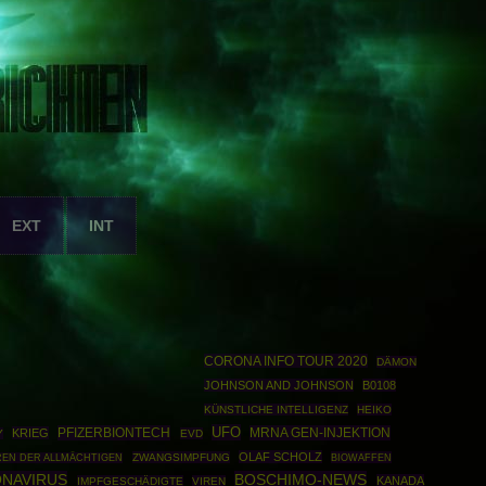
EXT
INT
CORONA INFO TOUR 2020
DÄMON
JOHNSON AND JOHNSON
B0108
KÜNSTLICHE INTELLIGENZ
HEIKO
UFO
PFIZERBIONTECH
MRNA GEN-INJEKTION
KRIEG
Y
EVD
OLAF SCHOLZ
ZWANGSIMPFUNG
BIOWAFFEN
REN DER ALLMÄCHTIGEN
NAVIRUS
BOSCHIMO-NEWS
KANADA
IMPFGESCHÄDIGTE
VIREN