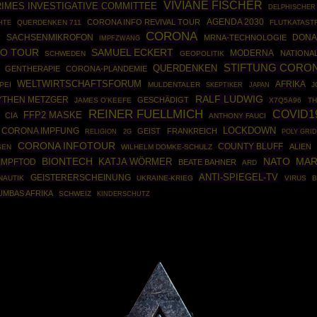
VIVIANE FISCHER
RIMES INVESTIGATIVE COMMITTEE
DELPHISCHER
AGENDA 2030
CORONA INFO REVIVAL TOUR
HTE
QUERDENKEN 711
FLUTKATAST
CORONA
SACHSENMIKROFON
DONA
MRNA-TECHNOLOGIE
W
IMPFZWANG
FO TOUR
SAMUEL ECKERT
MODERNA
NATIONA
SCHWEDEN
GEOPOLITIK
STIFTUNG CORON
QUERDENKEN
GENTHERAPIE
CORONA-PLANDEMIE
WELTWIRTSCHAFTSFORUM
AFRIKA
PEI
MULDENTALER
SKEPTIKER
J
JAPAN
RALF LUDWIG
YTHEN METZGER
GESCHÄDIGT
JAMES O'KEEFE
X7Q5A96
TH
REINER FUELLMICH
COVID1
FFP2 MASKE
CIA
ANTHONY FAUCI
LOCKDOWN
CORONA IMPFUNG
GEIST
FRANKREICH
POLY GRI
RELIGION
2G
CORONA INFOTOUR
COUNTY BLUFF
ALIEN
SEN
WILHELM DOMKE-SCHULZ
BIONTECH
NATO
MAR
IMPFTOD
KATJA WÖRMER
BEATE BAHNER
ARD
ANTI-SPIEGEL-TV
GEISTERERSCHEINUNG
NAUTIK
UKRAINE-KRIEG
VIRUS
MBAS AFRIKA
SCHWEIZ
KINDERSCHUTZ