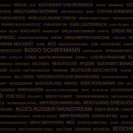
CO
ALEXANDER VON BISMARCK
BERLIN
AUSFELD
FFP2
TÜRKEI
HOMBURG
WOLFGANG WODARG
STEFAN HOMBUR
TORIAL
TWITTER-FILES
MARS
 GESCHICHTE
WORLD ECONOMIC FORUM
ÜBERSTERBLICHKEIT
MEINUNGSFR
KARL LAUTERBACH
ROBERT-KOCH INSTITUT
CHRISTENTUM
DYATLOV PASS
GREAT RE
NATO-AKTE
ERICH VON DÄNIKEN
CHÖN
MORD
AHRWEILER
GRIPPE
SPIEGEL
MRNA IMPFTECHNOLOGIE
NSDAP
BI
BUNDESREGIERUNG
TANZANIA
OMINIK REICHERT
AFD
OSM
AUSTRALIEN
SERIE
DEMONSTRATIONEN
ROBER
BODO SCHIFFMANN
TIEFENSTAAT
AFRIKANISCHER
NIEDERLANDE
P
CHINA
CORONA-PANDEMIE
MARTIN BRAUKMANN
ENTE
KOPILOT
ORWELL
REALPOLITIK
PFIZER
SUCHARIT BHAKD
SACHSEN
INEKRIEG
DRESDEN
DEUTSCHE GESCHICHTE
TLER
TANSANIA
GLITCH
TWITTER-DATEIEN
ALIENS
GESCHICHTEN AUS WIKIHAUSEN
BILL GATES
FSTOFFE
CORONAIMPFUNG
T
DIRK POHLMANN
BUSTOUR 2020
MWGFD
BUNDESWEHR
ZDF
ARDT
HIT
WIKIHAUSEN
LDUNGEN
POLTERGEIS
SPUK
MICHAEL KRETSCHMER
ELON MUSK
D
PCR TEST
SERGEY FILBERT
TRANSHUMANISMUS
POLARITY
TWITTER AKTE
WOLFGANG GREULIC
IMPFNEBENWIRKUNG
CK
SCHWARZER KANAL
ALLES AUSSER MAINSTREAM
HIGH NOON
RGRUND
CHRIS
IMPFSCHADEN
ROGER BITTEL
ÜRNBERGER KODEX
MARKUS SÖDER
NASA
C
MRNA-IMPFSTOFFE
WEF
COVID19-IMPFUNG
HUNGSAUSSCHUSS
CRYPTI
KLIMA
BOSCHI
GRAPHEN
IM DIALOG
DER SCHWARZE KANAL
NEW YORK
INTERVIEW