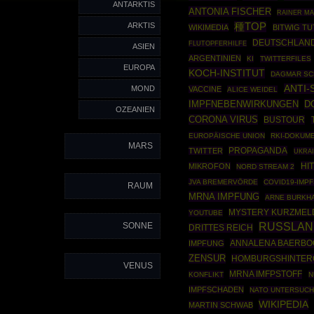
ANTARKTIS
ANTONIA FISCHER
RAINER M
ARKTIS
種TOP
WIKIMEDIA
BITWIG TU
DEUTSCHLAND
FLUTOPFERHILFE
ASIEN
ARGENTINIEN
KI
TWITTERFILES
EUROPA
KOCH-INSTITUT
DAGMAR S
ANTI-
MOND
VACCINE
ALICE WEIDEL
IMPFNEBENWIRKUNGEN
D
OZEANIEN
CORONA VIRUS
BUSTOUR
EUROPÄISCHE UNION
RKI-DOKUM
MARS
PROPAGANDA
TWITTER
UKRA
HI
MIKROFON
NORD STREAM 2
JVA BREMERVÖRDE
COVID19-IMP
RAUM
MRNA IMPFUNG
ARNE BURKH
MYSTERY KURZME
YOUTUBE
SONNE
RUSSLAN
DRITTES REICH
ANNALENA BAERBO
IMPFUNG
ZENSUR
HOMBURGSHINTE
VENUS
MRNA IMFPSTOFF
KONFLIKT
N
IMPFSCHADEN
NATO UNTERSUC
WIKIPEDIA
MARTIN SCHWAB