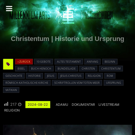
Christentum | Historie und Ursprung
« ZURÜCK
10 GEBOTE
ALTES TESTAMENT
ANFANG
BEGINN
BIBEL
BUCH HENOCH
BUNDESLADE
CHRISTEN
CHRISTENTUM
GESCHICHTE
HISTORIE
JESUS
JESUS CHRISTUS
RELIGION
ROM
RÖMISCH-KATHOLISCHE KIRCHE
SCHRIFTROLLEN VOM TOTEN MEER
URSPRUNG
VATIKAN
217
2024-08-22
ADAMU
DOKUMENTAR
LIVESTREAM
RELIGION