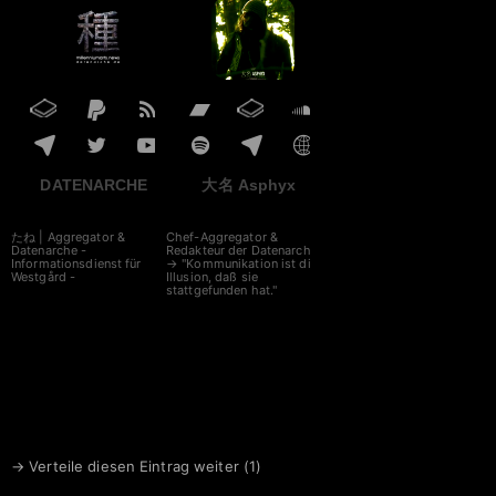
DATENARCHE
大名 Asphyx
たね | Aggregator &
Chef-Aggregator &
Datenarche -
Redakteur der Datenarche
Informationsdienst für
→ "Kommunikation ist die
Westgård -
Illusion, daß sie
stattgefunden hat."
→ Verteile diesen Eintrag weiter (
1
)