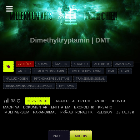
Dimethyltryptamin | DMT
« ZURÜCK
ADAMU
ÄGYPTEN
ALKALOID
ALTERTUM
AMAZONAS
ANTIKE
DIMETHYLTRYPTAMIN
DIMETHYLTRYPTAMINE
DMT
EGYPT
HALLUZINOGEN
PSYCHOAKTIVE SUBSTANZ
TRANSDIMENSIONAL
TRANSDIMENSIONALE LEBEWESEN
TRYPTAMIN
98
2025-05-01
ADAMU
ALTERTUM
ANTIKE
DEUS EX
MACHINA
DOKUMENTAR
ENTITATEM
EXOPOLITIK
KREATIO
MULTIVERSUM
PARANORMAL
PRÄ-ASTRONAUTIK
RELIGION
ZEITALTER
PROFIL
ARCHIV