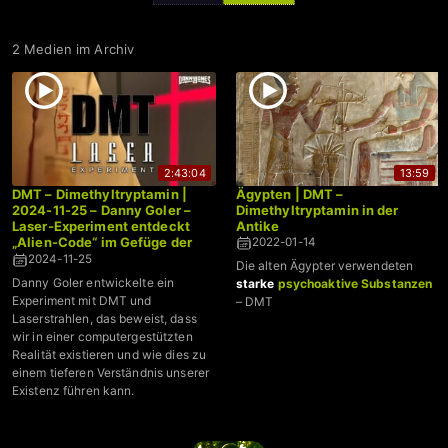
2 Medien im Archiv
2:43:04
13:59
DMT – Dimethyltryptamin |
Ägypten | DMT –
2024-11-25 – Danny Goler –
Dimethyltryptamin in der
Laser-Experiment entdeckt
Antike
„Alien-Code“ im Gefüge der
2022-01-14
Realität
2024-11-25
Die alten Ägypter verwendeten
Danny Goler entwickelte ein
starke
psychoaktive Substanzen
Experiment mit DMT und
– DMT
Laserstrahlen, das beweist, dass
wir in einer computergestützten
Realität existieren und wie dies zu
einem tieferen Verständnis unserer
Existenz führen kann.