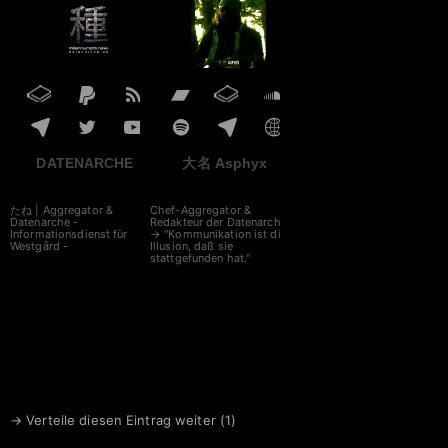
DATENARCHE
大名 Asphyx
たね | Aggregator &
Chef-Aggregator &
Datenarche -
Redakteur der Datenarche
Informationsdienst für
→ "Kommunikation ist die
Westgård -
Illusion, daß sie
stattgefunden hat."
→ Verteile diesen Eintrag weiter (
1
)