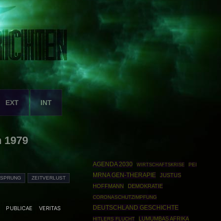
EXT
INT
n 1979
AGENDA 2030
WIRTSCHAFTSKRISE
PEI
MRNA GEN-THERAPIE
JUSTUS
TSPRUNG
ZEITVERLUST
HOFFMANN
DEMOKRATIE
CORONASCHUTZIMPFUNG
DEUTSCHLAND GESCHICHTE
M
PUBLICAE
VERITAS
LUMUMBAS AFRIKA
HITLERS FLUCHT