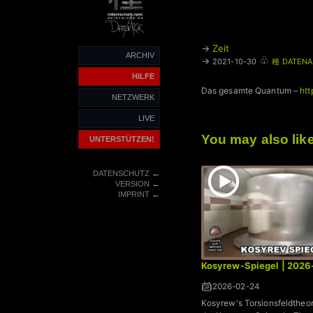
→
Zeit
ARCHIV
♧
→
2021-10-30
種 DATENA
HILFE
Das gesamte Quantum –
htt
NETZWERK
LIVE
You may also lik
UNTERSTÜTZEN!
←
DATENSCHUTZ
←
VERSION
←
IMPRINT
Kosyrew-Spiegel | 202
2026-02-24
Kosyrew's Torsionsfeldtheor