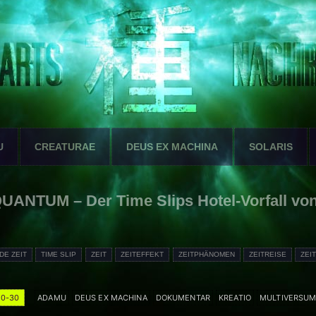
U
CREATURAE
DEUS EX MACHINA
SOLARIS
 QUANTUM – Der Time Slips Hotel-Vorfall vo
DE ZEIT
TIME SLIP
ZEIT
ZEITEFFEKT
ZEITPHÄNOMEN
ZEITREISE
ZEI
10-30
ADAMU
DEUS EX MACHINA
DOKUMENTAR
KREATIO
MULTIVERSU