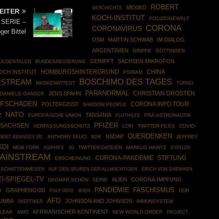
ROBERT
MEXIKO
GESCHICHTE
EITER
KOCH-INSTITUT
POLIZEIGEWALT
| SERIE –
CORONA
CORONAVIRUS
ger Bittel
OSM
MARTIN SCHWAB
IM DIALOG
ARGENTINIEN
GRIPPE
GÖTTINGEN
GEIMPFT
SACHSEN-MIKROFON
ULDENTALER
BUNDESREGIERUNG
HOMBURGSHINTERGRUND
CHINA
OCH INSTITUT
PSIRAM
BOSCHIMO DES TAGES
STREAM
MASKENATTEST
TÜRKEI
PARANORMAL
CHRISTIAN DROSTEN
JENS SPAHN
DANIELE GANSER
PFSCHADEN
CORONA INFO TOUR
POLTERGEIST
SHADOW PEOPLE
NATO
TANSANIA
Z
EUROPÄISCHE UNION
PRÄ-ASTRONAUTIK
FLUTHILFE
PFIZER
SACHSEN
VERFASSUNGSSCHUTZ
LOFI
TWITTER-FILES
COVID-
QUERDENKEN
NSDAP
BERT KENNEDY JR.
ANTHONY FAUCI
JEFFREY
NDR
KDI
NEW YORK
ASPHYX
TWITTER-DATEIEN
MARKUS HAINTZ
3G
DYATLOV
MAINSTREAM
CORONA-PANDEMIE
STIFTUNG
ERSCHEINUNG
SCHATTENWESEN
AUF DEN SPUREN DER ALLMÄCHTIGEN
ERICH VON DAENIKEN
TI-SPIEGEL-TV
ALIEN
CORONA-IMPFUNG
DAGMAR SCHÖN
SERIE
PANDEMIE
FASCHISMUS
GRAPHENOXID
Y
POLY GRID
DDR
WIEN
AFD
MUMBA
JOHNSON AND JOHNSON
SKEPTIKER
IMMUNSYSTEM
AFRIKANISCHER KONTINENT
LEAK
NWO
NEW WORLD ORDER
PROJECT