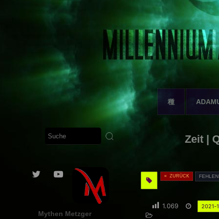
種
ADAM
Zeit |
« ZURÜCK
FEHLEN
1.069
2021-
Mythen Metzger