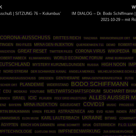
K
W
sschuß | SITZUNG 76 – Kolumbus’
IM DIALOG – Dr. Bodo Schiffmann 
2021-10-29 – mit Ro
 CORONA-AUSSCHUSS
DRITTES REICH
M
TANZANIA
PARANORMALER ORT
MRNA GEN-INJEKTION
TINGEN
RKI-FILES
ROBERT-K
QUERDENKEN 711
DEMO
GREAT RESET
WIKIPEDIA
種
CORONA VIRUS
ANIZATION
TWITTER FILES
WORLD ECONOMIC FORUM
ROBERT HABECK
KLIMAWANDEL
ARNE BURKHARDT
EUTSCHLAND
IM
HIGH NOON
MYSTERY KURZMELDUNGEN
RUSSIA
NORD STREAM
T
DER SCHWARZE KANAL
ANGELA MERKEL
WILHELM DOMKE-SCHUL
GENTHERAPIE
RSUCHUNGSAUSSCHUSS
DRESDEN
MRNA-GENTHERAPEUTIKA
PUTIN
BODO SCHIFFMANN
PLANDEMIE
WIDERSTAND
RO
ISCHER ORT
T
SUCHARIT BHA
CDU
WELTWIRTSCHAFTSFORUM
MOSKAU
YOUTUBE
ALLES AUSSER 
ICIC
ISRAEL
PLAUEN
POLY GRID ANLEITUNG
MENSCH
COVID19
MRNA-INJEKTION
GELEUGNET
GENZ
BAYERN
MUSIC
PROZESS
AN
ASTRAZENECA
RTIN BRAUKMANN
FELIKS
VIREN
ARD
EVD
INDIEN
KLIMA
UKRAINE
KARL LAUTERBACH
UMANISMUS
BITWIG
COMIRNAT
ELON MUSK
ÄGYPTEN
ERICH VON DÄNIKEN
ÖSTERREICH
P.L.O. LU
ARNE SCHMITT
SPUK
IMPFNEBENWIRKUNG
MPFTECHNOLOGIE
JVA BREMERVÖRDE
DJATLOW PASS