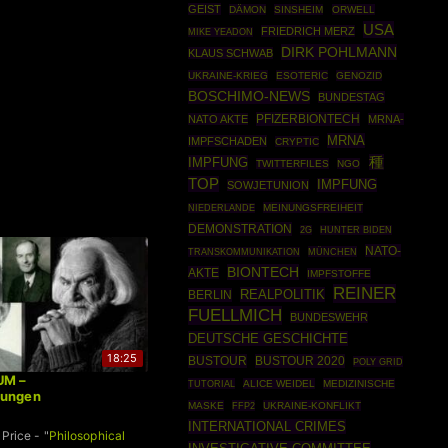
GEIST
DÄMON
SINSHEIM
ORWELL
USA
FRIEDRICH MERZ
MIKE YEADON
DIRK POHLMANN
KLAUS SCHWAB
UKRAINE-KRIEG
ESOTERIC
GENOZID
BOSCHIMO-NEWS
BUNDESTAG
PFIZERBIONTECH
NATO AKTE
MRNA-
MRNA
IMPFSCHADEN
CRYPTIC
種
IMPFUNG
TWITTERFILES
NGO
TOP
IMPFUNG
SOWJETUNION
MEINUNGSFREIHEIT
NIEDERLANDE
DEMONSTRATION
2G
HUNTER BIDEN
NATO-
MÜNCHEN
TRANSKOMMUNIKATION
BIONTECH
AKTE
IMPFSTOFFE
REINER
REALPOLITIK
BERLIN
FUELLMICH
BUNDESWEHR
DEUTSCHE GESCHICHTE
18:25
BUSTOUR
BUSTOUR 2020
POLY GRID
UM –
TUTORIAL
ALICE WEIDEL
MEDIZINISCHE
bungen
MASKE
FFP2
UKRAINE-KONFLIKT
INTERNATIONAL CRIMES
 Price - "
Philosophical