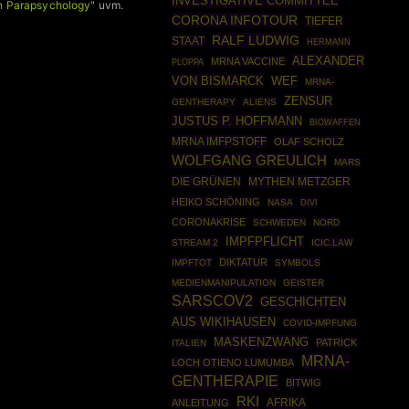
INVESTIGATIVE COMMITTEE
th Parapsychology
" uvm.
CORONA INFOTOUR
TIEFER
RALF LUDWIG
STAAT
HERMANN
ALEXANDER
MRNA VACCINE
PLOPPA
VON BISMARCK
WEF
MRNA-
ZENSUR
GENTHERAPY
ALIENS
JUSTUS P. HOFFMANN
BIOWAFFEN
MRNA IMFPSTOFF
OLAF SCHOLZ
WOLFGANG GREULICH
MARS
DIE GRÜNEN
MYTHEN METZGER
HEIKO SCHÖNING
NASA
DIVI
CORONAKRISE
SCHWEDEN
NORD
IMPFPFLICHT
STREAM 2
ICIC.LAW
DIKTATUR
IMPFTOT
SYMBOLS
MEDIENMANIPULATION
GEISTER
SARSCOV2
GESCHICHTEN
AUS WIKIHAUSEN
COVID-IMPFUNG
MASKENZWANG
PATRICK
ITALIEN
MRNA-
LOCH OTIENO LUMUMBA
GENTHERAPIE
BITWIG
RKI
AFRIKA
ANLEITUNG