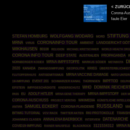
ZURÜC
Corona-Au
faule Eier
STIFTUNG
WOLFGANG WODARG
STEFAN HOMBURG
MORD
MRNA
CORONAINFO TOUR
AMBIENT
LANDGERICHT GÖT
VIRUS
WIKIHAUSEN
B0108
WORLD HEALTH ORG
RELIGION
MICHAEL KRETSCHMER
CORONA INFO TOUR
DEEP STATE
PROPAGANDA
AUSTRALIEN
D
MRNA-IMPFSTOFFE
NÜRNBERGER KODEX
MARKUS SÖDER
METABIOTA
2020
KANADA
KRIEG
ZWANGSIMPFUNG
GEOPOLITIK
ÜBERSTERBLICHKEI
MRNA VACCINE DAMAGE
ANTISEMITISMUS
NATO UNTE
FLUTOPFERHILFE
IMPFTOD
EVENT 201
19-IMPFUNG
SCHWARZER KANAL
THÜRINGEN
DELPH
WHO
DOMINIK REICHER
EPSTEIN
IMPFGESCHÄDIGTE
KINDERSCHUTZ
ADOLF HITLER
EU
MRNA-IMPFSTOFF
MRNA GENE THERAPY
PASS
DER 
CORONA-AUSCHUSS
WIKIMEDIA
KÜNSTLICHE INTELLI
PROJECT VERITAS
RUSSLAND
SAMUEL ECKERT
CORONA-PLANDEMIE
MA
ANTIFA
BITWIG TUTORIAL
RKI-PROTOKOLLE
TRANSH
VCV RACK
TWITTER AKTEN
DATENARCHE
ANNALENA BAERBOCK
JOHANNES CLASEN
INTERVIEW
3121534312
MRNA I
COVID19-IMPFUNG
RAINER MAUSFELD
BLACKROCK