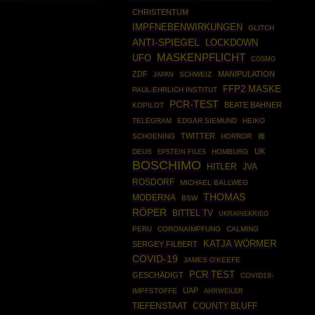
CHRISTENTUM
IMPFNEBENWIRKUNGEN
GLITCH
ANTI-SPIEGEL
LOCKDOWN
MASKENPFLICHT
UFO
COSMO
ZDF
MANIPULATION
SCHWEIZ
JAPAN
FFP2 MASKE
PAUL-EHRLICH INSTITUT
PCR-TEST
BEATE BAHNER
KOPILOT
TELEGRAM
EDGAR SIEMUND
HEIKO
TWITTER
SCHOENING
HORROR
種
UK
DEUS
EPSTEIN FILES
HOMBURG
BOSCHIMO
HITLER
JVA
ROSDORF
MICHAEL BALLWEG
THOMAS
MODERNA
BSW
RÖPER
BITTEL TV
UKRAINEKRIEG
PERU
CORONAIMPFUNG
CALMING
KATJA WÖRMER
SERGEY FILBERT
COVID-19
JAMES O'KEEFE
PCR TEST
GESCHÄDIGT
COVID19-
UAP
IMPFSTOFFE
AHRWEILER
COUNTY BLUFF
TIEFENSTAAT