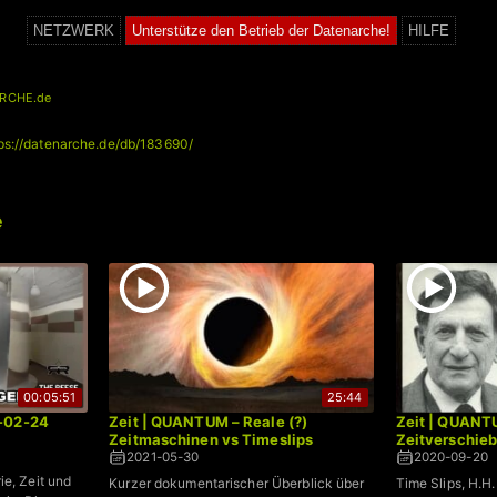
NETZWERK
Unterstütze den Betrieb der Datenarche!
HILFE
RCHE.de
ps://datenarche.de/db/183690/
e
00:05:51
25:44
6-02-24
Zeit | QUANTUM – Reale (?)
Zeit | QUANT
Zeitmaschinen vs Timeslips
Zeitverschie
2021-05-30
2020-09-20
ie, Zeit und
Kurzer dokumentarischer Überblick über
Time Slips, H.H.