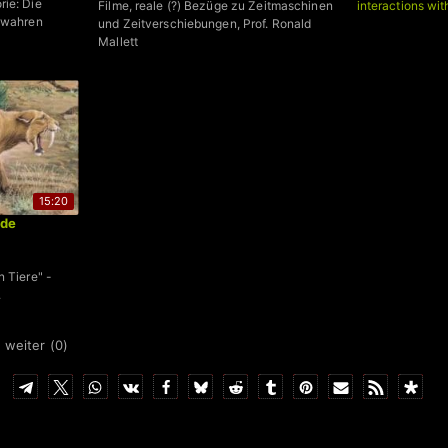
rie: Die
Filme, reale (?) Bezüge zu Zeitmaschinen
interactions wi
e wahren
und Zeitverschiebungen, Prof. Ronald
Mallett
15:20
ide
n Tiere" -
.
 weiter (
0
)