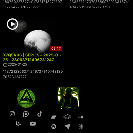
1807602273274917361718271707
2335577173798389972923313741
11275477370721277
4347535961677173797
03:47
X7Q5A96 | SERIES – 2025-01-
25 – 28063712406731247
2025-01-25
1137212806371249737140748130
70673124777