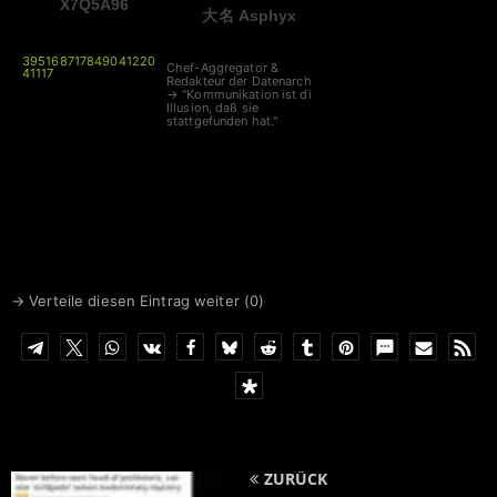
X7Q5A96
大名 Asphyx
3951687178490412202
Chef-Aggregator &
41117
Redakteur der Datenarche
→ "Kommunikation ist die
Illusion, daß sie
stattgefunden hat."
→ Verteile diesen Eintrag weiter (
0
)
ZURÜCK