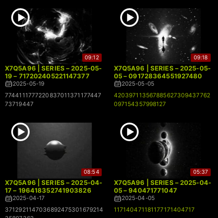
09:12
09:18
X7Q5A96 | SERIES – 2025-05-
X7Q5A96 | SERIES – 2025-05-
19 – 717202405221147377
05 – 091728364551927480
2025-05-19
2025-05-05
7744111777220837011371177447
420397113567885627309437762
73719447
097154357998127
08:54
05:37
X7Q5A96 | SERIES – 2025-04-
X7Q5A96 | SERIES – 2025-04-
17 – 196418352741903826
05 – 940471771047
2025-04-17
2025-04-05
3712921147036892475301679214
117140471181177171404717