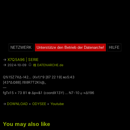
NETZWERK
Unterstütze den Betrieb der Datenarche!
HILFE
→
X7Q5A96 | SERIE
♧
→
2024-10-09
種 DATENARCHE.de
Q%15Z7XΔ-!42… (Xx1)^9 [67 22 19] 𝛑⊕5:43
[43*Δ⏣88] /!88R7T2Kλ@_
—
fgTx15 + 73 81 ⊕ Δp≈&1 (coordX13Y) … N7-10 𝜑 ≈∆!!96
→
DOWNLOAD
+
ODYSEE
+
Youtube
You may also like