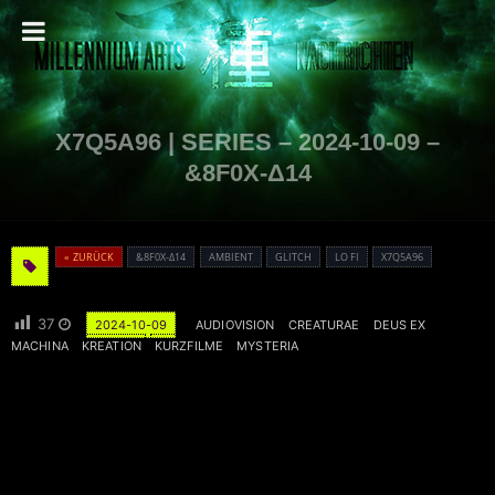
X7Q5A96 | SERIES – 2024-10-09 –
&8F0X-Δ14
« ZURÜCK
&8F0X-Δ14
AMBIENT
GLITCH
LO FI
X7Q5A96
37
2024-10-09
AUDIOVISION
CREATURAE
DEUS EX
MACHINA
KREATION
KURZFILME
MYSTERIA