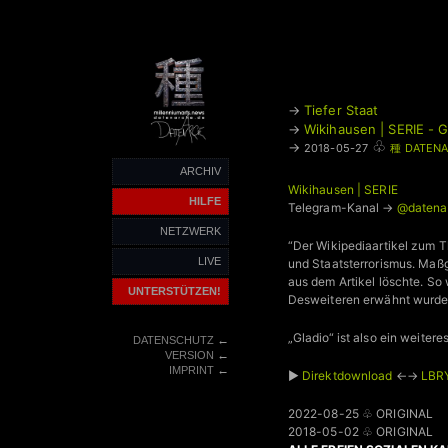
→
Tiefer Staat
→
Wikihausen | SERIE - 
♧
→
2018-05-27
種 DATENA
ARCHIV
Wikihausen | SERIE
HILFE
Telegram-Kanal →
@datena
NETZWERK
“Der Wikipediaartikel zum 
LIVE
und Staatsterrorismus. Maßg
aus dem Artikel löschte. So
UNTERSTÜTZEN!
Desweiteren erwähnt wurde 
„Gladio“ ist also ein weitere
←
DATENSCHUTZ
←
VERSION
←
IMPRINT
►
Direktdownload
←→
LBRY
2022-08-25 ♧ ORIGINAL
2018-05-02 ♧ ORIGINAL