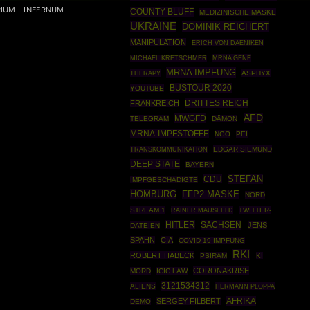
RIUM
INFERNUM
COUNTY BLUFF
MEDIZINISCHE MASKE
UKRAINE
DOMINIK REICHERT
MANIPULATION
ERICH VON DAENIKEN
MRNA GENE
MICHAEL KRETSCHMER
MRNA IMPFUNG
THERAPY
ASPHYX
BUSTOUR 2020
YOUTUBE
DRITTES REICH
FRANKREICH
AFD
MWGFD
TELEGRAM
DÄMON
MRNA-IMPFSTOFFE
NGO
PEI
EDGAR SIEMUND
TRANSKOMMUNIKATION
DEEP STATE
BAYERN
STEFAN
CDU
IMPFGESCHÄDIGTE
HOMBURG
FFP2 MASKE
NORD
STREAM 1
RAINER MAUSFELD
TWITTER-
HITLER
SACHSEN
JENS
DATEIEN
SPAHN
CIA
COVID-19-IMPFUNG
RKI
ROBERT HABECK
PSIRAM
KI
CORONAKRISE
MORD
ICIC.LAW
3121534312
ALIENS
HERMANN PLOPPA
AFRIKA
SERGEY FILBERT
DEMO