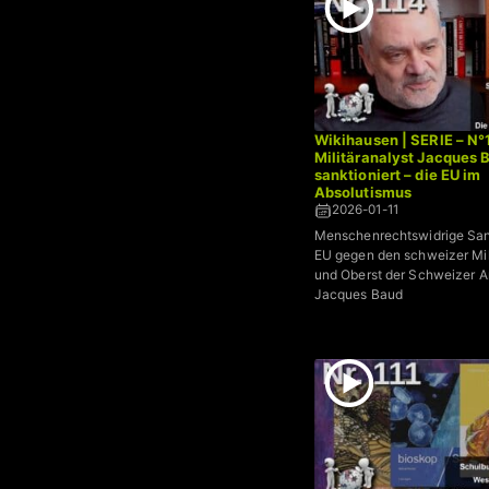
Wikihausen | SERIE – N°
Militäranalyst Jacques 
sanktioniert – die EU im
Absolutismus
2026-01-11
Menschenrechtswidrige San
EU gegen den schweizer Mil
und Oberst der Schweizer A
Jacques Baud