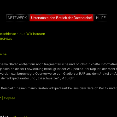
NETZWERK
Unterstütze den Betrieb der Datenarche!
HILFE
Geschichten aus Wikihausen
RCHE.de
rche
Thema Gladio enthält nur noch fragmentarische und bruchstückhafte Informat
eblich an dieser Entwicklung beteiligt ist der Wikipediaautor Kopilot, der meh
 wurden u.a. berechtigte Querverweise von Gladio zur RAF aus dem Artikel entfe
der Wikipediaautor und „Exilschweizer“ „MBurch“.
s Beispiel für einen manipulierten Wikipediaartikel aus dem Bereich Politik und G
 | Odysee