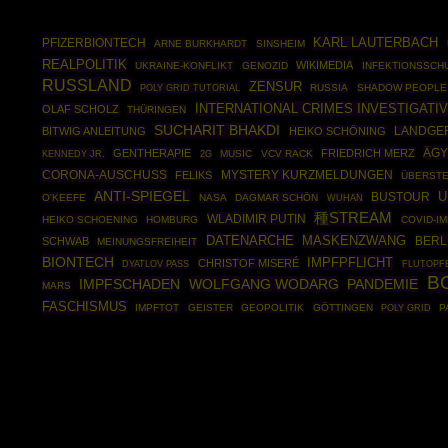
PFIZERBIONTECH
KARL LAUTERBACH
ARNE BURKHARDT
SINSHEIM
REALPOLITIK
WIKIMEDIA
UKRAINE-KONFLIKT
GENOZID
INFEKTIONSSCH
RUSSLAND
ZENSUR
POLY GRID TUTORIAL
RUSSIA
SHADOW PEOPLE
INTERNATIONAL CRIMES INVESTIGATI
OLAF SCHOLZ
THÜRINGEN
SUCHARIT BHAKDI
BITWIG ANLEITUNG
HEIKO SCHÖNING
LANDGER
ÄGY
GENTHERAPIE
FRIEDRICH MERZ
KENNEDY JR.
MUSIC
VCV RACK
2G
CORONA-AUSCHUSS
FELIKS
MYSTERY KURZMELDUNGEN
ÜBERSTE
ANTI-SPIEGEL
U
BUSTOUR
O'KEEFE
NASA
DAGMAR SCHÖN
WUHAN
種STREAM
WLADIMIR PUTIN
HEIKO SCHOENING
HOMBURG
COVID-I
DATENARCHE
MASKENZWANG
BERL
SCHWAB
MEINUNGSFREIHEIT
BIONTECH
IMPFPFLICHT
CHRISTOF MISERÉ
DYATLOV PASS
FLUTOPF
B
IMPFSCHADEN
WOLFGANG WODARG
PANDEMIE
MARS
FASCHISMUS
IMPFTOT
GEISTER
GEOPOLITIK
GÖTTINGEN
POLY GRID
P