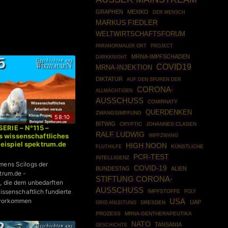
GRAPHEN
MEXIKO
DER MENSCH
MARKUS FIEDLER
WELTWIRTSCHAFTSFORUM
PROJECT
PARANORMALER ORT
MRNA-IMPFSCHADEN
DARKKNIGHT
COVID19
MRNA-INJEKTION
DIKTATUR
AUF DEN SPUREN DER
CORONA-
ALLMÄCHTIGEN
AUSSCHUSS
COMIRNATY
QUERDENKEN
ZWANGSIMPFUNG
58:10
BITWIG
CRYPTIC
JOHANNES CLASEN
SERIE – N°115 –
RALF LUDWIG
s wissenschaftliches
IMPFZWANG
eispiel spektrum.de
HIGH NOON
KÜNSTLICHE
FLUTHILFE
PCR-TEST
INTELLIGENZ
mens Scilogs der
COVID-19
BUNDESTAG
ALIEN
ktrum.de -
STIFTUNG CORONA-
, die dem unbedarften
AUSSCHUSS
wissenschaftlich fundierte
IMPFSTOFFE
POLY
USA
 vorkommen
UAP
GRID ANLEITUNG
DRESDEN
PROZESS
MRNA-GENTHERAPEUTIKA
NATO
TANSANIA
GESCHICHTE