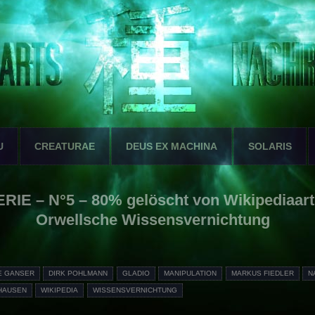
U
CREATURAE
DEUS EX MACHINA
SOLARIS
RIE – N°5 – 80% gelöscht von Wikipediaarti
Orwellsche Wissensvernichtung
E GANSER
DIRK POHLMANN
GLADIO
MANIPULATION
MARKUS FIEDLER
N
HAUSEN
WIKIPEDIA
WISSENSVERNICHTUNG