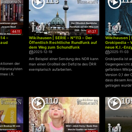
44:11
41:27
114 –
Wikihausen | SERIE – N°113 – Der
Wikihausen | 
Baud
Öffentlich Rechtliche Rundfunk auf
Grokipedia – 
dem Weg zum Schundfunk
neue K.I.-Enz
2025-12-19
2025-11-03
Am Beispiel einer Sendung des NDR kann
Grokipedia ist a
ktionen der
man einen Großteil der Defizite des ÖRR
Gegengewicht zu
itäranaylsten
exemplarisch aufarbeiten.
gefärbten Wikipe
rmee i.R.
Version 0,1 der
dass diesem An
getragen wurde