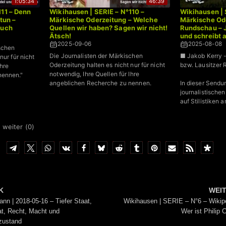
1:05:34
46:39
111 – Denn
Wikihausen | SERIE – N°110 –
Wikihausen | 
tun –
Märkische Oderzeitung – Welche
Märkische Ode
buch
Quellen wir haben? Sagen wir nicht!
Rundschau – J
Ätsch!
und schreibt 
2025-09-06
2025-08-08
schen
Die Journalisten der Märkischen
■ Jakob Kerry 
nur für nicht
Oderzeitung halten es nicht nur für nicht
bzw. Lausitzer
Ihre
notwendig, Ihre Quellen für Ihre
nennen."
angeblichen Recherche zu nennen.
In dieser Sendu
journalistischen
auf Stilistiken a
 weiter (
0
)
K
WEI
nn | 2018-05-16 – Tiefer Staat,
Wikihausen | SERIE – N°6 – Wikip
at, Recht, Macht und
Wer ist Philip 
ustand