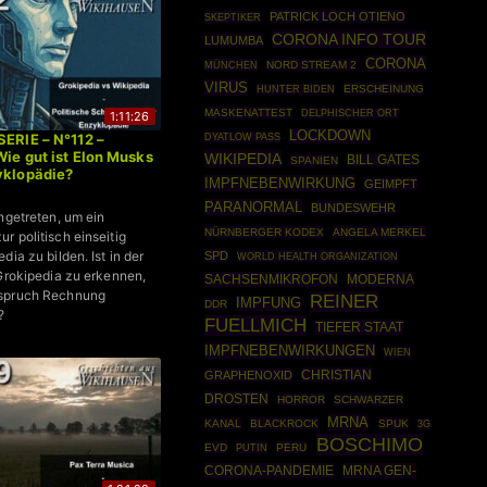
PATRICK LOCH OTIENO
SKEPTIKER
CORONA INFO TOUR
LUMUMBA
CORONA
MÜNCHEN
NORD STREAM 2
VIRUS
ERSCHEINUNG
HUNTER BIDEN
MASKENATTEST
DELPHISCHER ORT
1:11:26
LOCKDOWN
SERIE – N°112 –
DYATLOW PASS
Wie gut ist Elon Musks
WIKIPEDIA
BILL GATES
SPANIEN
yklopädie?
IMPFNEBENWIRKUNG
GEIMPFT
PARANORMAL
BUNDESWEHR
ngetreten, um ein
NÜRNBERGER KODEX
ANGELA MERKEL
r politisch einseitig
dia zu bilden. Ist in der
SPD
WORLD HEALTH ORGANIZATION
 Grokipedia zu erkennen,
SACHSENMIKROFON
MODERNA
spruch Rechnung
REINER
IMPFUNG
DDR
?
FUELLMICH
TIEFER STAAT
IMPFNEBENWIRKUNGEN
WIEN
CHRISTIAN
GRAPHENOXID
DROSTEN
HORROR
SCHWARZER
MRNA
KANAL
BLACKROCK
SPUK
3G
BOSCHIMO
EVD
PUTIN
PERU
CORONA-PANDEMIE
MRNA GEN-