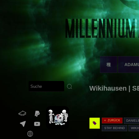
種
ADAM
Wikihausen | SE
« ZURÜCK
DANIEL
STAY BEHIND
WIKI