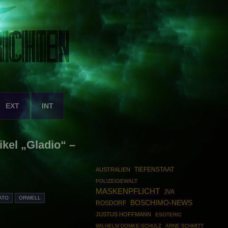
EXT
INT
kel „Gladio“ –
AUSTRALIEN
TIEFENSTAAT
POLIZEIGEWALT
MASKENPFLICHT
JVA
ATO
ORWELL
BOSCHIMO-NEWS
ROSDORF
JUSTUS HOFFMANN
ESOTERIC
WILHELM DOMKE-SCHULZ
ARNE SCHMITT