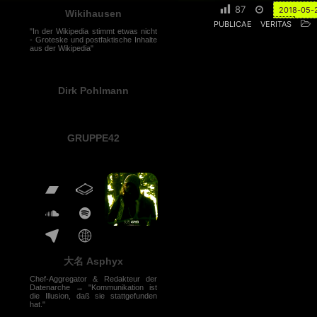
87
2018-05-
Wikihausen
PUBLICAE
VERITAS
"In der Wikipedia stimmt etwas nicht
- Groteske und postfaktische Inhalte
aus der Wikipedia"
Dirk Pohlmann
GRUPPE42
大名 Asphyx
Chef-Aggregator & Redakteur der
Datenarche → "Kommunikation ist
die Illusion, daß sie stattgefunden
hat."