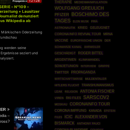
1:21:28
THERAPIE
MEDIENMANIPULATION
SERIE – N°109 –
WOLFGANG GREULICH
rzeitung + Lausitzer
BOSCHIMO DES
PFIZER
ournalist denunziert
TAGES
aus Wikipedia ab
PRÄ-
ELON MUSK
KRIEG
GELEUGNET
ASTRONAUTIK
- Märkischen Oderzeitung
CORONA INFO REVIVAL TOUR
MRNA
 Rundschau
VACCINE
EUROPÄISCHE UNION
DER
SCHWARZE KANAL
AHRWEILER
ng werden seine
 Ergebnisse seziert und
ROGER BITTEL
GESCHÄDIGT
nalysiert.
ARGENTINIEN
KLIMAWANDEL
SOWJETUNION
GRIPPE
INTERVIEW
PROPAGANDA
TWITTER
WIRTSCHAFTSKRISE
MULDENTALER
TRANSHUMANISMUS
HITLERS FLUCHT
ANTONIA FISCHER
LEAK
RELIGION
SARSCOV2
RKI-FILES
VIREN
CORONAINFO TOUR
MOSKAU
TER
CORONA IMPFUNG
KANADA
EPSTEIN
edia –
ICIC
ALEXANDER VON
FILES
Cross?
BISMARCK
ANTHONY FAUCI
CORONA-PLANDEMIE
COVID19-