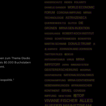
INDIEN
POLARITY
KINDERSCHUTZ
WORLD ECONOMIC
DANIELE GANSER
FORUM
CORONA-IMPFUNG
MRNA-
ASTRAZENECA
TECHNOLOGIE
DIE
QUERDENKEN 711
GLITCH
GRÜNEN
MRNA GEN-INJEKTION
ROBERT-KOCH INSTITUT
NIEDERLANDE
TÜRKEI
SCHATTENWESEN
BIOWAFFEN
DONALD TRUMP
MARTIN SCHWAB
大
JOHNSON AND JOHNSON
名 ASPHYX
TWITTER FILES
種DEUS
ionen zum Thema Gladio
MRNA
ANTISEMITISMUS
VIRUS
r als 80.000 Buchstaben
IMFPSTOFF
IMMUNSYSTEM
JAPAN
rnt.
GEISTERERSCHEINUNG
MODRNA-
NATIONALSOZIALISMUS
GENTHERAPIE
eopolitik.”
MRNA-GENTHERAPIE
CORONAIMPFUNG
NEBENWIRKUNGEN
AFRIKANISCHER
ISRAEL
KONTINENT
COVID19-
種TOP
IMPFUNG
NEW YORK
ALLES
VIVIANE FISCHER
AUSSER MAINSTREAM