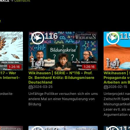
ANÄLE
→
Übersicht
e
1:26:16
1:26:16
117 – Wer
Wikihausen | SERIE – N°116 – Prof.
Wikihausen | 
m Internet-
Dr. Bernhard Krötz: Bildungsmisere
Propaganda v
Deutschland
Arbeiten am B
2026-03-25
2026-02-15
ordseite
Unfähige Politiker versuchen sich ein ums
Unterprojekt na
andere Mal an einer Neuregulierung von
Zeitschrift Spe
Bildung
Meinungsartikel
Leser evtl. als 
Argumentation