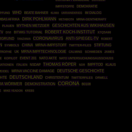
DEMOKRATIE
IMPFSTOFFE
WHO
BEATE BAHNER
IM DIALOG
PFUNG
UKRAINEKRIEG
KLIMA
DIRK POHLMANN
BAS AFRIKA
MRNA-GENTHERAPY
METABIOTA
GESCHICHTEN AUS WIKIHAUSEN
MYTHEN METZGER
PLAUEN
ROBERT KOCH-INSTITUT
TV
BITWIG TUTORIAL
X7Q5A96
DIVI
CORONAVIRUS
ANTI-SPIEGEL-TV
RGRUND
ROBERT
TANZANIA
N
CHINA
STIFTUNG
MRNA-IMPFSTOFF
SYMBOLS
TWITTER-FILES
MRNA IMPFTECHNOLOGIE
UK
STROPHE
CALMING
SCHWEDEN
JAMES
EVENT 201
NATO AKTE
E
KOPILOT
NATO UNTERSUCHUNGSAUSSCHUSS
THOMAS RÖPER
IMPFTOD
NSDAP
KLAUS
ATIONEN
ITALIEN
NDR
DEUTSCHE GESCHICHTE
MRNA VACCINE DAMAGE
WEIDEL
DEUTSCHLAND
HTE
CHRISTENTUM
TWITTERFILES
ORWELL
CORONA
JA WÖRMER
DEMONSTRATION
B0108
E
MIKE YEADON
KREBS