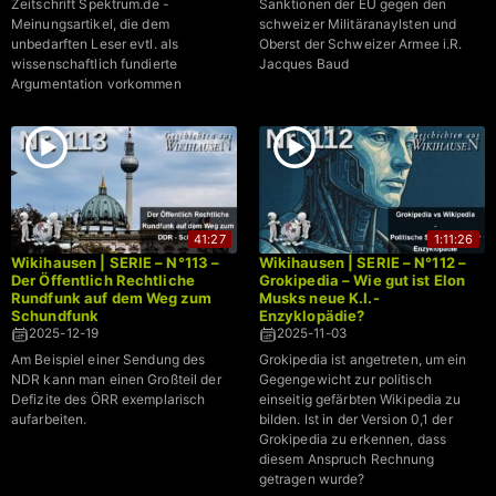
Zeitschrift Spektrum.de -
Sanktionen der EU gegen den
Meinungsartikel, die dem
schweizer Militäranaylsten und
unbedarften Leser evtl. als
Oberst der Schweizer Armee i.R.
wissenschaftlich fundierte
Jacques Baud
Argumentation vorkommen
41:27
1:11:26
Wikihausen | SERIE – N°113 –
Wikihausen | SERIE – N°112 –
Der Öffentlich Rechtliche
Grokipedia – Wie gut ist Elon
Rundfunk auf dem Weg zum
Musks neue K.I.-
Schundfunk
Enzyklopädie?
2025-12-19
2025-11-03
Am Beispiel einer Sendung des
Grokipedia ist angetreten, um ein
NDR kann man einen Großteil der
Gegengewicht zur politisch
Defizite des ÖRR exemplarisch
einseitig gefärbten Wikipedia zu
aufarbeiten.
bilden. Ist in der Version 0,1 der
Grokipedia zu erkennen, dass
diesem Anspruch Rechnung
getragen wurde?