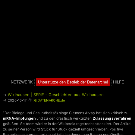
NETZWERK
Unterstütze den Betrieb der Datenarche!
HILFE
→
Wikihausen | SERIE - Geschichten aus Wikihausen
♧
→
2020-10-17
種 DATENARCHE.de
“Der Biologe und Gesundheitsökologe Clemens Arvay hat sich kritisch zu
mRNA-Impfungen
und zu den drastisch verkürzten
Zulassungsverfahren
geäußert. Seitdem wird er in der Wikipedia regelrecht attackiert. Der Artikel
zu seiner Person wird Stück für Stück gezielt umgeschrieben. Positive
Rezeptionen werden trotz qualitativ hochwertigen Belege und Quellen