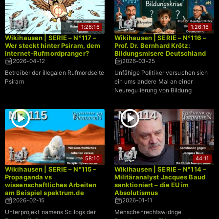
1:26:16
1:26:16
Wikihausen | SERIE – N°117 –
Wikihausen | SERIE – N°116 –
Wer steckt hinter Psiram, dem
Prof. Dr. Bernhard Krötz:
Internet-Rufmordpranger?
Bildungsmisere Deutschland
2026-04-12
2026-03-25
Betreiber der illegalen Rufmordseite
Unfähige Politiker versuchen sich
Psiram
ein ums andere Mal an einer
Neuregulierung von Bildung
58:10
44:11
Wikihausen | SERIE – N°115 –
Wikihausen | SERIE – N°114 –
Propaganda vs
Militäranalyst Jacques Baud
wissenschaftliches Arbeiten
sanktioniert – die EU im
am Beispiel spektrum.de
Absolutismus
2026-02-15
2026-01-11
Unterprojekt namens Scilogs der
Menschenrechtswidrige