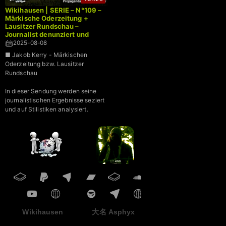
Wikihausen | SERIE – N°109 –
Märkische Oderzeitung +
Lausitzer Rundschau –
Journalist denunziert und
schreibt aus Wikipedia ab
2025-08-08
■ Jakob Kerry - Märkischen
Oderzeitung bzw. Lausitzer
Rundschau
In dieser Sendung werden seine
journalistischen Ergebnisse seziert
und auf Stilistiken analysiert.
Wikihausen
大名 Asphyx