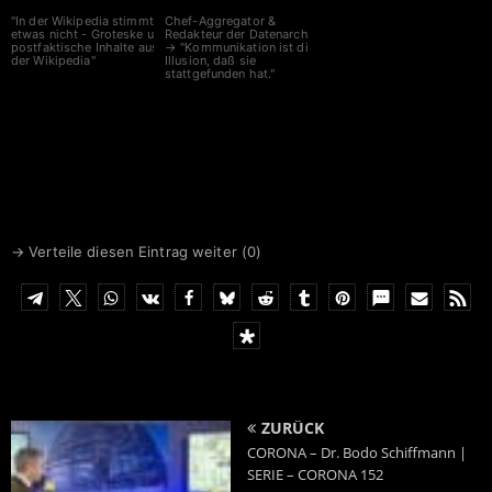
"In der Wikipedia stimmt
Chef-Aggregator &
etwas nicht - Groteske und
Redakteur der Datenarche
postfaktische Inhalte aus
→ "Kommunikation ist die
der Wikipedia"
Illusion, daß sie
stattgefunden hat."
→ Verteile diesen Eintrag weiter (
0
)
ZURÜCK
CORONA – Dr. Bodo Schiffmann |
SERIE – CORONA 152