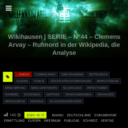
Wikihausen | SERIE – N°44 – Clemens
Arvay – Rufmord in der Wikipedia, die
Analyse
« ZURÜCK
CLEMENS ARVAY
DIRK POHLMANN
DRITTES REICH
EUGENIK
FIONA B.
GESCHICHTEN AUS WIKIHAUSEN
MARKUS FIEDLER
MRNA IMPFUNG
MRNA-GENTHERAPIE
NS-IDEOLOGIE
PERFECTTOMMY
RUFMORD
SATANISMUS
SKEPTIKER
TRANSHUMANISMUS
WIKIHAUSEN
WIKIHAUSEN 44
WIKIPEDIA
ZULASSUNGSVERFAHREN
140
2020-10-17
ADAMU
DEUTSCHLAND
DOKUMENTAR
ERMITTLUNG
EUROPA
INFERNUM
PUBLICAE
SCHWEIZ
VERITAS