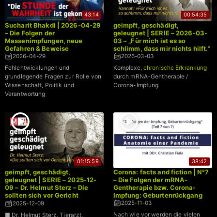
43:14
00:54:35
Sucharit Bhakdi | 2026-04-29
geimpft, geschädigt,
– Die Folgen der
geleugnet | SERIE – 2026-03-
Massenimpfungen, neue
03 – „Für mich ist es so
Gefahren & Beweise
schlimm, dass mir nichts hilft.“
2026-04-29
2026-03-03
Fehlentwicklungen und
Komplexe,
chronische Erkrankung
grundlegende Fragen zur Rolle von
durch mRNA-Gentherapie /
Wissenschaft, Politik und
Corona-Impfung
Verantwortung
01:15:59
38:42
geimpft, geschädigt,
Corona: facts and fiction | N°7
geleugnet | SERIE – 2025-12-
– Die Folgen der mRNA-
09 – Dr. Helmut Sterz – Die
Gentherapie bzw. Corona-
sollten sich vor Gericht
Impfung: Geburtenrückgang
verantworten
2025-11-03
2025-12-09
Nach wie vor werden die vielen
■ Dr. Helmut Sterz, Tierarzt,