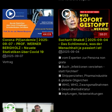
44:09
58:01
Corona-P(l)andemie | 2025-
Sucharit Bhakdi | 2025-09-04
09-07 – PROF. WERNER
– Das Schlimmste, was der
BERGHOLZ – Neuste
Menschheit je passiert ist!
Statistiken über Covid 19
2025-09-04
Impffolgen – Schaden/Nutzen
2025-09-07
■ vom Experten zur Persona non
Verhältnis
Vortrag
grata
■ Buch „Infektionen verstehen -
statt fürchten“
■ Strippenzieher, Pharmaindustrie
& globale Oligarchen
■ WHO, WHO, Zwangsmaßnahmen
& Gesundheitsdiktatur
■ Impfungen, Nebenwirkungen
■ Lügen in Ernährung