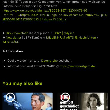
nach 60 (1) Tagen in den Keimzentren von Lymphknoten nachweisbar ist:
Entscheidend ist hier die Fig. 7 mit Text!
https://www.cell.com/cell/fulltext/S0092-8674(22)00076-9?
_returnURL=https%3A%2F%2Flinkinghub.elsevier.com%2Fretrieve%2Fpii%
2FS0092867422000769%3Fshowall%3Dtrue
”
►
Direktdownload
dieser Episode →
LBRY | Odysee
►
Newsletter
| LBRY Kanäle →
MILLENNIUM ARTS 種 Nachrichten
+
WESTGÅRD
►
Information
Quelle wurde in unserer
Datenarche
gesichert
Informationsdienst für WESTGÅRD @
https://www.westgard.de
You may also like