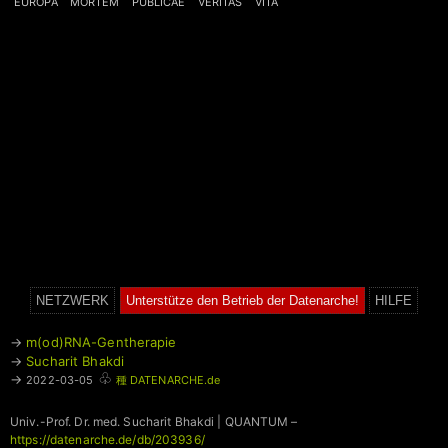
EUROPA
MORTEM
PUBLICAE
VERITAS
VITA
NETZWERK
Unterstütze den Betrieb der Datenarche!
HILFE
→
m(od)RNA-Gentherapie
→
Sucharit Bhakdi
♧
→
2022-03-05
種 DATENARCHE.de
Univ.-Prof. Dr. med. Sucharit Bhakdi | QUANTUM –
https://datenarche.de/db/203936/