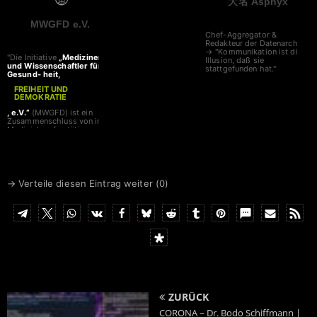
大名 Asphyx
MWGFD e.V.
Chef-Aggregator &
Redakteur der Datenarche
→ "Kommunikation ist die
"Die Initiative
„Mediziner
Illusion, daß sie
und Wissenschaftler für
stattgefunden hat."
Gesund- heit,
FREIHEIT UND
DEMOKRATIE
, e.V.“
(MWGFD) ist ein
Zusammenschluss von in
Medizinberufen tätigen
Personen und
Wissenschaftlern, die sich
in Forschung und Lehre mit
den Themen Gesundheit,
FREIHEIT UND
→ Verteile diesen Eintrag weiter (
0
)
DEMOKRATIE
beschäftigen. Wir haben
uns während der
Coronakrise in unserer Kritik
an den überzogenen
Beschrän- kungen
zusammengefunden.
MWGFD e.V.
Wittgasse 9
94032 Passau
"
ZURÜCK
CORONA – Dr. Bodo Schiffmann |