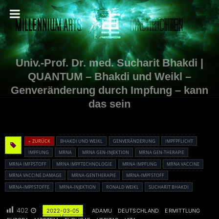
Univ.-Prof. Dr. med. Sucharit Bhakdi |
QUANTUM – Bhakdi und Weikl –
Genveränderung durch Impfung – kann
das sein
« ZURÜCK
BHAKDI UND WEIKL
GENVERÄNDERUNG
IMPFPFLICHT
IMPFUNG
MRNA
MRNA GEN-INJEKTION
MRNA GEN-THERAPIE
MRNA IMFPSTOFF
MRNA IMPFTECHNOLOGIE
MRNA IMPFUNG
MRNA VACCINE
MRNA VACCINE DAMAGE
MRNA-GENTHERAPIE
MRNA-IMPFSTOFF
MRNA-IMPFSTOFFE
MRNA-INJEKTION
RONALD WEIKL
SUCHARIT BHAKDI
402
2022-03-05
ADAMU
DEUTSCHLAND
ERMITTLUNG