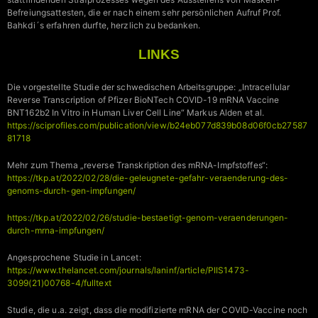
Befreiungsattesten, die er nach einem sehr persönlichen Aufruf Prof.
Bahkdi´s erfahren durfte, herzlich zu bedanken.
LINKS
Die vorgestellte Studie der schwedischen Arbeitsgruppe: „Intracellular
Reverse Transcription of Pfizer BioNTech COVID-19 mRNA Vaccine
BNT162b2 In Vitro in Human Liver Cell Line“ Markus Alden et al.
https://sciprofiles.com/publication/view/b24eb077d839b08d06f0cb27587
81718
Mehr zum Thema „reverse Transkription des mRNA-Impfstoffes“:
https://tkp.at/2022/02/28/die-geleugnete-gefahr-veraenderung-des-
genoms-durch-gen-impfungen/
https://tkp.at/2022/02/26/studie-bestaetigt-genom-veraenderungen-
durch-mrna-impfungen/
Angesprochene Studie in Lancet:
https://www.thelancet.com/journals/laninf/article/PIIS1473-
3099(21)00768-4/fulltext
Studie, die u.a. zeigt, dass die modifizierte mRNA der COVID-Vaccine noch