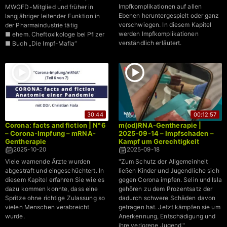
Impfkomplikationen auf allen
MWGFD-Mitglied und früher in
Ebenen heruntergespielt oder ganz
langjähriger leitender Funktion in
verschwiegen. In diesem Kapitel
der Pharmaindustrie tätig
werden Impfkomplikationen
■ ehem. Cheftoxikologe bei Pfizer
verständlich erläutert.
■ Buch „Die Impf-Mafia“
30:44
00:12:57
Corona: facts and fiction | N°6
m(od)RNA-Gentherapie |
– Corona-Impfung – mRNA-
2025-09-14 – Impfschaden –
Gentherapie
Kampf um Gerechtigkeit
2025-10-20
2025-09-18
Viele warnende Ärzte wurden
"Zum Schutz der Allgemeinheit
abgestraft und eingeschüchtert. In
ließen Kinder und Jugendliche sich
diesem Kapitel erfahren Sie wie es
gegen Corona impfen. Selin und Isla
dazu kommen konnte, dass eine
gehören zu dem Prozentsatz der
Spritze ohne richtige Zulassung so
dadurch schwere Schäden davon
vielen Menschen verabreicht
getragen hat. Jetzt kämpfen sie um
wurde.
Anerkennung, Entschädigung und
ihre verlorene Jugend."