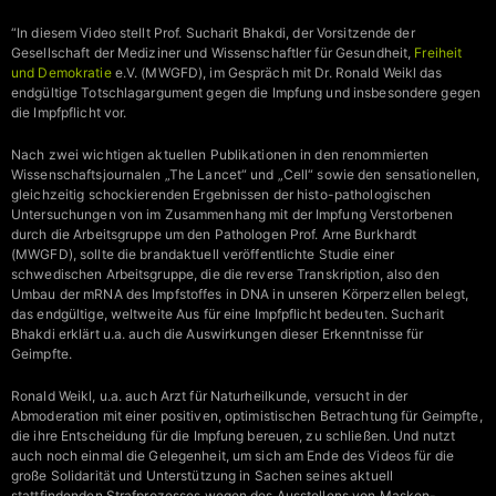
“In diesem Video stellt Prof. Sucharit Bhakdi, der Vorsitzende der
Gesellschaft der Mediziner und Wissenschaftler für Gesundheit,
Freiheit
und Demokratie
e.V. (MWGFD), im Gespräch mit Dr. Ronald Weikl das
endgültige Totschlagargument gegen die Impfung und insbesondere gegen
die Impfpflicht vor.
Nach zwei wichtigen aktuellen Publikationen in den renommierten
Wissenschaftsjournalen „The Lancet“ und „Cell“ sowie den sensationellen,
gleichzeitig schockierenden Ergebnissen der histo-pathologischen
Untersuchungen von im Zusammenhang mit der Impfung Verstorbenen
durch die Arbeitsgruppe um den Pathologen Prof. Arne Burkhardt
(MWGFD), sollte die brandaktuell veröffentlichte Studie einer
schwedischen Arbeitsgruppe, die die reverse Transkription, also den
Umbau der mRNA des Impfstoffes in DNA in unseren Körperzellen belegt,
das endgültige, weltweite Aus für eine Impfpflicht bedeuten. Sucharit
Bhakdi erklärt u.a. auch die Auswirkungen dieser Erkenntnisse für
Geimpfte.
Ronald Weikl, u.a. auch Arzt für Naturheilkunde, versucht in der
Abmoderation mit einer positiven, optimistischen Betrachtung für Geimpfte,
die ihre Entscheidung für die Impfung bereuen, zu schließen. Und nutzt
auch noch einmal die Gelegenheit, um sich am Ende des Videos für die
große Solidarität und Unterstützung in Sachen seines aktuell
stattfindenden Strafprozesses wegen des Ausstellens von Masken-