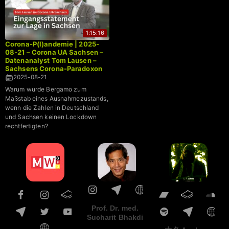
1:15:16
Corona-P(l)andemie | 2025-
08-21 – Corona UA Sachsen –
Datenanalyst Tom Lausen –
Sachsens Corona-Paradoxon
→ Weniger geimpft, weniger
2025-08-21
gestorben
Warum wurde Bergamo zum
Maßstab eines Ausnahmezustands,
wenn die Zahlen in Deutschland
und Sachsen keinen Lockdown
rechtfertigten?
Prof. Dr. med.
Sucharit Bhakdi