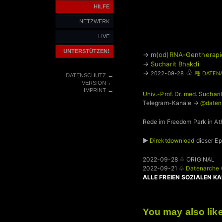
HILFE
NETZWERK
LIVE
UNTERSTÜTZEN!
→
m(od)RNA-Gentherapi
→
Sucharit Bhakdi
♧
→
2022-09-28
種 DATEN
←
DATENSCHUTZ
←
VERSION
←
IMPRINT
Univ.-Prof. Dr. med. Sucha
Telegram-Kanäle →
@daten
Rede im Freedom Park in At
►
Direktdownload
dieser E
2022-09-28 ♧ ORIGINAL
2022-09-21 ♧
Datenarche
ALLE FREIEN SOZIALEN K
You may also lik