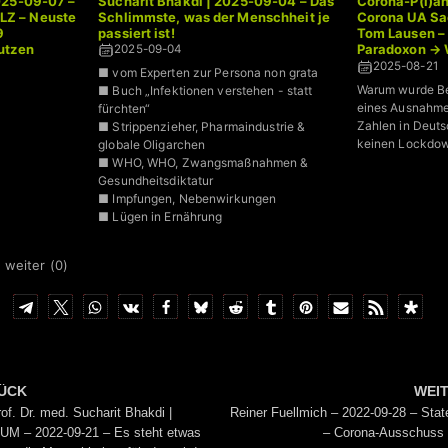
025-09-07 –
Sucharit Bhakdi | 2025-09-04 – Das
Corona-P(l)a
Z – Neuste
Schlimmste, was der Menschheit je
Corona UA Sa
9
passiert ist!
Tom Lausen –
utzen
Paradoxon → 
2025-09-04
weniger gest
2025-08-21
■ vom Experten zur Persona non grata
Warum wurde B
■ Buch „Infektionen verstehen - statt
eines Ausnahme
fürchten“
Zahlen in Deut
■ Strippenzieher, Pharmaindustrie &
keinen Lockdown
globale Oligarchen
■ WHO, WHO, Zwangsmaßnahmen &
Gesundheitsdiktatur
■ Impfungen, Nebenwirkungen
■ Lügen in Ernährung
 weiter (
0
)
ÜCK
WEI
rof. Dr. med. Sucharit Bhakdi |
Reiner Fuellmich – 2022-09-28 – Sta
M – 2022-09-21 – Es steht etwas
– Corona-Ausschuss 