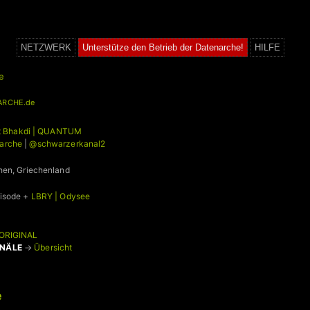
NETZWERK
Unterstütze den Betrieb der Datenarche!
HILFE
e
ARCHE.de
rit Bhakdi | QUANTUM
arche
|
@schwarzerkanal2
hen, Griechenland
pisode +
LBRY | Odysee
ORIGINAL
ANÄLE
→
Übersicht
e