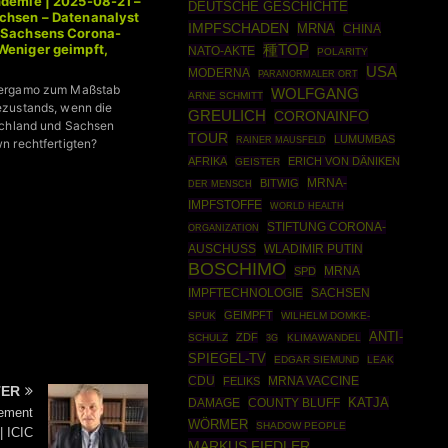
ndemie | 2025-08-21 –
DEUTSCHE GESCHICHTE
chsen – Datenanalyst
IMPFSCHADEN
MRNA
CHINA
 Sachsens Corona-
Weniger geimpft,
種TOP
NATO-AKTE
POLARITY
orben
USA
MODERNA
PARANORMALER ORT
ergamo zum Maßstab
WOLFGANG
ARNE SCHMITT
zustands, wenn die
GREULICH
CORONAINFO
schland und Sachsen
TOUR
LUMUMBAS
RAINER MAUSFELD
 rechtfertigten?
AFRIKA
ERICH VON DÄNIKEN
GEISTER
MRNA-
BITWIG
DER MENSCH
IMPFSTOFFE
WORLD HEALTH
STIFTUNG CORONA-
ORGANIZATION
AUSCHUSS
WLADIMIR PUTIN
BOSCHIMO
MRNA
SPD
IMPFTECHNOLOGIE
SACHSEN
GEIMPFT
SPUK
WILHELM DOMKE-
ANTI-
ZDF
SCHULZ
KLIMAWANDEL
3G
SPIEGEL-TV
EDGAR SIEMUND
LEAK
CDU
FELIKS
MRNA VACCINE
TER
COUNTY BLUFF
KATJA
DAMAGE
tement
WÖRMER
SHADOW PEOPLE
| ICIC
MARKUS FIEDLER