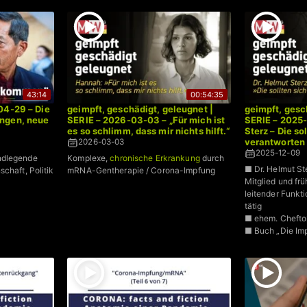
43:14
00:54:35
04-29 – Die
geimpft, geschädigt, geleugnet |
geimpft, gesc
ngen, neue
SERIE – 2026-03-03 – „Für mich ist
SERIE – 2025-
es so schlimm, dass mir nichts hilft.“
Sterz – Die so
verantworten
2026-03-03
2025-12-09
ndlegende
Komplexe,
chronische Erkrankung
durch
■ Dr. Helmut St
chaft, Politik
mRNA-Gentherapie / Corona-Impfung
Mitglied und frü
leitender Funkti
tätig
■ ehem. Cheftox
■ Buch „Die Im