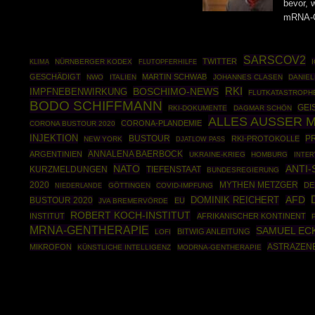
bevor, 
mRNA-G
SARSCOV2
TWITTER
NÜRNBERGER KODEX
KLIMA
FLUTOPFERHILFE
GESCHÄDIGT
MARTIN SCHWAB
NWO
ITALIEN
JOHANNES CLASEN
DANIE
BOSCHIMO-NEWS
RKI
IMPFNEBENWIRKUNG
FLUTKATASTROPH
BODO SCHIFFMANN
GEI
RKI-DOKUMENTE
DAGMAR SCHÖN
ALLES AUSSER 
CORONA-PLANDEMIE
CORONA BUSTOUR 2020
INJEKTION
BUSTOUR
P
RKI-PROTOKOLLE
NEW YORK
DJATLOW PASS
ANNALENA BAERBOCK
ARGENTINIEN
UKRAINE-KRIEG
HOMBURG
INTER
NATO
ANTI-
KURZMELDUNGEN
TIEFENSTAAT
BUNDESREGIERUNG
2020
MYTHEN METZGER
DE
GÖTTINGEN
COVID-IMPFUNG
NIEDERLANDE
DOMINIK REICHERT
AFD
BUSTOUR 2020
EU
JVA BREMERVÖRDE
ROBERT KOCH-INSTITUT
INSTITUT
AFRIKANISCHER KONTINENT
MRNA-GENTHERAPIE
SAMUEL EC
BITWIG ANLEITUNG
LOFI
ASTRAZEN
MIKROFON
KÜNSTLICHE INTELLIGENZ
MODRNA-GENTHERAPIE