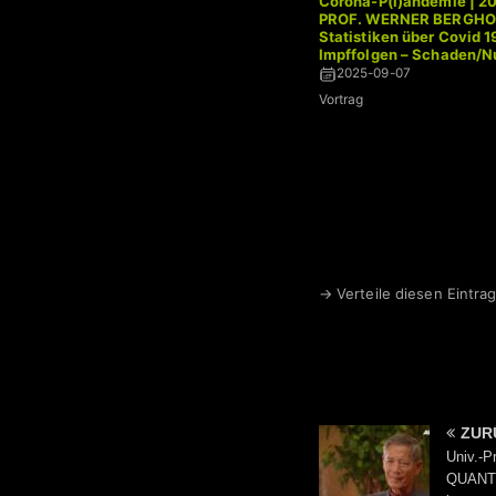
Corona-P(l)andemie | 2
PROF. WERNER BERGHOL
Statistiken über Covid 1
Impffolgen – Schaden/N
Verhältnis
2025-09-07
Vortrag
→ Verteile diesen Eintrag
ZUR
Univ.-P
QUANTU