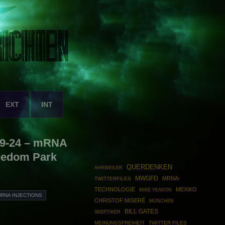
EXT
INT
-09-24 – mRNA
reedom Park
QUERDENKEN
AHRWEILER
MWGFD
MRNA-
TWITTERFILES
TECHNOLOGIE
MEXIKO
MIKE YEADON
RNA INJECTIONS
CHRISTOF MISERÉ
MÜNCHEN
BILL GATES
SKEPTIKER
MEINUNGSFREIHEIT
TWITTER FILES