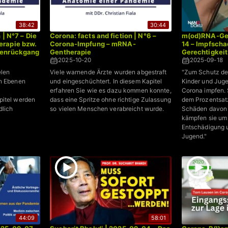
38:42
30:44
 | N°7 – Die
Corona: facts and fiction | N°6 –
m(od)RNA-Gen
rapie bzw.
Corona-Impfung – mRNA-
14 – Impfsch
tenrückgang
Gentherapie
Gerechtigkeit
2025-10-20
2025-09-18
elen
Viele warnende Ärzte wurden abgestraft
"Zum Schutz der
en Ebenen
und eingeschüchtert. In diesem Kapitel
Kinder und Juge
erfahren Sie wie es dazu kommen konnte,
Corona impfen. 
pitel werden
dass eine Spritze ohne richtige Zulassung
dem Prozentsat
dlich
so vielen Menschen verabreicht wurde.
Schäden davon g
kämpfen sie um
Entschädigung u
Jugend."
44:09
58:01