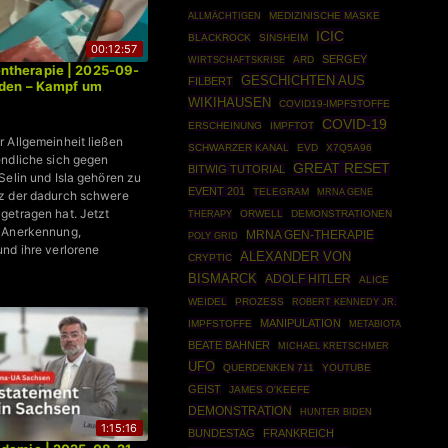
MEDIZINISCHE MASKE
ALLMÄCHTIGEN
ICIC
BLACKROCK
SINSHEIM
00:12:57
SERGEY
WIRTSCHAFTSKRISE
ARD
therapie | 2025-09-
GESCHICHTEN AUS
FILBERT
aden – Kampf um
WIKIHAUSEN
COVID19-IMPFSTOFFE
COVID-19
ERSCHEINUNG
IMPFTOT
 Allgemeinheit ließen
SCHWARZER KANAL
EVD
X7Q5A96
ndliche sich gegen
GREAT RESET
BITWIG TUTORIAL
Selin und Isla gehören zu
EVENT 201
TELEGRAM
MRNA GENE
z der dadurch schwere
etragen hat. Jetzt
THERAPY
ORWELL
DEMONSTRATIONEN
 Anerkennung,
MRNA GEN-THERAPIE
POLY GRID
nd ihre verlorene
ALEXANDER VON
CRYPTIC
BISMARCK
ADOLF HITLER
ALICE
WEIDEL
PROZESS
ROBERT KENNEDY JR.
MANIPULATION
IMPFSTOFFE
METABIOTA
BEATE BAHNER
MICHAEL KRETSCHMER
UFO
QUERDENKEN 711
YOUTUBE
GEIST
JAMES O'KEEFE
DEMONSTRATION
HUNTER BIDEN
1:15:16
BUNDESTAG
FRANKREICH