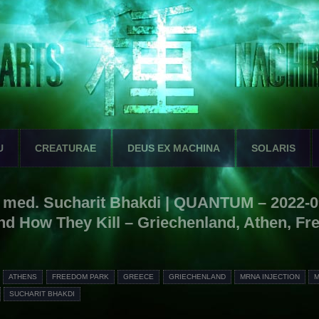
U
CREATURAE
DEUS EX MACHINA
SOLARIS
r. med. Sucharit Bhakdi | QUANTUM – 2022
And How They Kill – Griechenland, Athen, F
ATHENS
FREEDOM PARK
GREECE
GRIECHENLAND
MRNA INJECTION
M
SUCHARIT BHAKDI