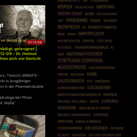
THOMAS
UK
KINDERSCHUTZ
RÖPER
IMPFUNG
GESCHICHTE
TIEFER STAAT
ALIEN
DELPHISCHER
PANDEMIE
KRIEG
SCHWEIZ
ORT
BIONTECH
ROBERT HABECK
2G
IMPFPFLICHT
BSW
JAPAN
MULDENTALER
GRIPPE
POLY GRID
01:15:59
TRANSHUMANISMUS
TUTORIAL
KI
hädigt, geleugnet |
12-09 – Dr. Helmut
ANTONIA FISCHER
DDR
llten sich vor Gericht
STIFTUNG CORONA-
AUSSCHUSS
ANTISEMITISMUS
KARL
ANTIFA
RELIGION
erz, Tierarzt, MWGFD-
her in langjähriger
LAUTERBACH
DRESDEN
DIVI
on in der Pharmaindustrie
LOCKDOWN
CORONAIMPFUNG
KANADA
INFEKTIONSSCHUTZGESETZ
ikologe bei Pfizer
CORONA-
MICHAEL BALLWEG
SERIE
pf-Mafia“
PANDEMIE
NEW WORLD ORDER
COVID19-
PROJECT DARKKNIGHT
IMPFUNG
ANGELA MERKEL
DIE GRÜNEN
CORONAKRISE
HITLERS
FLUCHT
GENOZID
AUF DEN SPUREN DER