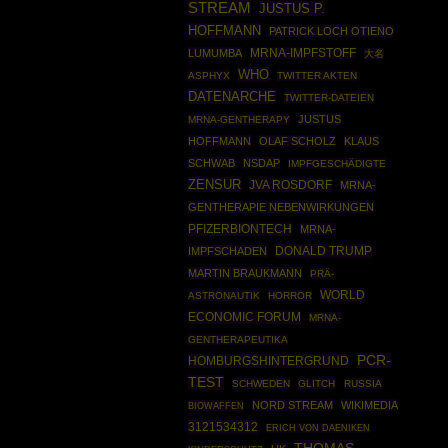
STREAM
JUSTUS P.
HOFFMANN
PATRICK LOCH OTIENO
LUMUMBA
MRNA-IMPFSTOFF
大名
WHO
ASPHYX
TWITTER AKTEN
DATENARCHE
TWITTER-DATEIEN
JUSTUS
MRNA-GENTHERAPY
HOFFMANN
OLAF SCHOLZ
KLAUS
SCHWAB
NSDAP
IMPFGESCHÄDIGTE
ZENSUR
JVA ROSDORF
MRNA-
GENTHERAPIE NEBENWIRKUNGEN
PFIZERBIONTECH
MRNA-
DONALD TRUMP
IMPFSCHADEN
MARTIN BRAUKMANN
PRÄ-
WORLD
ASTRONAUTIK
HORROR
ECONOMIC FORUM
MRNA-
GENTHERAPEUTIKA
PCR-
HOMBURGSHINTERGRUND
TEST
SCHWEDEN
GLITCH
RUSSIA
NORD STREAM
WIKIMEDIA
BIOWAFFEN
3121534312
ERICH VON DAENIKEN