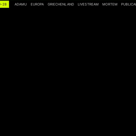
9-28
ADAMU
EUROPA
GRIECHENLAND
LIVESTREAM
MORTEM
PUBLICA