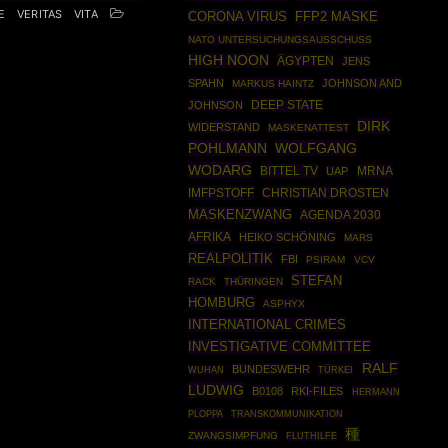
E
VERITAS
VITA
CORONA VIRUS
FFP2 MASKE
NATO UNTERSUCHUNGSAUSSCHUSS
HIGH NOON
ÄGYPTEN
JENS
SPAHN
JOHNSON AND
MARKUS HAINTZ
DEEP STATE
JOHNSON
DIRK
WIDERSTAND
MASKENATTEST
POHLMANN
WOLFGANG
WODARG
BITTEL TV
MRNA
UAP
IMFPSTOFF
CHRISTIAN DROSTEN
MASKENZWANG
AGENDA 2030
AFRIKA
HEIKO SCHÖNING
MARS
REALPOLITIK
FBI
PSIRAM
VCV
STEFAN
RACK
THÜRINGEN
HOMBURG
ASPHYX
INTERNATIONAL CRIMES
INVESTIGATIVE COMMITTEE
RALF
BUNDESWEHR
TÜRKEI
WUHAN
LUDWIG
B0108
RKI-FILES
HERMANN
PLOPPA
TRANSKOMMUNIKATION
種
ZWANGSIMPFUNG
FLUTHILFE