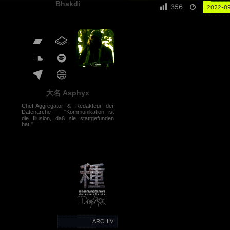
Bhakdi
356
2022-0
大名 Asphyx
Chef-Aggregator & Redakteur der
Datenarche → "Kommunikation ist
die Illusion, daß sie stattgefunden
hat."
ARCHIV