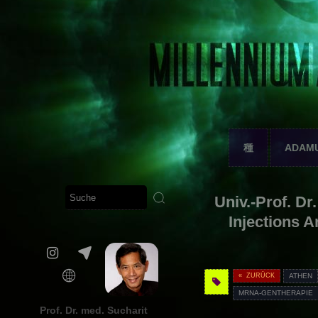
種
ADAM
Univ.-Prof. D
Injections 
« ZURÜCK
ATHEN
MRNA-GENTHERAPIE
Prof. Dr. med. Sucharit