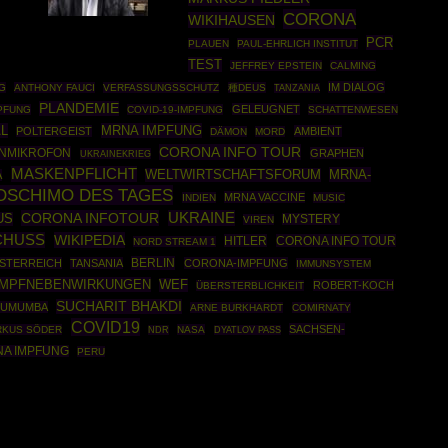
CORONA
WIKIHAUSEN
PCR
PLAUEN
PAUL-EHRLICH INSTITUT
TEST
JEFFREY EPSTEIN
CALMING
IM DIALOG
G
ANTHONY FAUCI
VERFASSUNGSSCHUTZ
種DEUS
TANZANIA
PLANDEMIE
GELEUGNET
PFUNG
COVID-19-IMPFUNG
SCHATTENWESEN
L
MRNA IMPFUNG
POLTERGEIST
AMBIENT
DÄMON
MORD
CORONA INFO TOUR
NMIKROFON
GRAPHEN
UKRAINEKRIEG
MASKENPFLICHT
MRNA-
WELTWIRTSCHAFTSFORUM
A
OSCHIMO DES TAGES
MRNA VACCINE
INDIEN
MUSIC
CORONA INFOTOUR
UKRAINE
US
MYSTERY
VIREN
CHUSS
WIKIPEDIA
HITLER
CORONA INFO TOUR
NORD STREAM 1
BERLIN
STERREICH
TANSANIA
CORONA-IMPFUNG
IMMUNSYSTEM
IMPFNEBENWIRKUNGEN
WEF
ROBERT-KOCH
ÜBERSTERBLICHKEIT
SUCHARIT BHAKDI
 LUMUMBA
ARNE BURKHARDT
COMIRNATY
COVID19
SACHSEN-
RKUS SÖDER
NASA
NDR
DYATLOV PASS
A IMPFUNG
PERU