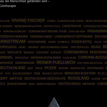
was die Menschheit gefährden wird –
entherapie
VIVIANE FISCHER
ICIC.LAW
COSMO
EUROPÄISCHE UNION
HEIKO SCHOENIN
CHRISTENTUM
LE GANSER
MEDIENMANIPULATION
EPSTEIN FILES
CORONASCHUTZIM
PARANORMA
CORONA INFO REVIVAL TOUR
E
UKRAINE-KONFLIKT
DYATLOW PASS
SACHSE
STERERSCHEINUNG
FRIEDRICH MERZ
LANDGERICHT GÖTTINGEN
MAINSTREAM
ROGER BITTEL
GENTHERAPIE
CI
SYMBOLS
PUTIN
KREBS
B
ROPAGANDA
ISRAEL
DEMO
SPANIEN
DER SCHWARZE KANAL
TWITTER-FILES
CORONAVIRUS
FASCHISM
NATO AKTE
MOSKAU
ESOTERIC
KOPILOT
VIEW
CORONA-AUSS
SPIEGEL
NATIONALSOZIALISMUS
IMPFZWANG
ELON MUSK
REINER FUELLMICH
MOKRATIE
GRAPHENOXID
Ö
POLY GRID ANLEITUNG
DEUTSCHLAND
PFIZER
AUSTRALIEN
NGO
VIRUS
BAYERN
GEOPOLITIK
MRNA GEN-INJEKTION
OSM
P.L.O.
PEI
FFP2
POLIZEIGEWALT
PROJECT VERITAS
RUSSLAND
KERT
IMPFTOD
DEUTSCHLAND GESCHICHTE
ALIENS
MA
ECA
DRITTES REICH
SOWJETUNION
DIKTATUR
CORON
NORD STREAM 2
WIEN