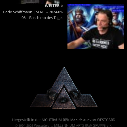
WEITER
Bodo Schiffmann | SERIE – 2024-01-
06 – Boschimo des Tages
Powered By :
Hergestellt in der
von
NICHTRAUM 製造 Manufaktur
WESTGÅRD
Westgård
MILLENNIUM ARTS 勤続 GRUPPE e.K.
© 1994-2026
→