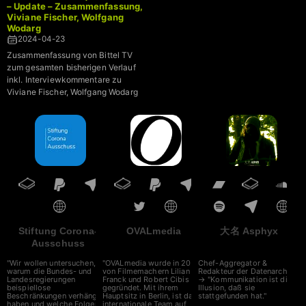
– Update – Zusammenfassung,
Viviane Fischer, Wolfgang
Wodarg
2024-04-23
Zusammenfassung von Bittel TV
zum gesamten bisherigen Verlauf
inkl. Interviewkommentare zu
Viviane Fischer, Wolfgang Wodarg
Stiftung Corona-
OVALmedia
大名 Asphyx
Ausschuss
"Wir wollen untersuchen,
"OVALmedia wurde in 2002
Chef-Aggregator &
warum die Bundes- und
von Filmemachern Lilian
Redakteur der Datenarche
Landesregierungen
Franck und Robert Cibis
→ "Kommunikation ist die
beispiellose
gegründet. Mit ihrem
Illusion, daß sie
Beschränkungen verhängt
Hauptsitz in Berlin, ist das
stattgefunden hat."
haben und welche Folgen
internationale Team auf