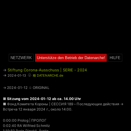
NETZWERK
Unterstütze den Betrieb der Datenarche!
HILFE
→
Stiftung Corona-Ausschuss | SERIE - 2024
♧
→
2024-01-13
種 DATENARCHE.de
→ 2024-01-12 ♧ ORIGINAL
■
Sitzung vom 2024-01-12 ab ca. 14.00 Uhr
■ Фонд Комитета Короны | СЕССИЯ 189 – Последующие действия →
Встреча 12 января 2024 г., около 14:00.
0:00:00 Prolog | ПРОЛОГ
0:02:40 RA Wilfried Schmitz
1:19:50 Perin Dinekli, Ärztin