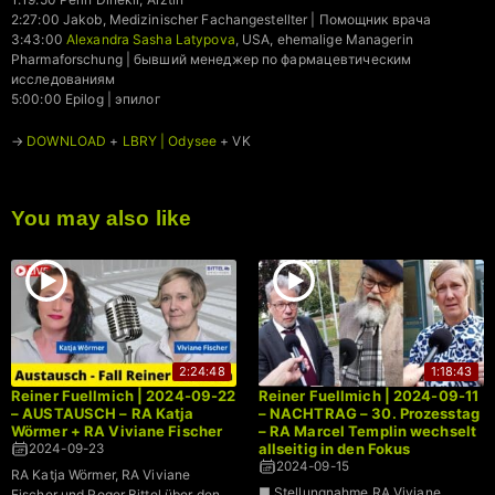
2:27:00 Jakob, Medizinischer Fachangestellter | Помощник врача
3:43:00
Alexandra Sasha Latypova
, USA, ehemalige Managerin
Pharmaforschung | бывший менеджер по фармацевтическим
исследованиям
5:00:00 Epilog | эпилог
→
DOWNLOAD
+
LBRY | Odysee
+ VK
You may also like
2:24:48
1:18:43
Reiner Fuellmich | 2024-09-22
Reiner Fuellmich | 2024-09-11
– AUSTAUSCH – RA Katja
– NACHTRAG – 30. Prozesstag
Wörmer + RA Viviane Fischer
– RA Marcel Templin wechselt
allseitig in den Fokus
2024-09-23
2024-09-15
RA Katja Wörmer, RA Viviane
■ Stellungnahme RA Viviane
Fischer und Roger Bittel über den