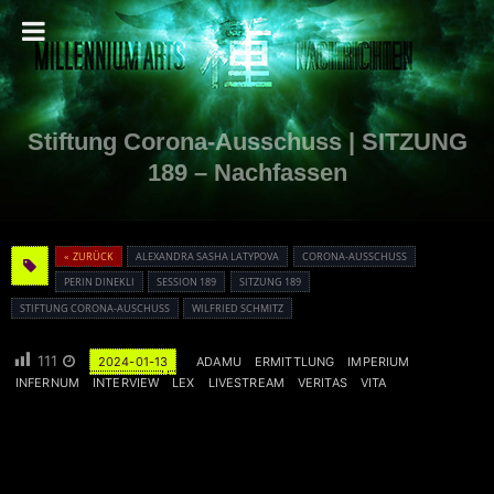
Stiftung Corona-Ausschuss | SITZUNG
189 – Nachfassen
« ZURÜCK
ALEXANDRA SASHA LATYPOVA
CORONA-AUSSCHUSS
PERIN DINEKLI
SESSION 189
SITZUNG 189
STIFTUNG CORONA-AUSCHUSS
WILFRIED SCHMITZ
111
2024-01-13
ADAMU
ERMITTLUNG
IMPERIUM
INFERNUM
INTERVIEW
LEX
LIVESTREAM
VERITAS
VITA