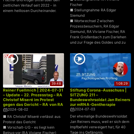
Fischer
zeitlichen Verlauf seit 2022 - in
■ Stellungnahme RA Edgar
einem heillosen Durcheinander.
Siemund
■ Wortwechsel Zwischen
Prozessbesuchern, RA Edgar
Siemund, RA Viviane Fischer, RA
Frank Großenbach zum Darlehen
und zur Frage des Goldes und zu
RA Marcel Templin
39:48
1:08:29
Reiner Fuellmich | 2024-07-31
Stiftung Corona-Ausschuss |
– Update – 22. Prozesstag – RA
SITZUNG 211 –
Christof Miseré im Protest
Bundeswehrsoldat Jan Reiners
gegen das Gericht – RA von RA
zur mRNA-Gentherapie
Viviane Fischer wird nicht
2024-07-03
2024-08-02
gehört
Der ehemalige Bundeswehrsoldat
■ RA Christof Miseré verlässt aus
Jan Reiners muss, weil er sich dem
Protest das Gericht
Impfbefehl verweigert hat, für 40
■ Vorschalt-UG - es liegt kein
Tage ins Gefängnis.
Betrug vor (RA Viviane Fischer)