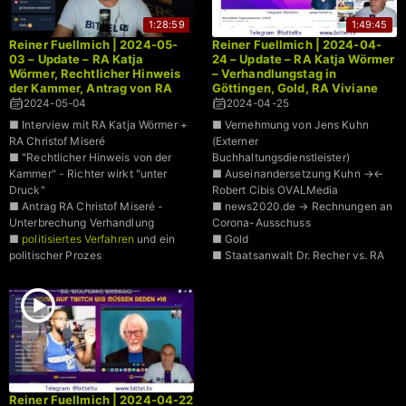
1:28:59
1:49:45
Reiner Fuellmich | 2024-05-
Reiner Fuellmich | 2024-04-
03 – Update – RA Katja
24 – Update – RA Katja Wörmer
Wörmer, Rechtlicher Hinweis
– Verhandlungstag in
der Kammer, Antrag von RA
Göttingen, Gold, RA Viviane
Christof Miseré zum
Fischer, Robert Cibis, Jens
2024-05-04
2024-04-25
politischen Prozeß
Kuhn, dieBasis +
■ Interview mit RA Katja Wörmer +
■ Vernehmung von Jens Kuhn
RA Christof Miseré
(Externer
■ "Rechtlicher Hinweis von der
Buchhaltungsdienstleister)
Kammer" - Richter wirkt "unter
■ Auseinandersetzung Kuhn →←
Druck"
Robert Cibis OVALMedia
■ Antrag RA Christof Miseré -
■ news2020.de → Rechnungen an
Unterbrechung Verhandlung
Corona-Ausschuss
■
politisiertes Verfahren
und ein
■ Gold
politischer Prozes
■ Staatsanwalt Dr. Recher vs. RA
■ RF-Dossier ist eine
Katja Wörmer
Zusammenstellung vieler Dienste
■ 2022-09-20 Vorstandssitzung
Partei dieBasis Augenzeuge
Reiner Fuellmich | 2024-04-22