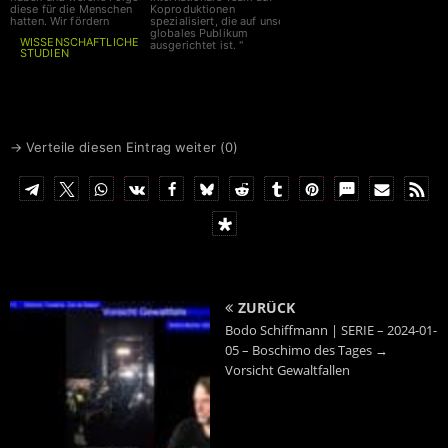
diese für die Menschen
Koproduktionen
hatten. Wir fördern
spezialisiert, die auf unser
globales Publikum
WISSENSCHAFTLICHE
ausgerichtet ist. "
STUDIEN
auf diesem Gebiet. Unser
Spenden bitte an
Corona-Ausschuss nimmt
zeitnah seine Arbeit auf, die
IBAN
DE6641660124001717
Sitzungen werden live
0700
gestreamt."
BIC
GENODEM1LPS
→ Verteile diesen Eintrag weiter (
0
)
ZURÜCK
Bodo Schiffmann | SERIE – 2024-01-
05 – Boschimo des Tages →
Vorsicht Gewaltfallen