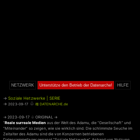
NETZWERK
Unterstütze den Betrieb der Datenarche!
HILFE
→
Soziale Hetzwerke | SERIE
♧
→
2023-09-17
種 DATENARCHE.de
→ 2023-09-17 ♧ ORIGINAL →
“
Reale surreale Medien
aus der Welt des Adamu, die “Gesellschaft” und
“Miteinander” so zeigen, wie sie wirklich sind. Die schlimmste Seuche im
Zeitalter des Adamu sind die von Konzernen betriebenen
Datensammellager genannt “Soziale Netzwerke”. Anhand von Nutzung,