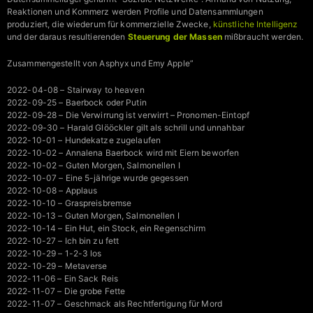
Reaktionen und Kommerz werden Profile und Datensammlungen
produziert, die wiederum für kommerzielle Zwecke,
künstliche Intelligenz
und der daraus resultierenden
Steuerung der Massen
mißbraucht werden.
Zusammengestellt von Asphyx und Emy Apple”
2022-04-08 – Stairway to heaven
2022-09-25 – Baerbock oder Putin
2022-09-28 – Die Verwirrung ist verwirrt – Pronomen-Eintopf
2022-09-30 – Harald Glööckler gilt als schrill und unnahbar
2022-10-01 – Hundekatze zugelaufen
2022-10-02 – Annalena Baerbock wird mit Eiern beworfen
2022-10-02 – Guten Morgen, Salmonellen I
2022-10-07 – Eine 5-jährige wurde gegessen
2022-10-08 – Applaus
2022-10-10 – Graspreisbremse
2022-10-13 – Guten Morgen, Salmonellen I
2022-10-14 – Ein Hut, ein Stock, ein Regenschirm
2022-10-27 – Ich bin zu fett
2022-10-29 – 1-2-3 los
2022-10-29 – Metaverse
2022-11-06 – Ein Sack Reis
2022-11-07 – Die grobe Fette
2022-11-07 – Geschmack als Rechtfertigung für Mord