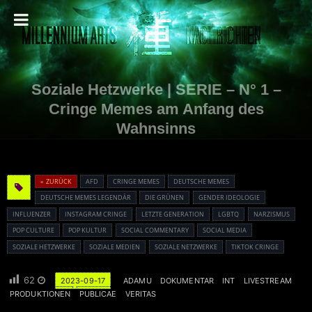
Soziale Hetzwerke | SERIE – N° 1 –
Cringe Memes am Anfang des
Wahnsinns
« ZURÜCK
AFD
CRINGE MEMES
DEUTSCHE MEMES
DEUTSCHE MEMES LEGENDÄR
DIE GRÜNEN
GENDER IDEOLOGIE
INFLUENZER
INSTAGRAM CRINGE
LETZTE GENERATION
LGBTQ
NARZISMUS
POP CULTURE
POP KULTUR
SOCIAL COMMENTARY
SOCIAL MEDIA
SOZIALE HETZWERKE
SOZIALE MEDIEN
SOZIALE NETZWERKE
TIKTOK CRINGE
62
2023-09-17
ADAMU
DOKUMENTAR
INT
LIVESTREAM
PRODUKTIONEN
PUBLICAE
VERITAS