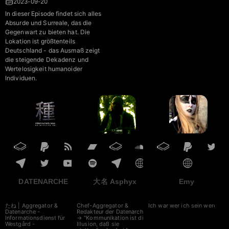
2023-09-20
In dieser Episode findet sich alles
Absurde und Surreale, das die
Gegenwart zu bieten hat. Die
Lokation ist größtenteils
Deutschland - das Ausmaß zeigt
die steigende Dekadenz und
Wertelosigkeit humanoider
Individuen.
DATENARCHE
大名 Asphyx
Emy
たね | Aggregator &
Chef-Aggregator &
Ich war wer ich sein werde.
Datenarche -
Redakteur der Datenarche
Informationsdienst für
→ "Kommunikation ist die
Westgård -
Illusion, daß sie