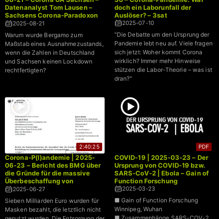
Datenanalyst Tom Lausen –
doch ein Laborunfall der
Sachsens Corona-Paradoxon
Auslöser? – 3sat
→ Weniger geimpft, weniger
2025-07-10
2025-08-21
gestorben
"Die Debatte um den Ursprung der
Warum wurde Bergamo zum
Pandemie lebt neu auf. Viele fragen
Maßstab eines Ausnahmezustands,
sich jetzt: Woher kommt Corona
wenn die Zahlen in Deutschland
wirklich? Immer mehr Hinweise
und Sachsen keinen Lockdown
stützen die Labor-Theorie – was ist
rechtfertigten?
dran?"
2:40:25
PDF
Corona-P(l)andemie | 2025-
COVID-19 | 2025-03-23 – Der
06-23 – Bericht des BMG über
Ursprung von COVID-19 bzw.
die Gründe für die massive
SARS-CoV-2 | Ebola – Gain of
Überbeschaffung von
Function Forschung
Schutzmasken während der
2025-03-23
2025-06-27
Coronapandemie
■ Gain of Function Forschung
Sieben Milliarden Euro wurden für
Winnipeg, Wuhan
Masken bezahlt, die letztlich nicht
■ Zusammenhänge SARS-COV-2
genutzt wurden. Die Entsorgung der