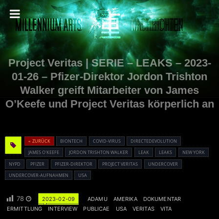
Project Veritas | SERIE – LEAKS – 2023-
01-26 – Pfizer-Direktor Jordon Trishton
Walker greift Mitarbeiter von James
O’Keefe und Project Veritas körperlich an
« ZURÜCK
BIONTECH
COVID-VIRUS
DIRECTEDEVOLUTION
JAMES O'KEEFE
JORDON TRISHTON WALKER
LEAK
LEAKS
NEW YORK
NYPD
PFIZER
PFIZER-DIREKTOR
PROJECT VERITAS
UNDERCOVER
UNDERCOVER-AUFNAHMEN
USA
78
2023-02-09
ADAMU
AMERIKA
DOKUMENTAR
ERMITTLUNG
INTERVIEW
PUBLICAE
USA
VERITAS
VITA