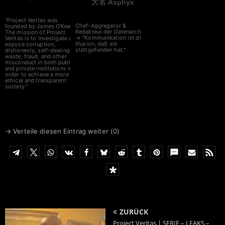
大名 Asphyx
"Project Veritas was
Chef-Aggregator &
founded by James O'Keefe.
Redakteur der Datenarche
The mission of Project
→ "Kommunikation ist die
Veritas is to investigate and
Illusion, daß sie
expose corruption,
stattgefunden hat."
dishonesty, self-dealing,
waste, fraud, and other
misconduct in both public
and private institutions in
order to achieve a more
ethical and transparent
society."
→ Verteile diesen Eintrag weiter (
0
)
ZURÜCK
Project Veritas | SERIE – LEAKS –