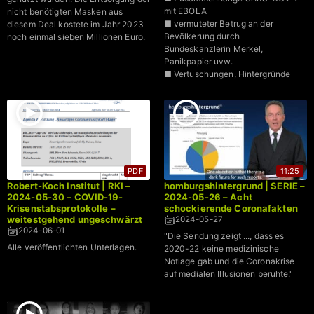
mit EBOLA
nicht benötigten Masken aus
■ vermuteter Betrug an der
diesem Deal kostete im Jahr 2023
Bevölkerung durch
noch einmal sieben Millionen Euro.
Bundeskanzlerin Merkel,
Panikpapier uvw.
■ Vertuschungen, Hintergründe
PDF
11:25
Robert-Koch Institut | RKI –
homburgshintergrund | SERIE –
2024-05-30 – COVID-19-
2024-05-26 – Acht
Krisenstabsprotokolle –
schockierende Coronafakten
weitestgehend ungeschwärzt
2024-05-27
2024-06-01
"Die Sendung zeigt ..., dass es
Alle veröffentlichten Unterlagen.
2020-22 keine medizinische
Notlage gab und die Coronakrise
auf medialen Illusionen beruhte."