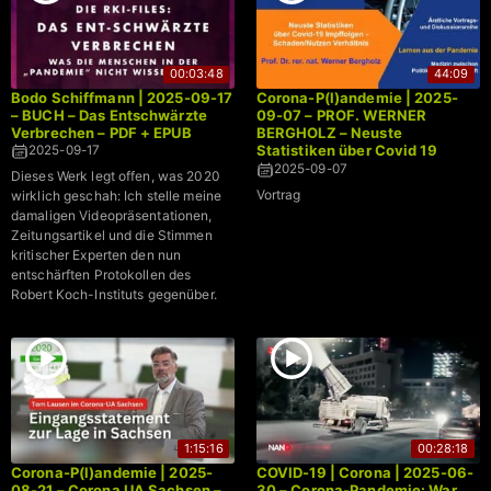
00:03:48
44:09
Bodo Schiffmann | 2025-09-17
Corona-P(l)andemie | 2025-
– BUCH – Das Entschwärzte
09-07 – PROF. WERNER
Verbrechen – PDF + EPUB
BERGHOLZ – Neuste
Statistiken über Covid 19
2025-09-17
Impffolgen – Schaden/Nutzen
2025-09-07
Dieses Werk legt offen, was 2020
Verhältnis
Vortrag
wirklich geschah: Ich stelle meine
damaligen Videopräsentationen,
Zeitungsartikel und die Stimmen
kritischer Experten den nun
entschärften Protokollen des
Robert Koch-Instituts gegenüber.
1:15:16
00:28:18
Corona-P(l)andemie | 2025-
COVID-19 | Corona | 2025-06-
08-21 – Corona UA Sachsen –
30 – Corona-Pandemie: War