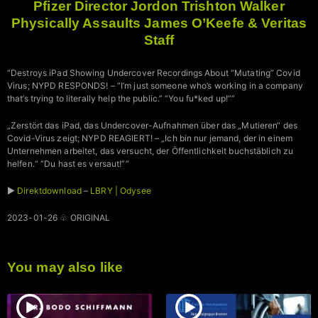
Pfizer Director Jordon Trishton Walker
Physically Assaults James O’Keefe & Veritas
Staff
“Destroys iPad Showing Undercover Recordings About “Mutating” Covid
Virus; NYPD RESPONDS! – “I’m just someone who’s working in a company
that’s trying to literally help the public.” “You fu*ked up!””
„Zerstört das iPad, das Undercover-Aufnahmen über das „Mutieren“ des
Covid-Virus zeigt; NYPD REAGIERT! – „Ich bin nur jemand, der in einem
Unternehmen arbeitet, das versucht, der Öffentlichkeit buchstäblich zu
helfen.“ “Du hast es versaut!””
►
Direktdownload
–
LBRY | Odysee
2023-01-26 ♧ ORIGINAL
You may also like