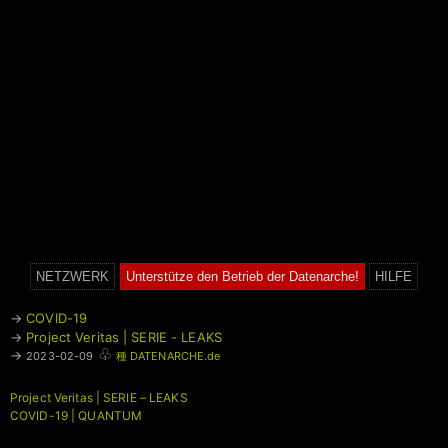
NETZWERK
Unterstütze den Betrieb der Datenarche!
HILFE
→
COVID-19
→
Project Veritas | SERIE - LEAKS
♧
→
2023-02-09
種 DATENARCHE.de
Project Veritas | SERIE – LEAKS
COVID-19 | QUANTUM