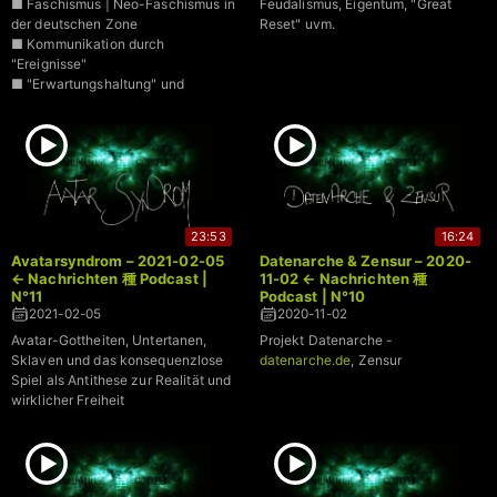
■ Faschismus | Neo-Faschismus in
Feudalismus, Eigentum, "Great
der deutschen Zone
Reset" uvm.
■ Kommunikation durch
"Ereignisse"
■ "Erwartungshaltung" und
"Realität"
23:53
16:24
Avatarsyndrom – 2021-02-05
Datenarche & Zensur – 2020-
← Nachrichten 種 Podcast |
11-02 ← Nachrichten 種
N°11
Podcast | N°10
2021-02-05
2020-11-02
Avatar-Gottheiten, Untertanen,
Projekt Datenarche -
Sklaven und das konsequenzlose
datenarche.de
, Zensur
Spiel als Antithese zur Realität und
wirklicher Freiheit