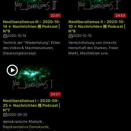
22:01
24:53
Neoliberalismus III – 2020-10-
Neoliberalismus II – 2020-10-
14 ← Nachrichten 種 Podcast |
10 ← Nachrichten 種 Podcast |
N°9
N°8
2020-10-14
2020-10-10
Technik der "Wiederholung", Eliten
Verrechtlichung von Unrecht,
des Volkes & Machtstrukturen,
Herrschaft des Starken, Freier
Steuerungskonzept
Markt, Machteliten uvw.
24:21
Neoliberalismus I – 2020-09-
25 ← Nachrichten 種 Podcast |
N°7
2020-09-25
demokratische Rhetorik,
Repräsentative Demokratie
,