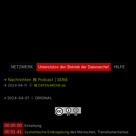
NETZWERK
Unterstütze den Betrieb der Datenarche!
HILFE
→
Nachrichten 種 Podcast | SERIE
♧
→
2024-04-11
種 DATENARCHE.de
→ 2024-04-01 ♧ ORIGINAL
00:00:00
Einleitung
00:01:41
Systemische Entkopplung
des Menschen, Transhumanismus