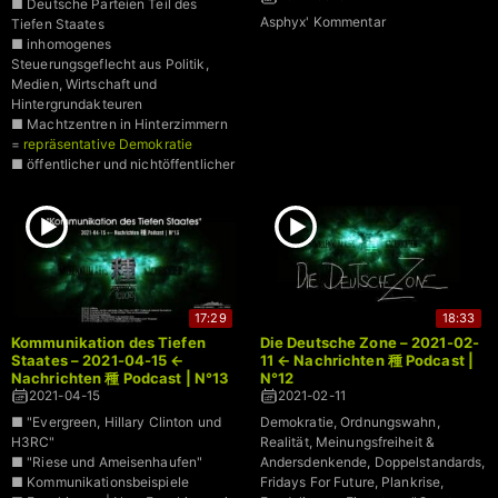
■ Deutsche Parteien Teil des
Asphyx' Kommentar
Tiefen Staates
■ inhomogenes
Steuerungsgeflecht aus Politik,
Medien, Wirtschaft und
Hintergrundakteuren
■ Machtzentren in Hinterzimmern
=
repräsentative Demokratie
■ öffentlicher und nichtöffentlicher
Krieg zweier Fraktionen des Tiefen
Staates
17:29
18:33
Kommunikation des Tiefen
Die Deutsche Zone – 2021-02-
Staates – 2021-04-15 ←
11 ← Nachrichten 種 Podcast |
Nachrichten 種 Podcast | N°13
N°12
2021-04-15
2021-02-11
■ "Evergreen, Hillary Clinton und
Demokratie, Ordnungswahn,
H3RC"
Realität, Meinungsfreiheit &
■ "Riese und Ameisenhaufen"
Andersdenkende, Doppelstandards,
■ Kommunikationsbeispiele
Fridays For Future, Plankrise,