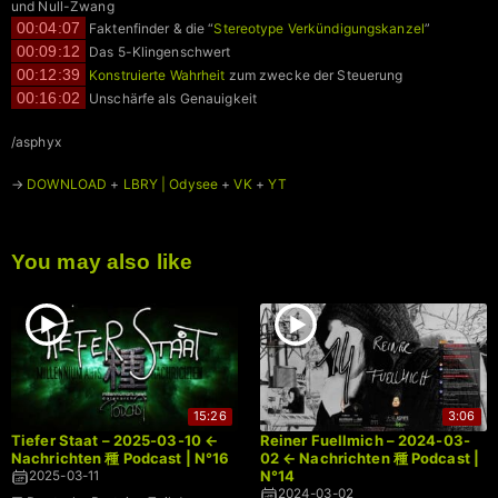
und Null-Zwang
00:04:07
Faktenfinder & die “
Stereotype Verkündigungskanzel
”
00:09:12
Das 5-Klingenschwert
00:12:39
Konstruierte Wahrheit
zum zwecke der Steuerung
00:16:02
Unschärfe als Genauigkeit
/asphyx
→
DOWNLOAD
+
LBRY | Odysee
+
VK
+
YT
You may also like
15:26
3:06
Tiefer Staat – 2025-03-10 ←
Reiner Fuellmich – 2024-03-
Nachrichten 種 Podcast | N°16
02 ← Nachrichten 種 Podcast |
N°14
2025-03-11
2024-03-02