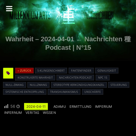
Wahrheit – 2024-04-01 ← Nachrichten 種
Podcast | N°15
« ZURÜCK
5-KLINGENSCHWERT
FAKTENFINDER
GENAUIGKEIT
KONSTRUIERTE WAHRHEIT
NACHRICHTEN PODCAST
NPC 15
NULL-ZWANG
NULLZWANG
STEREOTYPE VERKÜNDIGUNGSKANZEL
STEUERUNG
SYSTEMISCHE ENTKOPPLUNG
TRANSHUMANISMUS
UNSCHÄRFE
56
2024-04-11
ADAMU
ERMITTLUNG
IMPERIUM
INFERNUM
VERITAS
WISSEN