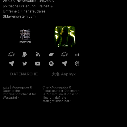
Wahlen, Nichtwähler, Sklaven &
politische Erziehung, Freiheit &
Unfreiheit, Finanzfeudales
Sklavensystem uvm.
DATENARCHE
大名 Asphyx
たね | Aggregator &
Chef-Aggregator &
Datenarche -
Redakteur der Datenarche
Informationsdienst für
→ "Kommunikation ist die
Westgård -
Illusion, daß sie
stattgefunden hat."