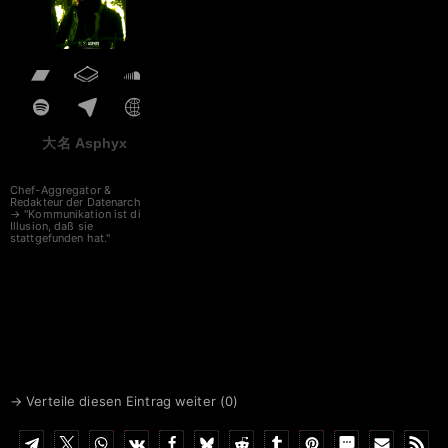
大名 Asphyx
Chef-Aggregator &
Redakteur der Datenarche
→ "Kommunikation ist die
Illusion, daß sie
stattgefunden hat."
→ Verteile diesen Eintrag weiter (
0
)