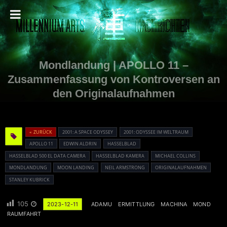
Mondlandung | APOLLO 11 –
Zusammenfassung von Kontroversen an
den Originalaufnahmen
« ZURÜCK
2001: A SPACE ODYSSEY
2001: ODYSSEE IM WELTRAUM
APOLLO 11
EDWIN ALDRIN
HASSELBLAD
HASSELBLAD 500 EL DATA CAMERA
HASSELBLAD KAMERA
MICHAEL COLLINS
MONDLANDUNG
MOON LANDING
NEIL ARMSTRONG
ORIGINALAUFNAHMEN
STANLEY KUBRICK
105
2023-12-11
ADAMU
ERMITTLUNG
MACHINA
MOND
RAUMFAHRT