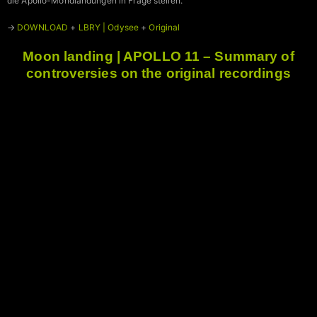
die Apollo-Mondlandungen in Frage stellen.”
→
DOWNLOAD
+
LBRY | Odysee
+
Original
Moon landing | APOLLO 11 – Summary of
controversies on the original recordings