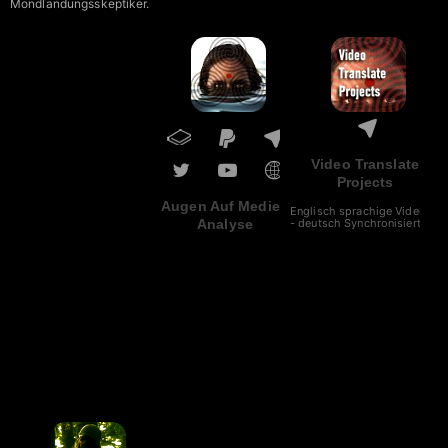
Mondlandungsskeptiker.
Video Translate
Projects
Augen Auf Medien
Englisch sprachige Videos
- deutsch Synchronisiert.
Analyse