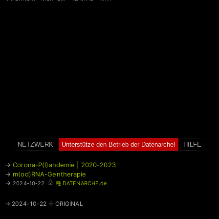
NETZWERK
Unterstütze den Betrieb der Datenarche!
HILFE
→
Corona-P(l)andemie | 2020-2023
→
m(od)RNA-Gentherapie
♧
→
2024-10-22
種 DATENARCHE.de
→ 2024-10-22 ♧ ORIGINAL