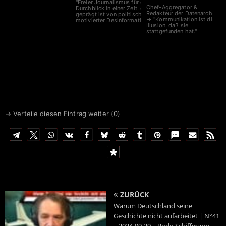
"Freier Journalismus für den
Chef-Aggregator &
Durchblick in einer Zeit, die
Redakteur der Datenarche
geprägt ist von politisch
→ "Kommunikation ist die
motivierter Desinformation."
Illusion, daß sie
stattgefunden hat."
→ Verteile diesen Eintrag weiter (
0
)
ZURÜCK
Warum Deutschland seine
Geschichte nicht aufarbeitet | N°41
– 2024-09-29 – Bodo Schiffmann