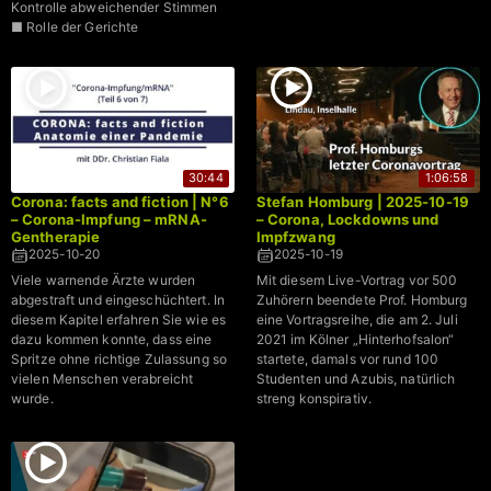
Kontrolle abweichender Stimmen
■ Rolle der Gerichte
30:44
1:06:58
Corona: facts and fiction | N°6
Stefan Homburg | 2025-10-19
– Corona-Impfung – mRNA-
– Corona, Lockdowns und
Gentherapie
Impfzwang
2025-10-20
2025-10-19
Viele warnende Ärzte wurden
Mit diesem Live-Vortrag vor 500
abgestraft und eingeschüchtert. In
Zuhörern beendete Prof. Homburg
diesem Kapitel erfahren Sie wie es
eine Vortragsreihe, die am 2. Juli
dazu kommen konnte, dass eine
2021 im Kölner „Hinterhofsalon“
Spritze ohne richtige Zulassung so
startete, damals vor rund 100
vielen Menschen verabreicht
Studenten und Azubis, natürlich
wurde.
streng konspirativ.