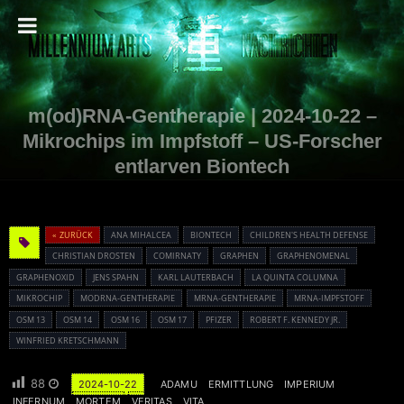
m(od)RNA-Gentherapie | 2024-10-22 –
Mikrochips im Impfstoff – US-Forscher
entlarven Biontech
« ZURÜCK
ANA MIHALCEA
BIONTECH
CHILDREN'S HEALTH DEFENSE
CHRISTIAN DROSTEN
COMIRNATY
GRAPHEN
GRAPHENOMENAL
GRAPHENOXID
JENS SPAHN
KARL LAUTERBACH
LA QUINTA COLUMNA
MIKROCHIP
MODRNA-GENTHERAPIE
MRNA-GENTHERAPIE
MRNA-IMPFSTOFF
OSM 13
OSM 14
OSM 16
OSM 17
PFIZER
ROBERT F. KENNEDY JR.
WINFRIED KRETSCHMANN
88
2024-10-22
ADAMU
ERMITTLUNG
IMPERIUM
INFERNUM
MORTEM
VERITAS
VITA