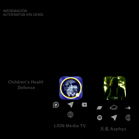
INFORMACIÓN
ALTERNATIVA SIN CENSURA
Children's Health
Defense
LION Media TV
大名 Asphyx