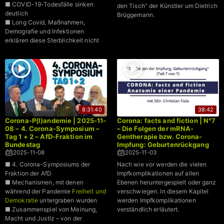
■ COVID-19-Todesfälle sinken
den Tisch” der Künstler um Dietrich
deutlich
Brüggemann.
■ Long Covid, Maßnahmen,
Demografie und Infektionen
erklären diese Sterblichkeit nicht
■ Impfquote ist der stärkste
statistische Prädiktor für den
Anstieg
8:31:40
38:42
Corona-P(l)andemie | 2025-11-
Corona: facts and fiction | N°7
08 – 4. Corona-Symposium –
– Die Folgen der mRNA-
Tag 1 + 2 – AfD-Fraktion im
Gentherapie bzw. Corona-
Bundestag
Impfung: Geburtenrückgang
2025-11-08
2025-11-03
■ 4. Corona-Symposiums der
Nach wie vor werden die vielen
Fraktion der AfD
Impfkomplikationen auf allen
■ Mechanismen, mit denen
Ebenen heruntergespielt oder ganz
während der Pandemie
Freiheit und
verschwiegen. In diesem Kapitel
Demokratie
untergraben wurden
werden Impfkomplikationen
■ Zusammenspiel von Meinung,
verständlich erläutert.
Macht und Justiz – von der