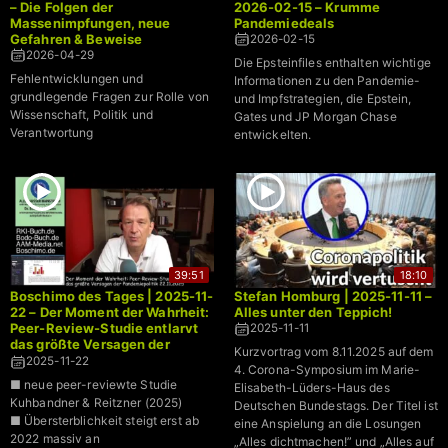
– Die Folgen der
2026-02-15 – Krumme
Massenimpfungen, neue
Pandemiedeals
Gefahren & Beweise
2026-02-15
2026-04-29
Die Epsteinfiles enthalten wichtige
Fehlentwicklungen und
Informationen zu den Pandemie-
grundlegende Fragen zur Rolle von
und Impfstrategien, die Epstein,
Wissenschaft, Politik und
Gates und JP Morgan Chase
Verantwortung
entwickelten.
39:51
18:10
Boschimo des Tages | 2025-11-
Stefan Homburg | 2025-11-11 –
22 – Der Moment der Wahrheit:
Alles unter den Teppich!
Peer-Review-Studie entlarvt
2025-11-11
das größte Versagen der
Kurzvortrag vom 8.11.2025 auf dem
Pandemiepolitik
2025-11-22
4. Corona-Symposium im Marie-
■ neue peer-reviewte Studie
Elisabeth-Lüders-Haus des
Kuhbandner & Reitzner (2025)
Deutschen Bundestags. Der Titel ist
■ Übersterblichkeit steigt erst ab
eine Anspielung an die Losungen
2022 massiv an
„Alles dichtmachen!” und „Alles auf