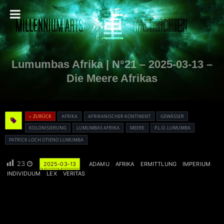
Lumumbas Afrika | N°21 – 2025-03-13 –
Die Meere Afrikas
« ZURÜCK
AFRIKA
AFRIKANISCHER KONTINENT
GEWÄSSER
KOLONISIERUNG
LUMUMBAS AFRIKA
MEERE
P.L.O. LUMUMBA
PATRICK LOCH OTIENO LUMUMBA
23
2025-03-13
ADAMU
AFRIKA
ERMITTLUNG
IMPERIUM
INDIVIDUUM
LEX
VERITAS