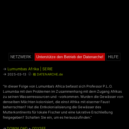
NETZWERK
Unterstütze den Betrieb der Datenarche!
HILFE
→
Lumumbas Afrika | SERIE
♧
→
2025-03-13
種 DATENARCHE.de
“In dieser Folge von Lumumba’s Africa befasst sich Professor P.L.O.
Lumumba mit den Problemen im Zusammenhang mit dem Zugang Afrikas
zu seinen Wasserressourcen und -vorkommen. Wurden die Gewässer von
denselben Mächten kolonisiert, die einst Afrika mit eiserner Faust
beherrschten? Hat die Entkolonialisierung die Gewässer des
Mutterkontinents für lokale Fischer und eine lukrative Erschließung
freigegeben? Schalten Sie ein, um es herauszufinden.”
→
DOWNLOAD
+
ODYSEE