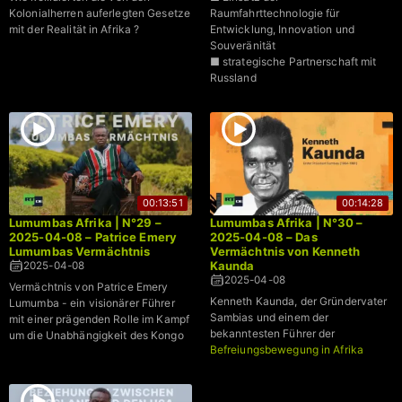
Kolonialherren auferlegten Gesetze
Raumfahrttechnologie für
mit der Realität in Afrika ?
Entwicklung, Innovation und
Souveränität
■ strategische Partnerschaft mit
Russland
00:13:51
00:14:28
Lumumbas Afrika | N°29 –
Lumumbas Afrika | N°30 –
2025-04-08 – Patrice Emery
2025-04-08 – Das
Lumumbas Vermächtnis
Vermächtnis von Kenneth
Kaunda
2025-04-08
2025-04-08
Vermächtnis von Patrice Emery
Kenneth Kaunda, der Gründervater
Lumumba - ein visionärer Führer
Sambias und einem der
mit einer prägenden Rolle im Kampf
bekanntesten Führer der
um die Unabhängigkeit des Kongo
Befreiungsbewegung in Afrika