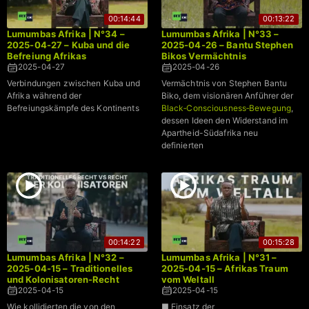
00:14:44
00:13:22
Lumumbas Afrika | N°34 –
Lumumbas Afrika | N°33 –
2025-04-27 – Kuba und die
2025-04-26 – Bantu Stephen
Befreiung Afrikas
Bikos Vermächtnis
2025-04-27
2025-04-26
Verbindungen zwischen Kuba und
Vermächtnis von Stephen Bantu
Afrika während der
Biko, dem visionären Anführer der
Befreiungskämpfe des Kontinents
Black‑Consciousness‑Bewegung
,
dessen Ideen den Widerstand im
Apartheid-Südafrika neu
definierten
00:14:22
00:15:28
Lumumbas Afrika | N°32 –
Lumumbas Afrika | N°31 –
2025-04-15 – Traditionelles
2025-04-15 – Afrikas Traum
und Kolonisatoren-Recht
vom Weltall
2025-04-15
2025-04-15
Wie kollidierten die von den
■ Einsatz der