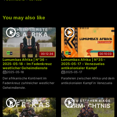
You may also like
00:12:36
00:10:03
Lumumbas Afrika | N°36 –
Lumumbas Afrika | N°35 –
2025-05-18 – Im Fadenkreuz
2025-05-17 – Venezuelas
westlicher Geheimdienste
antikolonialer Kampf
2025-05-18
2025-05-17
Der afrikanische Kontinent im
Parallelen zwischen Afrika und dem
Fadenkreuz zahlreicher westlicher
antikolonialen Kampf in Venezuela
Geheimdienste.