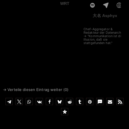
WRT
大名 Asphyx
Chef-Aggregator &
Redakteur der Datenarche
→ "Kommunikation ist die
Illusion, daß sie
stattgefunden hat."
→ Verteile diesen Eintrag weiter (
0
)