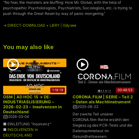
“No fear, the monsters are bluffing: How Mr. Global, with the help of
psychopathic Psycholologists, Psychiatrists, Sociologists, etc. is trying to
push through the Great Reset by way of panic mongering.”
→
DIRECT-DOWNLOAD
+
LBRY | Odysee
You may also like
1:18:19
00:46:53
OSM | AD HOC 15 → DE-
CORONA.FILM | SERIE – Teil 2
INDUSTRIASLISIERUNG –
– Daten als Machtinstrument
2026-02-23 – Insolvenzen in
2025-08-22
Deutschland
Der zweite Teil unserer
2026-03-04
CORONA.film-Reihe erzählt den
■ EINLEITUNG "Insolvenz"
Siegeszug des PCR-Tests und die
■
INSOLVENZEN in
Datensammelwut im
DEUTSCHLAND
Gesundheitswesen.