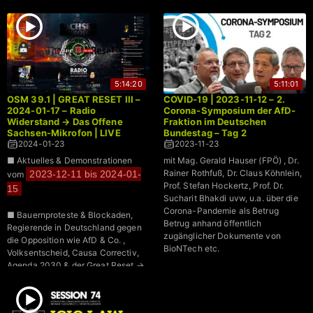
■
Widerstand
Propaganda, das (K)Correctiv uvw.
5:14:20
5:11:01
OSM 39.1 | GREAT RESET III –
COVID-19 | 2023-11-12 – 2.
2024-01-17 – Radio
Corona-Symposium der AfD-
Widerstand → Das Offene
Fraktion im Deutschen
Sachsen-Mikrofon | LIVE
Bundestag – Tag 2
2024-01-23
2023-11-23
■ Aktuelles & Demonstrationen
mit Mag. Gerald Hauser (FPÖ) , Dr.
Rainer Rothfuß, Dr. Claus Köhnlein,
2023-12-11 bis 2024-01-
vom
Prof. Stefan Hockertz, Prof. Dr.
15
Sucharit Bhakdi uvw, u.a. über die
Corona-Pandemie als Betrug
■ Bauernproteste & Blockaden,
Betrug anhand öffentlich
Regierende in Deutschland gegen
zugänglicher Dokumente von
die Opposition wie AfD & Co. ,
BioNTech etc.
Volksentscheid, Causa Correctiv,
Agenda 2030 & der Great Reset →
WEF, Weltwirtschaftsforum, World
Economic Forum, Transhumanismus
+