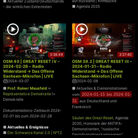
auf Russland | Krimbücke
■ Aktueller Zustand Deutschlands
■ Agenda 2025
- die wirklichen Extremisten
Dokumentations-Zeitraum 2024-
03-01 bis zum 2024-04-10
3:38:49
3:37:40
OSM 40 | GREAT RESET IV –
OSM 39.2 | GREAT RESET III –
2024-02-28 – Radio
2024-01-31 – Radio
Widerstand → Das Offene
Widerstand → Das Offene
Sachsen-Mikrofon | LIVE
Sachsen-Mikrofon | LIVE
2024-03-07
2024-02-08
■
Prof. Rainer Mausfeld
←
■ Aktuelles & Demonstrationen
Repräsentative Demokratie
!=
2024-01-15 bis 2024-01-
vom
Demokratie
31
aus Deutschland und
Frankreich
Dokumentations-Zeitraum 2024-
02-01 bis zum 2024-02-28
Säulen des Great Reset
, Agenda
2030, Honorare der ANTIFA-
■
Aktuelles & Ereignisse
Demonstranten, "russische
■
Der Schwarze Kanal 2.0 | N°12
Desinformationskampagnen",