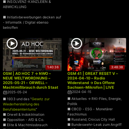
■ INSOLVENZ-KANZLEIEN &
ABWICKLUNG
■ Initiativbewerbungen decken auf
- Informatik / Digital ebenso
betroffen
1:40:36
3:48:38
OSM | AD HOC 7 → NWO –
OSM 41 | GREAT RESET V –
NEUE WELTWORDNUNG –
2024-04-10 – Radio
2025-05-21 – ORWELL –
Widerstand → Das Offene
Machtmißbrauch durch Staat
Sachsen-Mikrofon | LIVE
& Medien
2024-04-15
2025-05-24
■ Aktuelles → RKI-Files, Energie,
■ 1933 und das "
Gesetz zur
Politik
Wiederherstellung des
■ CBCD - ESG - Monetärer
Berufsbeamtentums
"
Faschismus
■ Orwell & Indoktrination
■ Russland, Crocus City Hall
■ Opposition - AfD & Co.
■ Bundeswehr-Leak zum Angriff
■ Elite & Machtmissbrauch