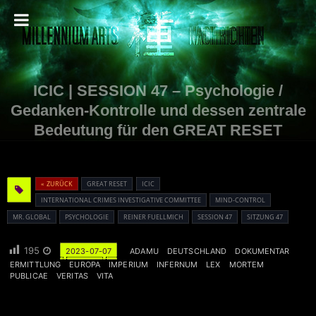
ICIC | SESSION 47 – Psychologie /
Gedanken-Kontrolle und dessen zentrale
Bedeutung für den GREAT RESET
« ZURÜCK
GREAT RESET
ICIC
INTERNATIONAL CRIMES INVESTIGATIVE COMMITTEE
MIND-CONTROL
MR. GLOBAL
PSYCHOLOGIE
REINER FUELLMICH
SESSION 47
SITZUNG 47
195
2023-07-07
ADAMU
DEUTSCHLAND
DOKUMENTAR
ERMITTLUNG
EUROPA
IMPERIUM
INFERNUM
LEX
MORTEM
PUBLICAE
VERITAS
VITA