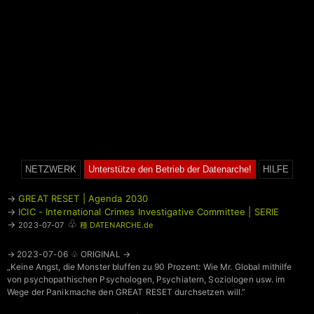
NETZWERK
Unterstütze den Betrieb der Datenarche!
HILFE
→
GREAT RESET | Agenda 2030
→
ICIC - International Crimes Investigative Committee | SERIE
♧
→
2023-07-07
種 DATENARCHE.de
→ 2023-07-06 ♧ ORIGINAL →
„Keine Angst, die Monster bluffen zu 90 Prozent: Wie Mr. Global mithilfe
von psychopathischen Psychologen, Psychiatern, Soziologen usw. im
Wege der Panikmache den GREAT RESET durchsetzen will.”