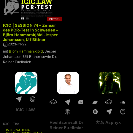
1:02:39
ICIC | SESSION 74 – Zensur
des PCR-Test in Schweden –
Björn Hammarskjöld, Jesper
Johansson, Ulf Bittner
2023-11-22
mit
Björn Hammarskjöld
, Jesper
Johansson, Ulf Bittner sowie Dr.
Reiner Fuellmich
ICIC.LAW
Rechtsanwalt Dr.
大名 Asphyx
ICIC - The
Reiner Fuellmich
INTERNATIONAL