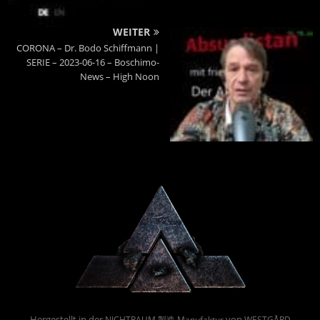
WEITER
CORONA – Dr. Bodo Schiffmann |
SERIE – 2023-06-16 – Boschimo-
News – High Noon
Powered By :
Hergestellt in der
von
NICHTRAUM 製造 Manufaktur
WESTGÅRD