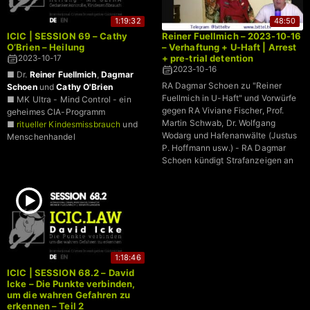
1:19:32
48:50
ICIC | SESSION 69 – Cathy
Reiner Fuellmich – 2023-10-16
O’Brien – Heilung
– Verhaftung + U-Haft | Arrest
+ pre-trial detention
2023-10-17
2023-10-16
■ Dr.
Reiner Fuellmich
,
Dagmar
RA Dagmar Schoen zu "Reiner
Schoen
und
Cathy O'Brien
Fuellmich in U-Haft" und Vorwürfe
■ MK Ultra - Mind Control - ein
gegen RA Viviane Fischer, Prof.
geheimes CIA-Programm
Martin Schwab, Dr. Wolfgang
■
ritueller Kindesmissbrauch
und
Wodarg und Hafenanwälte (Justus
Menschenhandel
P. Hoffmann usw.) - RA Dagmar
Schoen kündigt Strafanzeigen an
1:18:46
ICIC | SESSION 68.2 – David
Icke – Die Punkte verbinden,
um die wahren Gefahren zu
erkennen – Teil 2