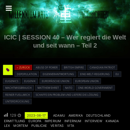
ICIC | SESSION 40 – Wer regiert die Welt
und seit wann – Teil 2
« ZURÜCK
ABUSE OF POWER
BRITISH EMPIRE
CANADIAN PATRIOT
DEPOPULATION
EIGENVERANTWORTUNG
EINE-WELT-REGIERUNG
EU
EUGENICS
EUGENIK
EUROPÄISCHE UNION
EUROPEAN UNION
MACHTMISSBRAUCH
MATTHEW EHRET
NATO
ONE-WORLD GOVERNMENT
REINER FUELLMICH
SCHAFFE EIN PROBLEM UND LIEFERE DIE LÖSUNG
UNTERDRÜCKUNG
129
2023-06-17
ADAMU
AMERIKA
DEUTSCHLAND
ERMITTLUNG
EUROPA
IMPERIUM
INFERNUM
INTERVIEW
KANADA
LEX
MORTEM
PUBLICAE
VERITAS
VITA