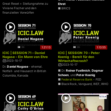
Ausschuss
Great Reset + Stellungnahme zu
Ehret
Spendenproblematik Reiner
Viviane Fischer und den
■ BRICS
Fuellmich
finanziellen Vorwürfen
1:21:13
1:13:55
ICIC | SESSION 71 – Daniel
ICIC | SESSION 70 – Peter
Nagase – Ein Mann von Ehre
Koenig – Bereit für den
Wirtschaftscrash?
2023-10-17
2023-10-17
Dr.
Daniel Nagase
- ehemal.
■ Dr.
Reiner Fuellmich
,
Dagmar
Notfall- und Hausarzt in British
Schoen
, und
Peter Koenig
Columbia, Kanada
■
Federal Reserve Bank
- FED
■ BlackRock, Vanguard, WEF, WHO