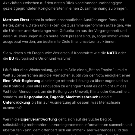
Aktivitäten zwischen auf den ersten Blick voneinander unabhängigen
gezielt gegründeten Konglomeraten in einen Zusammenhang zu bringen.
Matthew Ehret
nennt in seinen anschaulichen Ausführungen Ross und
Reiter, Zahlen, Daten und Fakten, die zusammengenommen aufzeigen, wie
die Urheber und Handlanger von Gräueltaten aus der Vergangenheit und
deren Auswirkungen auch heute noch präsent sind, ja, sogar immer weiter
ausgebaut werden, um bestimmte Ziele final umsetzen zu können.
Sie widmen sich Fragen wie: Wer erschuf Konstrukte wie die
NATO
oder
die
EU
(Europäische Union)und warum?
Läuft hier eine Wiederholung, ganz im Stile eines „British Empire“, um die
Welt zu beherrschen und die Menschen subtil von der Notwendigkeit einer
Eine-Welt-Regierung
als einzige rettende Lösung zu überzeugen und so
die Kontrolle über alles und jeden zu erlangen? Geht es gar nicht um das
Wohl der Menschheit, um die Rettung von Umwelt, Klima oder Gesundheit,
sondern um
Depopulation
,
Eugenik
,
Machtmissbrauch
und die
Unterdrückung
bis hin zur Ausmerzung all dessen, was Menschsein
ausmacht?
Wer in die
Eigenverantwortung
geht, sich auf die Suche begibt,
selbstständig recherchiert, unvoreingenommen Informationen sammeln und
überprüfen kann, dem offenbart sich ein immer klarer werdendes Bild des