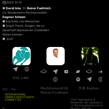
2023-10-10
■
David Icke
, Dr.
Reiner Fuellmich
,
Co-Moderatorin Rechtsanwältin
Dagmar Schoen
■ Kontrolle von Menschen
■ Angst, Panik, Sorgen, die zu
dauerhaft depressiven Zuständen
führen können
■ „Kult“
ICIC.LAW
Rechtsanwalt Dr.
大名 Asphyx
ICIC - The
Reiner Fuellmich
INTERNATIONAL
CRIMES INVESTIGATIVE
Chef-Aggregator &
COMMITTEE
Redakteur der Datenarche
→ "Kommunikation ist die
w
Illusion, daß sie