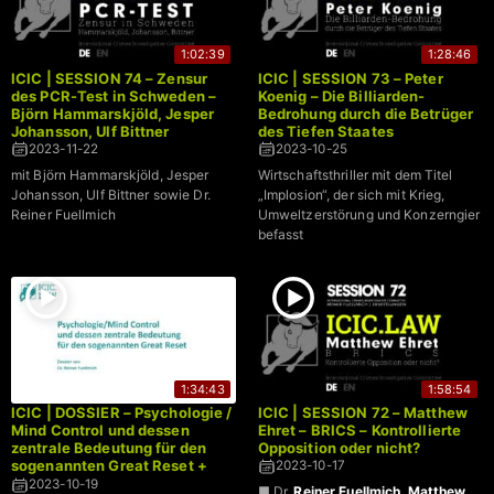
1:02:39
1:28:46
ICIC | SESSION 74 – Zensur
ICIC | SESSION 73 – Peter
des PCR-Test in Schweden –
Koenig – Die Billiarden-
Björn Hammarskjöld, Jesper
Bedrohung durch die Betrüger
Johansson, Ulf Bittner
des Tiefen Staates
2023-11-22
2023-10-25
mit Björn Hammarskjöld, Jesper
Wirtschaftsthriller mit dem Titel
Johansson, Ulf Bittner sowie Dr.
„Implosion“, der sich mit Krieg,
Reiner Fuellmich
Umweltzerstörung und Konzerngier
befasst
1:34:43
1:58:54
ICIC | DOSSIER – Psychologie /
ICIC | SESSION 72 – Matthew
Mind Control und dessen
Ehret – BRICS – Kontrollierte
zentrale Bedeutung für den
Opposition oder nicht?
sogenannten Great Reset +
2023-10-17
Stellungnahme zur Corona-
2023-10-19
■ Dr.
Reiner Fuellmich
,
Matthew