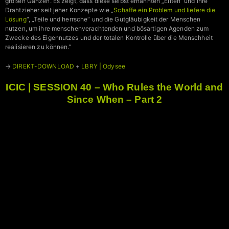
großen Ganzen. Es zeigt, dass diese selbst ernannten „Eliten“ und ihre
Drahtzieher seit jeher Konzepte wie „
Schaffe ein Problem und liefere die
Lösung
“, „Teile und herrsche“ und die Gutgläubigkeit der Menschen
nutzen, um ihre menschenverachtenden und bösartigen Agenden zum
Zwecke des Eigennutzes und der totalen Kontrolle über die Menschheit
realisieren zu können.”
→
DIREKT-DOWNLOAD
+
LBRY | Odysee
ICIC | SESSION 40 – Who Rules the World and
Since When – Part 2