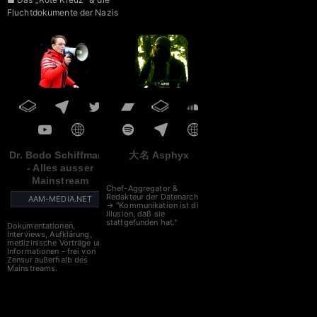
Fluchtdokumente der Nazis
■ „Agenda 2030“ des WEF
■ NATO – Gemeinsam gegen
Russland
Dr. Bodo Schiffmann
大名 Asphyx
- Alles ausser
Mainstream
Chef-Aggregator &
Redakteur der Datenarche
AAM-MEDIA.NET
→ "Kommunikation ist die
Illusion, daß sie
stattgefunden hat."
Dokumentationen,
Interviews, Aufklärung,
medizinische Vorträge und
Informationen - frei von
Zensur außerhalb des
Mainstreams.