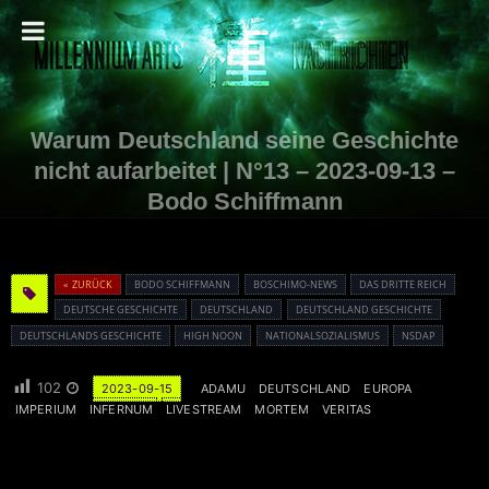
Warum Deutschland seine Geschichte
nicht aufarbeitet | N°13 – 2023-09-13 –
Bodo Schiffmann
« ZURÜCK
BODO SCHIFFMANN
BOSCHIMO-NEWS
DAS DRITTE REICH
DEUTSCHE GESCHICHTE
DEUTSCHLAND
DEUTSCHLAND GESCHICHTE
DEUTSCHLANDS GESCHICHTE
HIGH NOON
NATIONALSOZIALISMUS
NSDAP
102
2023-09-15
ADAMU
DEUTSCHLAND
EUROPA
IMPERIUM
INFERNUM
LIVESTREAM
MORTEM
VERITAS