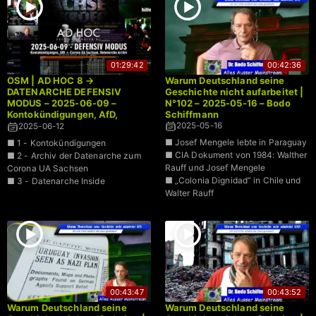
01:29:42
00:42:36
OSM | AD HOC 8 →
Warum Deutschland seine
DATENARCHE DEFENSIV
Geschichte nicht aufarbeitet |
MODUS – 2025-06-09 –
N°102 – 2025-05-16 – Bodo
Kontokündigungen, AfD,
Schiffmann
Corona UA Sachsen
2025-05-16
2025-06-12
■ Josef Mengele lebte in Paraguay
■ 1 - Kontokündigungen
■ CIA Dokument von 1984: Walther
■ 2 - Archiv der Datenarche zum
Rauff und Josef Mengele
Corona UA Sachsen
■ „Colonia Dignidad“ in Chile und
■ 3 - Datenarche Inside
Walter Rauff
00:43:47
00:43:52
Warum Deutschland seine
Warum Deutschland seine