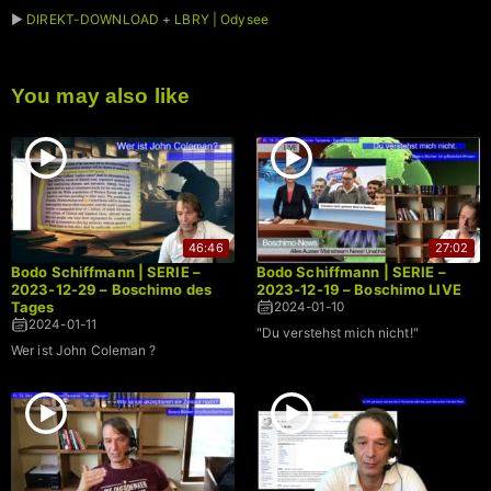
►
DIREKT-DOWNLOAD
+
LBRY | Odysee
You may also like
46:46
27:02
Bodo Schiffmann | SERIE –
Bodo Schiffmann | SERIE –
2023-12-29 – Boschimo des
2023-12-19 – Boschimo LIVE
Tages
2024-01-10
2024-01-11
"Du verstehst mich nicht!"
Wer ist John Coleman ?