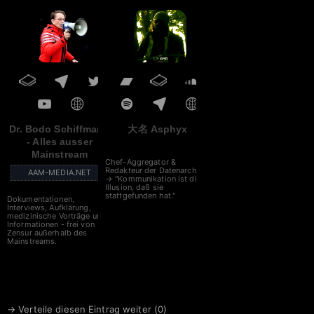
Dr. Bodo Schiffmann
大名 Asphyx
- Alles ausser
Mainstream
Chef-Aggregator &
Redakteur der Datenarche
AAM-MEDIA.NET
→ "Kommunikation ist die
Illusion, daß sie
stattgefunden hat."
Dokumentationen,
Interviews, Aufklärung,
medizinische Vorträge und
Informationen - frei von
Zensur außerhalb des
Mainstreams.
→ Verteile diesen Eintrag weiter (
0
)