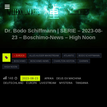
Dr. Bodo Schiffmann | SERIE – 2023-08-
23 – Boschimo-News – High Noon
« ZURÜCK
ALLES AUSSER MAINSTREAM
ATLANTIS
BODO SCHIFFMANN
BOSCHIMO
BOSCHIMO-NEWS
CHARLTON HESTON
DARWIN
HIGH NOON
148
2023-08-23
AFRIKA
DEUS EX MACHINA
DEUTSCHLAND
EUROPA
LIVESTREAM
MYSTERIA
TANSANIA