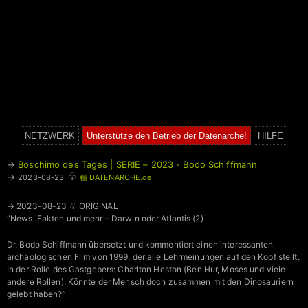
NETZWERK
Unterstütze den Betrieb der Datenarche!
HILFE
→
Boschimo des Tages | SERIE – 2023 - Bodo Schiffmann
♧
→
2023-08-23
種 DATENARCHE.de
→ 2023-08-23 ♧ ORIGINAL
“News, Fakten und mehr – Darwin oder Atlantis (2)
Dr. Bodo Schiffmann übersetzt und kommentiert einen interessanten
archäologischen Film von 1999, der alle Lehrmeinungen auf den Kopf stellt.
In der Rolle des Gastgebers: Charlton Heston (Ben Hur, Moses und viele
andere Rollen). Könnte der Mensch doch zusammen mit den Dinosauriern
gelebt haben?”