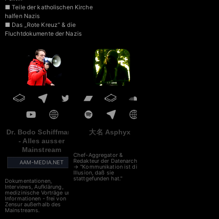
■ Teile der katholischen Kirche
halfen Nazis
■ Das „Rote Kreuz“ & die
Fluchtdokumente der Nazis
■ „Agenda 2030“ des WEF
■ NATO – Gemeinsam gegen
Russland
Dr. Bodo Schiffmann
大名 Asphyx
- Alles ausser
Mainstream
Chef-Aggregator &
Redakteur der Datenarche
AAM-MEDIA.NET
→ "Kommunikation ist die
Illusion, daß sie
stattgefunden hat."
Dokumentationen,
Interviews, Aufklärung,
medizinische Vorträge und
Informationen - frei von
Zensur außerhalb des
Mainstreams.