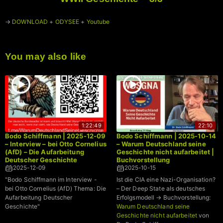
→
DOWNLOAD
+
ODYSEE
+
Youtube
You may also like
1:22:49
22:10
Bodo Schiffmann | 2025-12-09
Bodo Schiffmann | 2025-10-14
– Interview – bei Otto Cornelius
– Warum Deutschland seine
(AfD) – Die Aufarbeitung
Geschichte nicht aufarbeitet |
Deutscher Geschichte
Buchvorstellung
2025-12-09
2025-10-15
"Bodo Schiffmann im Interview -
Ist die CIA eine Nazi-Organisation?
bei Otto Cornelius (AfD) Thema: Die
– Der Deep State als deutsches
Aufarbeitung Deutscher
Erfolgsmodell → Buchvorstellung:
Geschichte"
Warum Deutschland seine
Geschichte nicht aufarbeitet
von