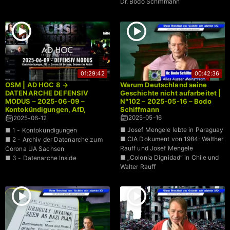
Dr. Bodo Schiffmann
01:29:42
00:42:36
OSM | AD HOC 8 →
Warum Deutschland seine
DATENARCHE DEFENSIV
Geschichte nicht aufarbeitet |
MODUS – 2025-06-09 –
N°102 – 2025-05-16 – Bodo
Kontokündigungen, AfD,
Schiffmann
Corona UA Sachsen
2025-05-16
2025-06-12
■ Josef Mengele lebte in Paraguay
■ 1 - Kontokündigungen
■ CIA Dokument von 1984: Walther
■ 2 - Archiv der Datenarche zum
Rauff und Josef Mengele
Corona UA Sachsen
■ „Colonia Dignidad“ in Chile und
■ 3 - Datenarche Inside
Walter Rauff