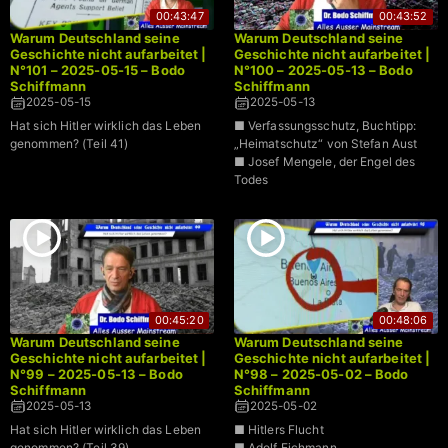
00:43:47
00:43:52
Warum Deutschland seine
Warum Deutschland seine
Geschichte nicht aufarbeitet |
Geschichte nicht aufarbeitet |
N°101 – 2025-05-15 – Bodo
N°100 – 2025-05-13 – Bodo
Schiffmann
Schiffmann
2025-05-15
2025-05-13
Hat sich Hitler wirklich das Leben
■ Verfassungsschutz, Buchtipp:
genommen? (Teil 41)
„Heimatschutz“ von Stefan Aust
■ Josef Mengele, der Engel des
Todes
00:45:20
00:48:06
Warum Deutschland seine
Warum Deutschland seine
Geschichte nicht aufarbeitet |
Geschichte nicht aufarbeitet |
N°99 – 2025-05-13 – Bodo
N°98 – 2025-05-02 – Bodo
Schiffmann
Schiffmann
2025-05-13
2025-05-02
Hat sich Hitler wirklich das Leben
■ Hitlers Flucht
genommen? (Teil 39)
■ Adolf Eichmann