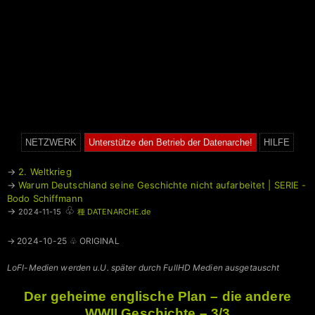
NETZWERK
Unterstütze den Betrieb der Datenarche!
HILFE
→
2. Weltkrieg
→
Warum Deutschland seine Geschichte nicht aufarbeitet | SERIE -
Bodo Schiffmann
♧
→
2024-11-15
種 DATENARCHE.de
→ 2024-10-25 ♧ ORIGINAL
LoFI-Medien werden u.U. später durch FullHD Medien ausgetauscht
Der geheime englische Plan – die andere
WWII Geschichte – 3/3