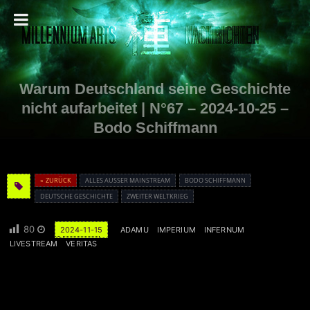
Warum Deutschland seine Geschichte
nicht aufarbeitet | N°67 – 2024-10-25 –
Bodo Schiffmann
« ZURÜCK
ALLES AUSSER MAINSTREAM
BODO SCHIFFMANN
DEUTSCHE GESCHICHTE
ZWEITER WELTKRIEG
80
2024-11-15
ADAMU
IMPERIUM
INFERNUM
LIVESTREAM
VERITAS