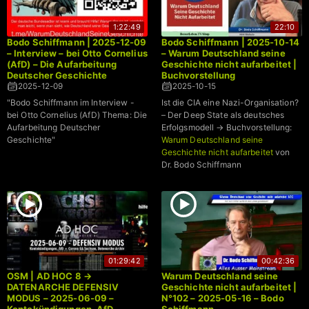
1:22:49
22:10
Bodo Schiffmann | 2025-12-09
Bodo Schiffmann | 2025-10-14
– Interview – bei Otto Cornelius
– Warum Deutschland seine
(AfD) – Die Aufarbeitung
Geschichte nicht aufarbeitet |
Deutscher Geschichte
Buchvorstellung
2025-12-09
2025-10-15
"Bodo Schiffmann im Interview -
Ist die CIA eine Nazi-Organisation?
bei Otto Cornelius (AfD) Thema: Die
– Der Deep State als deutsches
Aufarbeitung Deutscher
Erfolgsmodell → Buchvorstellung:
Geschichte"
Warum Deutschland seine
Geschichte nicht aufarbeitet
von
Dr. Bodo Schiffmann
01:29:42
00:42:36
OSM | AD HOC 8 →
Warum Deutschland seine
DATENARCHE DEFENSIV
Geschichte nicht aufarbeitet |
MODUS – 2025-06-09 –
N°102 – 2025-05-16 – Bodo
Kontokündigungen, AfD,
Schiffmann