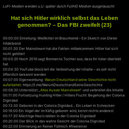
LoFI-Medien werden u.U. später durch FullHD Medien ausgetauscht
Hat sich Hitler wirklich selbst das Leben
genommen? – Das FBI zweifelt (23)
00:00:00 Einleitung: Weißkittel im Braunhemd – Ein Sketch von Dieter
Hildebrand
00:01:30 Der Mainstream hat die Fakten mitbekommen: Hitler hat sich
nicht getötet!
00:03:20 Noch 2016 sagt Bormanns Tochter aus, dass Ihr Vater überlebt
hat
00:04:30 YouTube blockiert die Verbreitung der Inhalte – es soll nicht
öffentlich bekannt werden
00:07:00 Eigenwerbung:
Warum Deutschland seine Geschichte nicht
aufarbeitet
: https://t.me/WarumDeutschlandSeineGeschichte
00:08:30 Unterstützt „
Alles Ausser Mainstream
“ und verbreitet die Inhalte
00:11:00 Fortsetzung Hunting Hitler / Hitlers Flucht: Begehung der Colonia
Dignidad
00:13:30 Geboren in der Colonia Dignidad… Ein Leben in Schrecken
00:16:00 Ein Vogel der im Käfig geboren wird, kennt nichts anderes!
00:17:30 Mächtige Nazis lebten in der Colonia Dignidad!
00:20:00 Der Blick in das wahre Gesicht der Colonia Dignidad
00:22:00 Erinnerung an Reiner Füllmich #freereiner