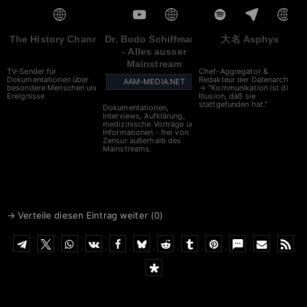
Dr. Bodo Schiffmann
大名 Asphyx
The History Channel
- Alles ausser
Mainstream
Chef-Aggregator &
TV-Sender für
Redakteur der Datenarche
Dokumentationen über
AAM-MEDIA.NET
→ "Kommunikation ist die
besondere Menschen und
Illusion, daß sie
Ereignisse
stattgefunden hat."
Dokumentationen,
Interviews, Aufklärung,
medizinische Vorträge und
Informationen - frei von
Zensur außerhalb des
Mainstreams.
→ Verteile diesen Eintrag weiter (
0
)