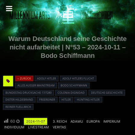
Warum Deutschland seine Geschichte
nicht aufarbeitet | N°53 – 2024-10-11 –
Bodo Schiffmann
« ZURÜCK
ADOLF HITLER
ADOLF HITLERS FLUCHT
ALLES AUSSER MAINSTREAM
BODO SCHIFFMANN
BUNDESTAG DRUCKSACHE 17/7280
COLONIA DIGNIDAD
DEUTSCHE GESCHICHTE
DIETER HILDEBRAND
FREEREINER
HITLER
HUNTING HITLER
REINER FUELLMICH
60
2024-11-07
3. REICH
ADAMU
EUROPA
IMPERIUM
INDIVIDUUM
LIVESTREAM
VERITAS