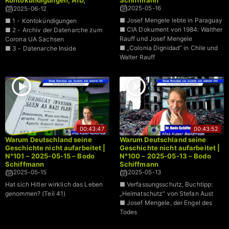
Corona UA Sachsen
2025-05-16
2025-06-12
■ Josef Mengele lebte in Paraguay
■ 1 - Kontokündigungen
■ CIA Dokument von 1984: Walther
■ 2 - Archiv der Datenarche zum
Rauff und Josef Mengele
Corona UA Sachsen
■ „Colonia Dignidad“ in Chile und
■ 3 - Datenarche Inside
Walter Rauff
00:43:47
00:43:52
Warum Deutschland seine
Warum Deutschland seine
Geschichte nicht aufarbeitet |
Geschichte nicht aufarbeitet |
N°101 – 2025-05-15 – Bodo
N°100 – 2025-05-13 – Bodo
Schiffmann
Schiffmann
2025-05-15
2025-05-13
Hat sich Hitler wirklich das Leben
■ Verfassungsschutz, Buchtipp:
genommen? (Teil 41)
„Heimatschutz“ von Stefan Aust
■ Josef Mengele, der Engel des
Todes