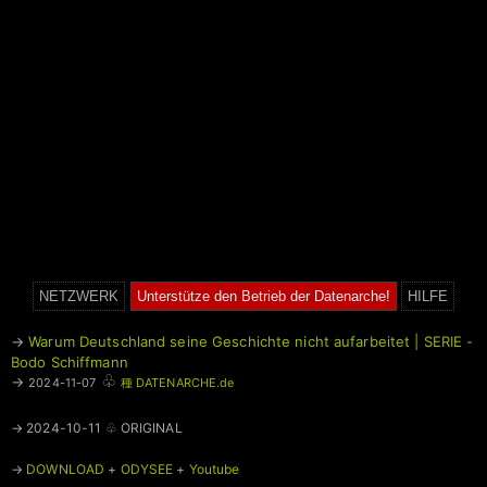
NETZWERK
Unterstütze den Betrieb der Datenarche!
HILFE
→
Warum Deutschland seine Geschichte nicht aufarbeitet | SERIE -
Bodo Schiffmann
♧
→
2024-11-07
種 DATENARCHE.de
→ 2024-10-11 ♧ ORIGINAL
→
DOWNLOAD
+
ODYSEE
+
Youtube