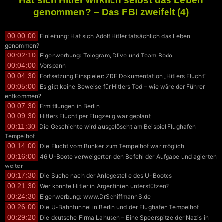
Hat sich Hitler wirklich selbst das Leben
genommen? – Das FBI zweifelt (4)
00:00:00
Einleitung: Hat sich Adolf Hitler tatsächlich das Leben
genommen?
00:02:10
Eigenwerbung: Telegram, Dlive und Team Bodo
00:04:00
Vorspann
00:04:30
Fortsetzung Einspieler: ZDF Dokumentation „Hitlers Flucht“
00:05:00
Es gibt keine Beweise für Hitlers Tod – wie wäre der Führer
entkommen?
00:07:30
Ermittlungen in Berlin
00:09:30
Hitlers Flucht per Flugzeug war geplant
00:11:30
Die Geschichte wird ausgelöscht am Beispiel Flughafen
Tempelhof
00:14:00
Die Flucht vom Bunker zum Tempelhof war möglich
00:16:00
46 U-Boote verweigerten den Befehl der Aufgabe und agierten
weiter
00:17:30
Die Suche nach der Anlegestelle des U-Bootes
00:21:30
Wer konnte Hitler in Argentinien unterstützen?
00:24:30
Eigenwerbung: www.DrSchiffmannS.de
00:26:00
Die U-Bahntunnel in Berlin und der Flughafen Tempelhof
00:29:20
Die deutsche Firma Lahusen – Eine Speerspitze der Nazis in