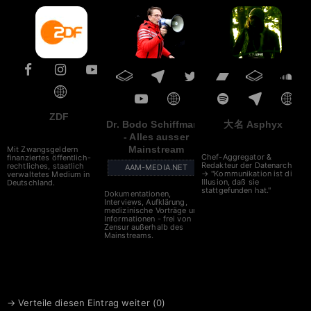
■ NATO – Gemeinsam gegen
Russland
ZDF
Dr. Bodo Schiffmann
大名 Asphyx
- Alles ausser
Mainstream
Mit Zwangsgeldern
Chef-Aggregator &
finanziertes öffentlich-
Redakteur der Datenarche
rechtliches, staatlich
AAM-MEDIA.NET
→ "Kommunikation ist die
verwaltetes Medium in
Illusion, daß sie
Deutschland.
stattgefunden hat."
Dokumentationen,
Interviews, Aufklärung,
medizinische Vorträge und
Informationen - frei von
Zensur außerhalb des
Mainstreams.
→ Verteile diesen Eintrag weiter (
0
)