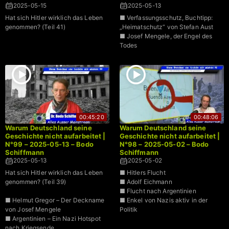
2025-05-15
2025-05-13
Hat sich Hitler wirklich das Leben
■ Verfassungsschutz, Buchtipp:
genommen? (Teil 41)
„Heimatschutz“ von Stefan Aust
■ Josef Mengele, der Engel des
Todes
00:45:20
00:48:06
Warum Deutschland seine
Warum Deutschland seine
Geschichte nicht aufarbeitet |
Geschichte nicht aufarbeitet |
N°99 – 2025-05-13 – Bodo
N°98 – 2025-05-02 – Bodo
Schiffmann
Schiffmann
2025-05-13
2025-05-02
Hat sich Hitler wirklich das Leben
■ Hitlers Flucht
genommen? (Teil 39)
■ Adolf Eichmann
■ Flucht nach Argentinien
■ Helmut Gregor – Der Deckname
■ Enkel von Nazis aktiv in der
von Josef Mengele
Politik
■ Argentinien – Ein Nazi Hotspot
nach Kriegsende