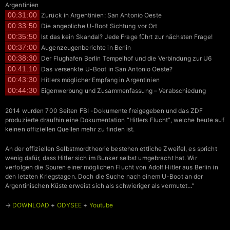
Argentinien
00:31:00
Zurück in Argentinien: San Antonio Oeste
00:33:50
Die angebliche U-Boot Sichtung vor Ort
00:35:50
Ist das kein Skandal? Jede Frage führt zur nächsten Frage!
00:37:00
Augenzeugenberichte in Berlin
00:38:30
Der Flughafen Berlin Tempelhof und die Verbindung zur U6
00:41:10
Das versenkte U-Boot in San Antonio Oeste?
00:43:30
Hitlers möglicher Empfang in Argentinien
00:44:30
Eigenwerbung und Zusammenfassung – Verabschiedung
2014 wurden 700 Seiten FBI -Dokumente freigegeben und das ZDF
produzierte draufhin eine Dokumentation “Hitlers Flucht”, welche heute auf
keinen offiziellen Quellen mehr zu finden ist.
An der offiziellen Selbstmordtheorie bestehen ettliche Zweifel, es spricht
wenig dafür, dass Hitler sich im Bunker selbst umgebracht hat. Wir
verfolgen die Spuren einer möglichen Flucht von Adolf Hitler aus Berlin in
den letzten Kriegstagen. Doch die Suche nach einem U-Boot an der
Argentinischen Küste erweist sich als schwieriger als vermutet…”
→
DOWNLOAD
+
ODYSEE
+
Youtube