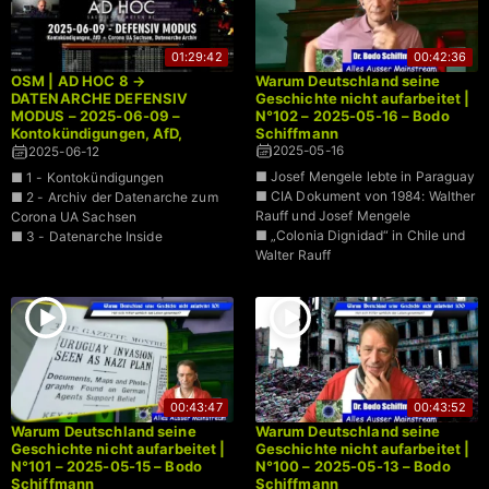
01:29:42
00:42:36
OSM | AD HOC 8 →
Warum Deutschland seine
DATENARCHE DEFENSIV
Geschichte nicht aufarbeitet |
MODUS – 2025-06-09 –
N°102 – 2025-05-16 – Bodo
Kontokündigungen, AfD,
Schiffmann
Corona UA Sachsen
2025-05-16
2025-06-12
■ Josef Mengele lebte in Paraguay
■ 1 - Kontokündigungen
■ CIA Dokument von 1984: Walther
■ 2 - Archiv der Datenarche zum
Rauff und Josef Mengele
Corona UA Sachsen
■ „Colonia Dignidad“ in Chile und
■ 3 - Datenarche Inside
Walter Rauff
00:43:47
00:43:52
Warum Deutschland seine
Warum Deutschland seine
Geschichte nicht aufarbeitet |
Geschichte nicht aufarbeitet |
N°101 – 2025-05-15 – Bodo
N°100 – 2025-05-13 – Bodo
Schiffmann
Schiffmann