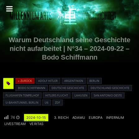
Warum Deutschland seine Geschichte
nicht aufarbeitet | N°34 – 2024-09-22 –
Bodo Schiffmann
« ZURÜCK
ADOLF HITLER
ARGENTINIEN
BERLIN
BODO SCHIFFMANN
DEUTSCHE GESCHICHTE
DEUTSCHLAND GESCHICHTE
FLUGHAFEN TEMPELHOF
HITLERS FLUCHT
LAHUSEN
SAN ANTONIO OESTE
U-BAHNTUNNEL BERLIN
U6
ZDF
74
2024-10-15
3. REICH
ADAMU
EUROPA
INFERNUM
LIVESTREAM
VERITAS