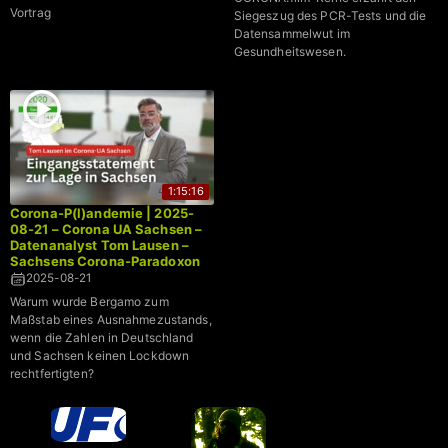
Verhältnis
Vortrag
Siegeszug des PCR-Tests und die
Datensammelwut im
Gesundheitswesen.
1:15:16
Corona-P(l)andemie | 2025-
08-21 – Corona UA Sachsen –
Datenanalyst Tom Lausen –
Sachsens Corona-Paradoxon
→ Weniger geimpft, weniger
2025-08-21
gestorben
Warum wurde Bergamo zum
Maßstab eines Ausnahmezustands,
wenn die Zahlen in Deutschland
und Sachsen keinen Lockdown
rechtfertigten?