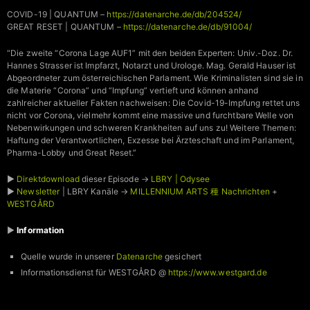
COVID-19 | QUANTUM –
https://datenarche.de/db/204524/
GREAT RESET | QUANTUM –
https://datenarche.de/db/91004/
“Die zweite “Corona Lage AUF1” mit den beiden Experten: Univ.-Doz. Dr.
Hannes Strasser ist Impfarzt, Notarzt und Urologe. Mag. Gerald Hauser ist
Abgeordneter zum österreichischen Parlament. Wie Kriminalisten sind sie in
die Materie “Corona” und “Impfung” vertieft und können anhand
zahlreicher aktueller Fakten nachweisen: Die Covid-19-Impfung rettet uns
nicht vor Corona, vielmehr kommt eine massive und furchtbare Welle von
Nebenwirkungen und schweren Krankheiten auf uns zu! Weitere Themen:
Haftung der Verantwortlichen, Exzesse bei Ärzteschaft und im Parlament,
Pharma-Lobby und Great Reset.”
►
Direktdownload
dieser Episode →
LBRY | Odysee
►
Newsletter
| LBRY Kanäle →
MILLENNIUM ARTS 種 Nachrichten
+
WESTGÅRD
►
Information
Quelle wurde in unserer
Datenarche
gesichert
Informationsdienst für WESTGÅRD @
https://www.westgard.de