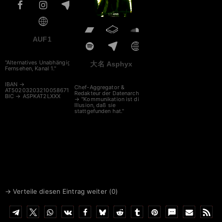
AUF1
"Alternatives Unabhängiges
大名 Asphyx
Fernsehen, Kanal 1."
IBAN →
Chef-Aggregator &
AT502032032100586713
Redakteur der Datenarche
BIC → ASPKAT2LXXX
→ "Kommunikation ist die
Illusion, daß sie
stattgefunden hat."
→ Verteile diesen Eintrag weiter (
0
)