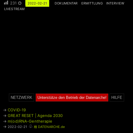
231
2022-02-21
DOKUMENTAR
ERMITTLUNG
INTERVIEW
LIVESTREAM
NETZWERK
Unterstütze den Betrieb der Datenarche!
HILFE
→
COVID-19
→
GREAT RESET | Agenda 2030
→
m(od)RNA-Gentherapie
♧
→
2022-02-21
種 DATENARCHE.de