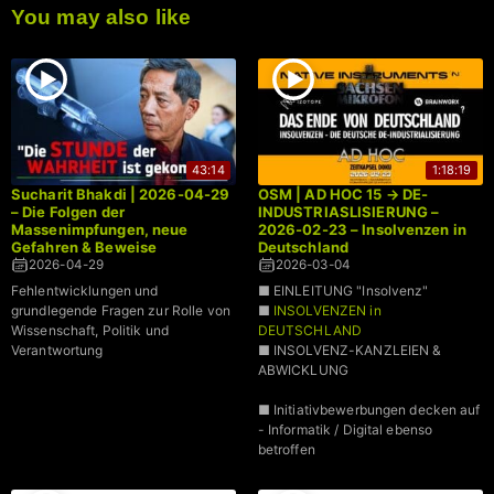
You may also like
43:14
1:18:19
Sucharit Bhakdi | 2026-04-29
OSM | AD HOC 15 → DE-
– Die Folgen der
INDUSTRIASLISIERUNG –
Massenimpfungen, neue
2026-02-23 – Insolvenzen in
Gefahren & Beweise
Deutschland
2026-04-29
2026-03-04
Fehlentwicklungen und
■ EINLEITUNG "Insolvenz"
grundlegende Fragen zur Rolle von
■
INSOLVENZEN in
Wissenschaft, Politik und
DEUTSCHLAND
Verantwortung
■ INSOLVENZ-KANZLEIEN &
ABWICKLUNG
■ Initiativbewerbungen decken auf
- Informatik / Digital ebenso
betroffen