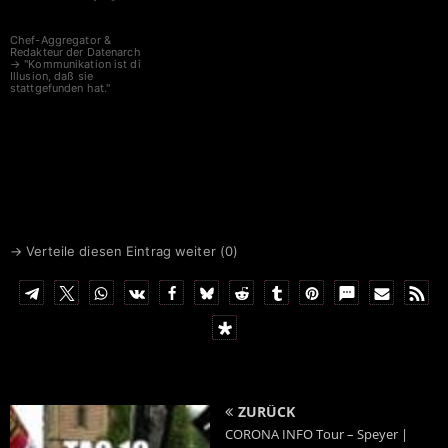
Chef-Aggregator &
Redakteur der Datenarche
→ "Kommunikation ist die
Illusion, daß sie
stattgefunden hat."
→ Verteile diesen Eintrag weiter (
0
)
ZURÜCK
CORONA INFO Tour – Speyer |