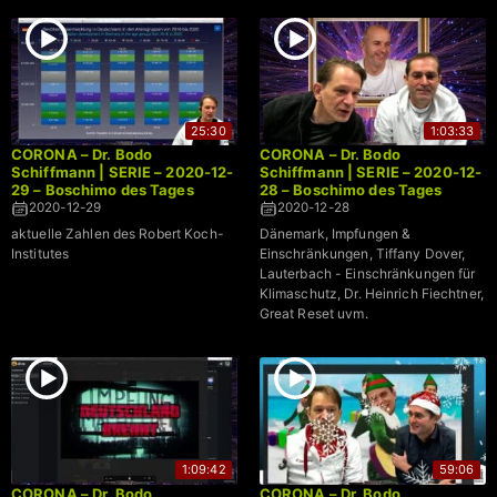
25:30
1:03:33
CORONA – Dr. Bodo
CORONA – Dr. Bodo
Schiffmann | SERIE – 2020-12-
Schiffmann | SERIE – 2020-12-
29 – Boschimo des Tages
28 – Boschimo des Tages
2020-12-29
2020-12-28
aktuelle Zahlen des Robert Koch-
Dänemark, Impfungen &
Institutes
Einschränkungen, Tiffany Dover,
Lauterbach - Einschränkungen für
Klimaschutz, Dr. Heinrich Fiechtner,
Great Reset uvm.
1:09:42
59:06
CORONA – Dr. Bodo
CORONA – Dr. Bodo