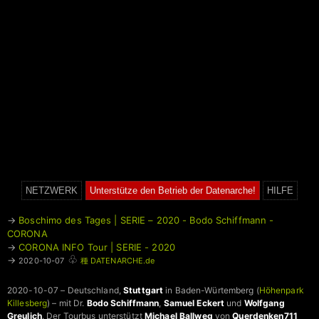
NETZWERK
Unterstütze den Betrieb der Datenarche!
HILFE
→
Boschimo des Tages | SERIE – 2020 - Bodo Schiffmann -
CORONA
→
CORONA INFO Tour | SERIE - 2020
♧
→
2020-10-07
種 DATENARCHE.de
2020-10-07 – Deutschland,
Stuttgart
in Baden-Würtemberg (
Höhenpark
Killesberg
) – mit Dr.
Bodo Schiffmann
,
Samuel Eckert
und
Wolfgang
Greulich
. Der Tourbus unterstützt
Michael Ballweg
von
Querdenken711