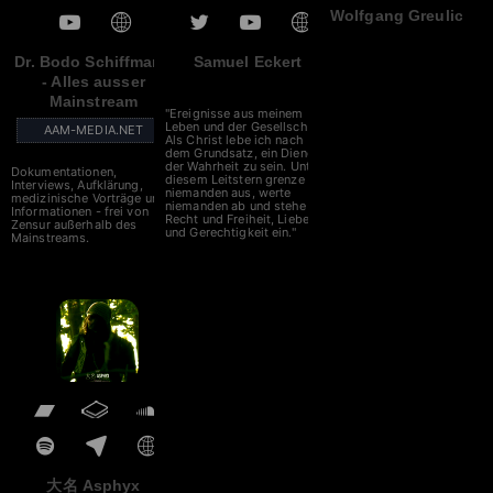
Wolfgang Greulich
Dr. Bodo Schiffmann
Samuel Eckert
- Alles ausser
Mainstream
"Ereignisse aus meinem
Leben und der Gesellschaft.
AAM-MEDIA.NET
Als Christ lebe ich nach
dem Grundsatz, ein Diener
der Wahrheit zu sein. Unter
Dokumentationen,
diesem Leitstern grenze ich
Interviews, Aufklärung,
niemanden aus, werte
medizinische Vorträge und
niemanden ab und stehe für
Informationen - frei von
Recht und Freiheit, Liebe
Zensur außerhalb des
und Gerechtigkeit ein."
Mainstreams.
大名 Asphyx