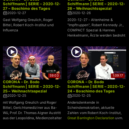
Schiffmann | SERIE – 2020-12-
Schiffmann | SERIE – 2020-12-
27 – Boschimo des Tages
26 – Weihnachtsspezial
2020-12-27
2020-12-26
Gast Wolfgang Greulich, Roger
2020-12-27 - Altenheime &
Bittel, Robert Koch-Institut und
"Impftruppen", Robert Kennedy Jr.,
Influenza
COMPACT Spezial & Hannes
Henkelmann, Ärzte werden bedroht
59:03
1:09:17
CORONA – Dr. Bodo
CORONA – Dr. Bodo
Schiffmann | SERIE – 2020-12-
Schiffmann | SERIE – 2020-12-
25 – Weihnachtsspezial
24 – Boschimo des Tages
2020-12-25
2020-12-25
mit Wolfgang Greulich und Roger
Andersdenkende in
Bittel, Gerichtsmediziner aus Ba-
Scheindemokratien, aktuelle
Wü, Prof. Dr. Thomas Aigner Austritt
Zahlen vom Robert Koch-Institut,
aus der Leopoldina, Medienzeitalter
Great Barrington Declaration
uvm.