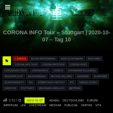
CORONA INFO Tour – Stuttgart | 2020-10-
07 – Tag 10
« ZURÜCK
BADEN-WÜRTEMBERG
BODO SCHIFFMANN
BOSCHIMO
CORONA INFO TOUR
CORONA INFOTOUR
CORONA VIRUS
CORONAINFO TOUR
CORONAVIRUS
COVID19
HÖHENPARK KILLESBERG
MASKENPFLICHT
MASKENZWANG
MICHAEL BALLWEG
PANDEMIE
PLANDEMIE
QUERDENKEN711
RKI
ROBERT KOCH-INSTITUT
RTL
SAMUEL ECKERT
SARSCOV2
STUTTGART
WOLFGANG GREULICH
種STREAM
3.521
2020-10-07
ADAMU
DEUTSCHLAND
EUROPA
IMPERIUM
LEX
LIVESTREAM
MEDIUM
PUBLICAE
VERITAS
VITA