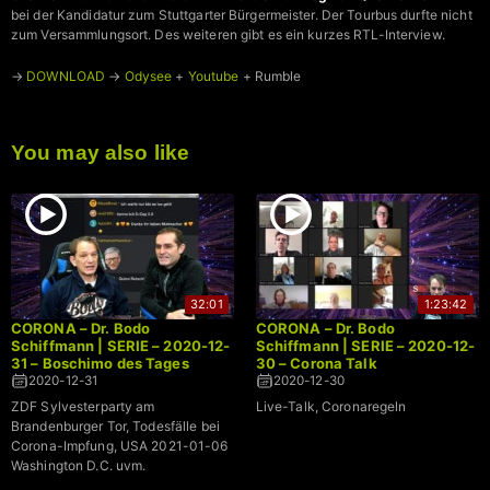
bei der Kandidatur zum Stuttgarter Bürgermeister. Der Tourbus durfte nicht
zum Versammlungsort. Des weiteren gibt es ein kurzes RTL-Interview.
→
DOWNLOAD
→
Odysee
+
Youtube
+ Rumble
You may also like
32:01
1:23:42
CORONA – Dr. Bodo
CORONA – Dr. Bodo
Schiffmann | SERIE – 2020-12-
Schiffmann | SERIE – 2020-12-
31 – Boschimo des Tages
30 – Corona Talk
2020-12-31
2020-12-30
ZDF Sylvesterparty am
Live-Talk, Coronaregeln
Brandenburger Tor, Todesfälle bei
Corona-Impfung, USA 2021-01-06
Washington D.C. uvm.