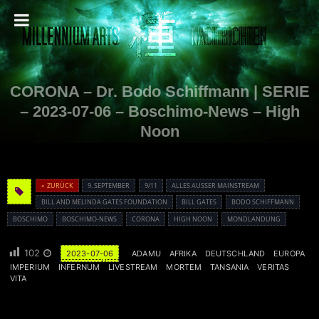
CORONA – Dr. Bodo Schiffmann | SERIE
– 2023-07-06 – Boschimo-News – High
Noon
« ZURÜCK
9. SEPTEMBER
9/11
ALLES AUSSER MAINSTREAM
BILL AND MELINDA GATES FOUNDATION
BILL GATES
BODO SCHIFFMANN
BOSCHIMO
BOSCHIMO-NEWS
CORONA
HIGH NOON
MONDLANDUNG
102
2023-07-06
ADAMU
AFRIKA
DEUTSCHLAND
EUROPA
IMPERIUM
INFERNUM
LIVESTREAM
MORTEM
TANSANIA
VERITAS
VITA