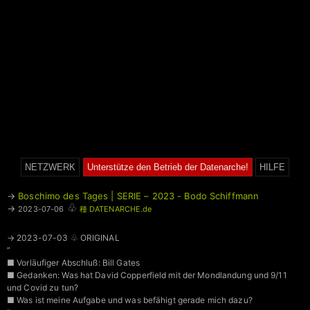
NETZWERK
Unterstütze den Betrieb der Datenarche!
HILFE
→
Boschimo des Tages | SERIE – 2023 - Bodo Schiffmann
♧
→
2023-07-06
種 DATENARCHE.de
→ 2023-07-03 ♧ ORIGINAL
”
■ Vorläufiger Abschluß: Bill Gates
■ Gedanken: Was hat David Copperfield mit der Mondlandung und 9/11
und Covid zu tun?
■ Was ist meine Aufgabe und was befähigt gerade mich dazu?