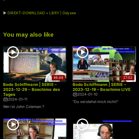
”
►
DIREKT-DOWNLOAD
+
LBRY | Odysee
You may also like
46:46
27:02
Bodo Schiffmann | SERIE –
Bodo Schiffmann | SERIE –
2023-12-29 – Boschimo des
2023-12-19 – Boschimo LIVE
Tages
2024-01-10
2024-01-11
"Du verstehst mich nicht!"
Wer ist John Coleman ?