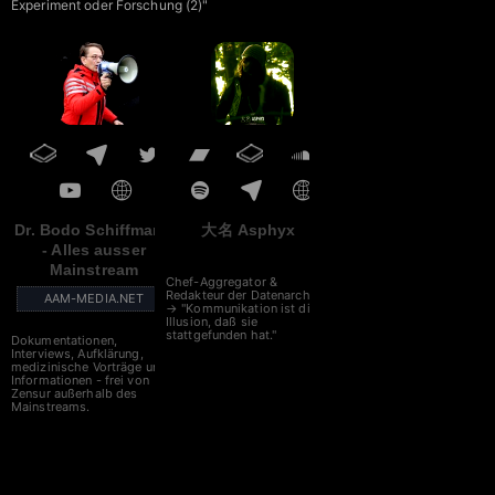
Experiment oder Forschung (2)"
Dr. Bodo Schiffmann
大名 Asphyx
- Alles ausser
Mainstream
Chef-Aggregator &
Redakteur der Datenarche
AAM-MEDIA.NET
→ "Kommunikation ist die
Illusion, daß sie
stattgefunden hat."
Dokumentationen,
Interviews, Aufklärung,
medizinische Vorträge und
Informationen - frei von
Zensur außerhalb des
Mainstreams.