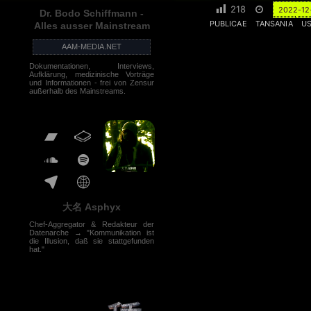
218
2022-12
Dr. Bodo Schiffmann -
PUBLICAE
TANSANIA
U
Alles ausser Mainstream
AAM-MEDIA.NET
Dokumentationen, Interviews,
Aufklärung, medizinische Vorträge
und Informationen - frei von Zensur
außerhalb des Mainstreams.
大名 Asphyx
Chef-Aggregator & Redakteur der
Datenarche → "Kommunikation ist
die Illusion, daß sie stattgefunden
hat."