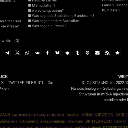
■ Falsche Zahlen?
ernational
Lausen, Datenan
■ Manipulation?
KBV Daten
■ Abrechungsbetrug?
■ Was sagt das Statistische Bundesamt?
■ Was sagen andere Statistiker
er Staat und
■ Was sagt die Presse?
 die Presse"
 weiter (
0
)
ÜCK
WEI
 | X – TWITTER FILES N°1 – Die
ICIC | SITZUNG 4 – 2022-1
 Akten
Nanotechnologie – Selbstorganisi
Strukturen in mRNA Injektione
natürlich oder 
FMANN
MRNA-INJEKTION
KARL 
PATRICK LOCH OTIENO LUMUMBA
ORWELL
DRITTES REICH
GSFREIHEIT
大名 ASPHYX
ANGELA MERKEL
NEW YORK
ASPHYX
PFIZERBIONT
MARTIN SCHWAB
NAUTIK
EPSTEIN FILES
WILHELM DOMKE-SCHULZ