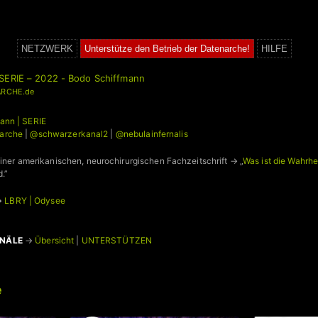
NETZWERK
Unterstütze den Betrieb der Datenarche!
HILFE
SERIE – 2022 - Bodo Schiffmann
RCHE.de
ann | SERIE
arche
|
@schwarzerkanal2
|
@nebulainfernalis
einer amerikanischen, neurochirurgischen Fachzeitschrift → „
Was ist die Wahrhe
.”
→
LBRY | Odysee
ANÄLE
→
Übersicht
|
UNTERSTÜTZEN
e