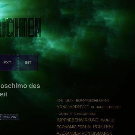
EXT
INT
Boschimo des
eit
LEAK
EUROPÄISCHE UNION
NDR
MRNA-IMPFSTOFF
KI
JAMES O'KEEFE
POLARITY
DYATLOW PASS
CORONA
IMPFNEBENWIRKUNG
WORLD
PCR-TEST
ECONOMIC FORUM
ALEXANDER VON BISMARCK