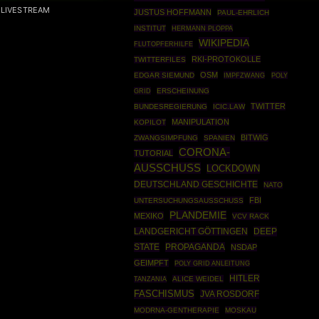
LIVESTREAM
JUSTUS HOFFMANN
PAUL-EHRLICH
INSTITUT
HERMANN PLOPPA
WIKIPEDIA
FLUTOPFERHILFE
RKI-PROTOKOLLE
TWITTERFILES
OSM
EDGAR SIEMUND
IMPFZWANG
POLY
GRID
ERSCHEINUNG
TWITTER
BUNDESREGIERUNG
ICIC.LAW
MANIPULATION
KOPILOT
BITWIG
ZWANGSIMPFUNG
SPANIEN
CORONA-
TUTORIAL
AUSSCHUSS
LOCKDOWN
DEUTSCHLAND GESCHICHTE
NATO
FBI
UNTERSUCHUNGSAUSSCHUSS
PLANDEMIE
MEXIKO
VCV RACK
DEEP
LANDGERICHT GÖTTINGEN
STATE
PROPAGANDA
NSDAP
GEIMPFT
POLY GRID ANLEITUNG
HITLER
ALICE WEIDEL
TANZANIA
FASCHISMUS
JVA ROSDORF
MODRNA-GENTHERAPIE
MOSKAU