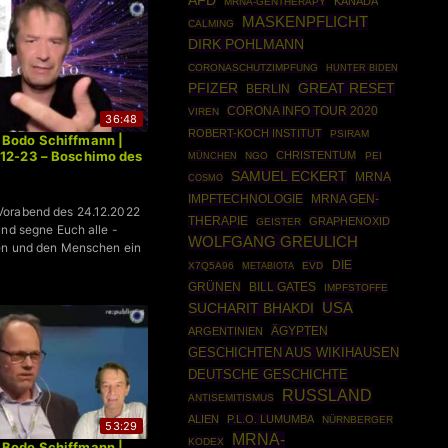
AFD
KANADA
MRNA-GENTHERAPY
MASKENPFLICHT
CALMING
DIRK POHLMANN
CORONASCHUTZIMPFUNG
HUNTER BIDEN
GREAT RESET
PFIZER
BERLIN
CORONA INFO TOUR 2020
VIREN
36:48
ROBERT-KOCH INSTITUT
PSIRAM
 Bodo Schiffmann |
-12-23 – Boschimo des
CHRISTENTUM
MÜNCHEN
NGO
PEI
SAMUEL ECKERT
MRNA
COSMO
IMPFTECHNOLOGIE
MRNA GEN-
orabend des 24.12.2022
THERAPIE
GRAPHENOXID
GEISTER
und segne Euch alle -
WOLFGANG GREULICH
den und den Menschen ein
DIE
X7Q5A96
EVD
METABIOTA
GRÜNEN
BILL GATES
IMPFSTOFFE
USA
SUCHARIT BHAKDI
ÄGYPTEN
ARGENTINIEN
GESCHICHTEN AUS WIKIHAUSEN
DEUTSCHE GESCHICHTE
RUSSLAND
ANTISEMITISMUS
ALIEN
P.L.O. LUMUMBA
NÜRNBERGER
53:29
MRNA-
KODEX
 Bodo Schiffmann |