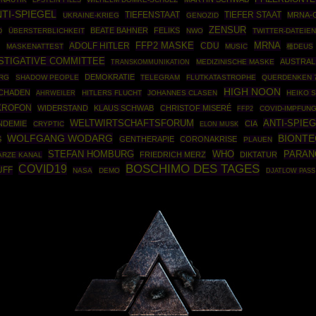
NTI-SPIEGEL
TIEFER STAAT
TIEFENSTAAT
MRNA-
UKRAINE-KRIEG
GENOZID
ZENSUR
BEATE BAHNER
FELIKS
D
ÜBERSTERBLICHKEIT
NWO
TWITTER-DATEIEN
MRNA
A
ADOLF HITLER
FFP2 MASKE
CDU
MASKENATTEST
MUSIC
種DEUS
STIGATIVE COMMITTEE
AUSTRAL
MEDIZINISCHE MASKE
TRANSKOMMUNIKATION
DEMOKRATIE
RG
SHADOW PEOPLE
TELEGRAM
FLUTKATASTROPHE
QUERDENKEN 
HIGH NOON
CHADEN
AHRWEILER
HITLERS FLUCHT
JOHANNES CLASEN
HEIKO 
KROFON
WIDERSTAND
KLAUS SCHWAB
CHRISTOF MISERÉ
FFP2
COVID-IMPFUN
ANTI-SPIEG
WELTWIRTSCHAFTSFORUM
NDEMIE
CIA
CRYPTIC
ELON MUSK
WOLFGANG WODARG
BIONTE
S
GENTHERAPIE
CORONAKRISE
PLAUEN
STEFAN HOMBURG
WHO
PARAN
FRIEDRICH MERZ
DIKTATUR
ARZE KANAL
BOSCHIMO DES TAGES
COVID19
UFF
NASA
DEMO
DJATLOW PASS
Powered By :