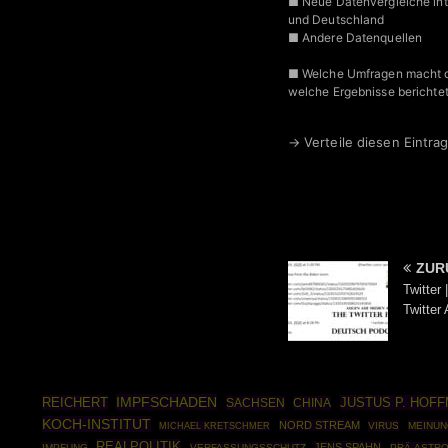
■ Neue Datenvergleiche int
und Deutschland
■ Andere Datenquellen
■ Welche Umfragen macht d
welche Ergebnisse berichtet
→ Verteile diesen Eintrag
ZUR
Twitter
Twitter
IMPFSCHADEN
REICHERT
JUSTUS P. HOF
SACHSEN
CHINA
KOCH-INSTITUT
NORD STREAM
VIRUS
MEINUN
MICHAEL KRETSCHMER
REALPOLITIK
JENS SPAHN
IMPFUNG
VERFASSUNGSSCHUTZ
PRÄ-ASTRO