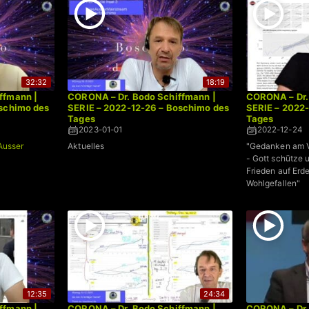
32:32
18:19
ffmann |
CORONA – Dr. Bodo Schiffmann |
CORONA – Dr.
oschimo des
SERIE – 2022-12-26 – Boschimo des
SERIE – 2022
Tages
Tages
2023-01-01
2022-12-24
Ausser
Aktuelles
"Gedanken am V
- Gott schütze 
Frieden auf Er
Wohlgefallen"
12:35
24:34
ffmann |
CORONA – Dr. Bodo Schiffmann |
CORONA – Dr.