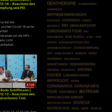
GENTHERAPIE
12-16 – Boschimo des
KLIMAWANDEL
Impfung und PEI
THÜRINGEN
IMPFNEBENWIRKUNGEN
ÖSTERREICH
RAINER
INTERVIEW
nur bei der
RKI
MRNA IMFPSTOFF
MAUSFELD
 und bei Covid-19 seine
CORONAINFO TOUR
rfüllt
RKI-
nskandal um die HPV -
OLAF SCHOLZ
DOKUMENTE
KLIMA
MIKE
ans Licht
CORONA BUSTOUR 2020
YEADON
sefreiheit
COVID19-IMPFUNG
UKRAINE-KONFLIKT
ZDF
HEIKO
ARNE SCHMITT
HORROR
SCHÖNING
DER MENSCH
DEMONSTRATION
SOWJETUNION
ANTONIA
DRESDEN
BIOWAFFEN
FISCHER
LUMUMBAS AFRIKA
IMPFPFLICHT
ANTIFA
47:09
CORONAVIRUS
CORONA INFO
 Bodo Schiffmann |
TOUR
種STREAM
GESCHÄDIGT
12-12 – Boschimo des
MRNA VACCINE DAMAGE
sekonferenz Tom
COVID-19
WIRTSCHAFTSKRISE
BUSTOUR 2020
SERIE
MARS
MARKUS
z 2022-12-12 10 Uhr Tom