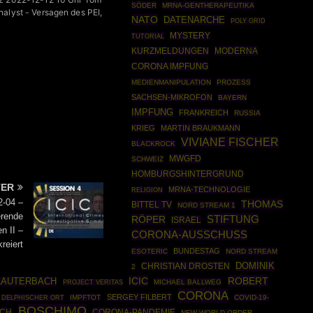
SÖDER
MRNA-GENTHERAPEUTIKA
alyst - Versagen des PEI,
NATO
DATENARCHE
POLY GRID
MYSTERY
TUTORIAL
MODERNA
KURZMELDUNGEN
CORONA IMPFUNG
MEDIENMANIPULATION
PROZESS
SACHSEN-MIKROFON
BAYERN
IMPFUNG
FRANKREICH
RUSSIA
KRIEG
MARTIN BRAUKMANN
VIVIANE FISCHER
BLACKROCK
MWGFD
SCHWEIZ
HOMBURGSHINTERGRUND
TER
MRNA-TECHNOLOGIE
RELIGION
2-04 –
THOMAS
BITTEL TV
NORD STREAM 1
erende
STIFTUNG
RÖPER
ISRAEL
n II –
CORONA-AUSSCHUSS
kreiert
BUNDESTAG
ESOTERIC
NORD STREAM
DOMINIK
CHRISTIAN DROSTEN
2
ICIC
ROBERT
LAUTERBACH
MICHAEL BALLWEG
PROJECT VERITAS
CORONA
SERGEY FILBERT
IMPFTOT
COVID-19-
DELPHISCHER ORT
BOSCHIMO
ECH
CORONA-PANDEMIE
NEW WORLD ORDER