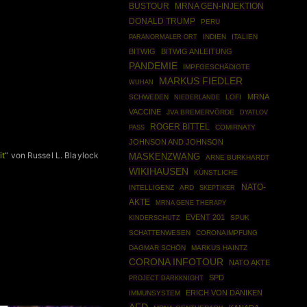
BUSTOUR
MRNA GEN-INJEKTION
DONALD TRUMP
PERU
INDIEN
ITALIEN
PARANORMALER ORT
BITWIG
BITWIG ANLEITUNG
PANDEMIE
IMPFGESCHÄDIGTE
MARKUS FIEDLER
WUHAN
MRNA
SCHWEDEN
LOFI
NIEDERLANDE
VACCINE
JVA BREMERVÖRDE
DYATLOV
ROGER BITTEL
COMIRNATY
PASS
JOHNSON AND JOHNSON
it
“ von Russel L. Blaylock
MASKENZWANG
ARNE BURKHARDT
WIKIHAUSEN
KÜNSTLICHE
NATO-
INTELLIGENZ
ARD
SKEPTIKER
AKTE
MRNA GENE THERAPY
EVENT 201
SPUK
KINDERSCHUTZ
SCHATTENWESEN
CORONAIMPFUNG
DAGMAR SCHÖN
MARKUS HAINTZ
CORONA INFOTOUR
NATO AKTE
SPD
PROJECT DARKKNIGHT
ERICH VON DÄNIKEN
IMMUNSYSTEM