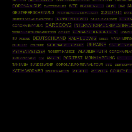
CORONA VIRUS
A
WEF
AGENDA 2030
GEIST
UAP
TWITTER-FILES
3121534312
GEISTERERSCHEINUNG
INFEKTIONSSCHUTZGESETZ
MOR
AFRIK
TRANSHUMANISMUS
DANIELE GANSER
SPUREN DER ALLMÄCHTIGEN
SARSCOV2
INTERNATIONAL CRIMES INVE
CORONA-IMPFUNG
AFRIKANISCHER KONTINENT
WORLD HEALTH ORGANIZATION
GRIPPE
HOMBU
DEUTSCHLAND
RALF LUDWIG
EU
MRNA-IMPFS
ALIENS
KREBS
UKRAINE
SACHSENMI
NATIONALSOZIALISMUS
YOUTUBE
FLUTHILFE
MYTHEN METZGER
WLADIMIR PUTIN
ROBERT HABECK
CORONA-PLA
PCR TEST
MRNA IMPFUNG
AMBIENT
RKI-FILE
ANTHONY FAUCI
DIVI
TANSANIA
BUNDESWEHR
CORONA INFO REVIVAL TOUR
BSW
DER SCHW
KATJA WÖRMER
COUNTY BL
IM DIALOG
WIKIMEDIA
TWITTER AKTEN