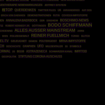
GENTHERAPIE NEBENWIRKUNGEN
JEFFREY EPSTEIN
種TOP
QUERDENKEN
UK
TWITTER FILES
UKRAINEKRIEG
AUF DEN
DEMONSTRATIONEN
PUTIN
COVID19-IMPFSTOFFE
ERICH VON DAENIKEN
BOSCHIMO-NEWS
ANNALENA BAERBOCK
IEN
DDR
SINSHEIM
BODO SCHIFFMANN
711
ROBERT KENNEDY JR.
GÖTTINGEN
ALLES AUSSER MAINSTREAM
SCHOENING
JAPAN
REINER FUELLMICH
G
POLIZEIGEWALT
TÜRKEI
GLITCH
WIEN
EL-TV
MRNA-IMPFSTOFFE
GELEUGNET
POLTERGEIST
DÄMON
CH
UFO
GRAPHEN
GESCHICHTE
MULDENTALER
SYMBOLS
3G
ORMAL
ASTRAZENECA
IMPFTOD
B0108
SCHWARZER KANAL
2G
STIFTUNG CORONA-AUSCHUSS
GEOPOLITIK