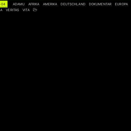
-04
ADAMU
AFRIKA
AMERIKA
DEUTSCHLAND
DOKUMENTAR
EUROPA
SA
VERITAS
VITA