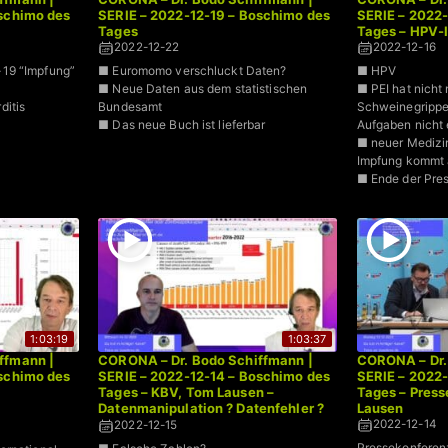
oschimo des
SERIE – 2022-12-19 – Boschimo des
SERIE – 2022-
Tages
Tages – HPV-
2022-12-22
2022-12-16
19 “Impfung”
■ Euromomo verschluckt Daten?
■ HPV
■ Neue Daten aus dem statistischen
■ PEI hat nicht 
ditis
Bundesamt
Schweinegrippe
■ Das neue Buch ist lieferbar
Aufgaben nicht e
■ neuer Medizi
Impfung kommt 
■ Ende der Pres
1:03:19
1:03:37
ffmann |
CORONA – Dr. Bodo Schiffmann |
CORONA – Dr.
oschimo des
SERIE – 2022-12-14 – Boschimo des
SERIE – 2022-
Tages – KBV, Tom Lausen –
Tages – Pres
Datenmanipulation ? Datenfehler ?
Lausen
Abrechungsbetrug?
2022-12-14
2022-12-15
Pressekonferen