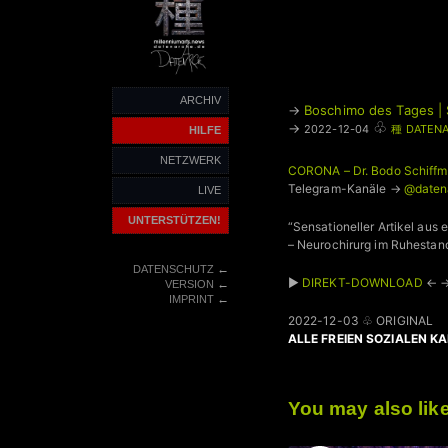
ARCHIV
→
Boschimo des Tages | 
♧
→
2022-12-04
種 DATENA
HILFE
NETZWERK
CORONA – Dr. Bodo Schiffm
Telegram-Kanäle →
@daten
LIVE
UNTERSTÜTZEN!
“Sensationeller Artikel aus 
– Neurochirurg im Ruhestand
←
DATENSCHUTZ
►
DIREKT-DOWNLOAD
← 
←
VERSION
←
IMPRINT
2022-12-03 ♧ ORIGINAL
ALLE FREIEN SOZIALEN K
You may also lik