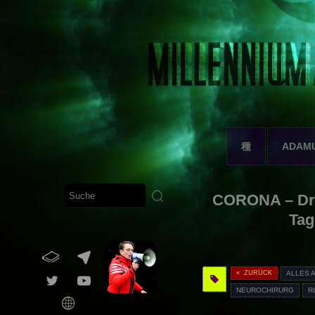
種
ADAM
CORONA – Dr.
Tag
« ZURÜCK
ALLES 
NEUROCHIRURG
R