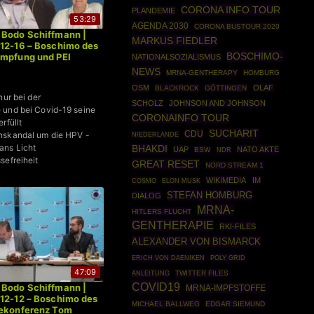
CORONA INFO TOUR
PLANDEMIE
53:29
AGENDA 2030
CORONA BUSTOUR 2020
 Bodo Schiffmann |
MARKUS FIEDLER
12-16 – Boschimo des
BOSCHIMO-
Impfung und PEI
NATIONALSOZIALISMUS
NEWS
MRNA-GENTHERAPY
HOMBURG
OSM
OLAF
BLACKROCK
GÖTTINGEN
nur bei der
SCHOLZ
JOHNSON AND JOHNSON
 und bei Covid-19 seine
CORONAINFO TOUR
rfüllt
SUCHARIT
CDU
nskandal um die HPV -
NIEDERLANDE
ans Licht
BHAKDI
UAP
NATO AKTE
BSW
NDR
sefreiheit
GREAT RESET
NORD STREAM 1
WIKIMEDIA
IM
COSMO
ELON MUSK
STEFAN HOMBURG
DIALOG
MRNA-
HITLERS FLUCHT
GENTHERAPIE
RKI-FILES
ALEXANDER VON BISMARCK
POLY GRID
ERICH VON DAENIKEN
47:09
ANLEITUNG
TWITTER FILES
COVID19
 Bodo Schiffmann |
MRNA-IMPFSTOFFE
12-12 – Boschimo des
MICHAEL BALLWEG
EDGAR SIEMUND
sekonferenz Tom