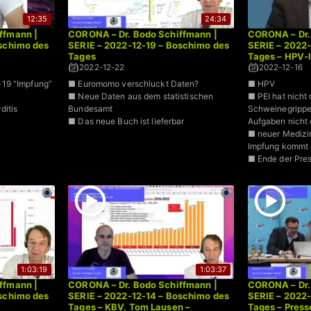
12:35
24:34
ffmann |
CORONA – Dr. Bodo Schiffmann |
CORONA – Dr.
oschimo des
SERIE – 2022-12-19 – Boschimo des
SERIE – 2022-
Tages
Tages – HPV-
2022-12-22
2022-12-16
19 “Impfung”
■ Euromomo verschluckt Daten?
■ HPV
■ Neue Daten aus dem statistischen
■ PEI hat nicht 
ditis
Bundesamt
Schweinegrippe
■ Das neue Buch ist lieferbar
Aufgaben nicht e
■ neuer Medizi
Impfung kommt 
■ Ende der Pres
1:03:19
1:03:37
ffmann |
CORONA – Dr. Bodo Schiffmann |
CORONA – Dr.
oschimo des
SERIE – 2022-12-14 – Boschimo des
SERIE – 2022-
Tages – KBV, Tom Lausen –
Tages – Pres