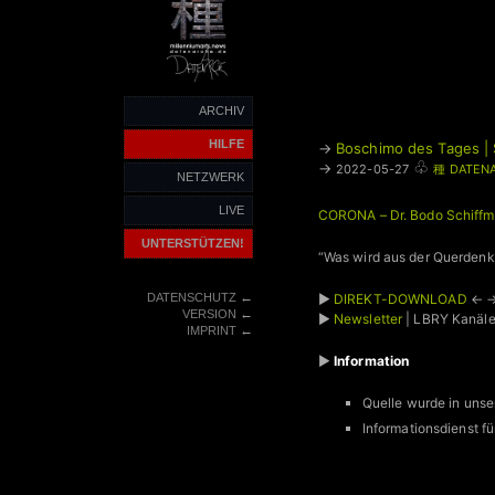
ARCHIV
HILFE
→
Boschimo des Tages | 
♧
→
2022-05-27
種 DATEN
NETZWERK
LIVE
CORONA – Dr. Bodo Schiffm
UNTERSTÜTZEN!
“Was wird aus der Querden
←
DATENSCHUTZ
►
DIREKT-DOWNLOAD
← 
←
VERSION
►
Newsletter
| LBRY Kanäl
←
IMPRINT
►
Information
Quelle wurde in unse
Informationsdienst