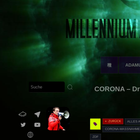
種
ADAM
CORONA – Dr.
« ZURÜCK
ALLES 
CORONA-MASSNAHMEN
ZDF