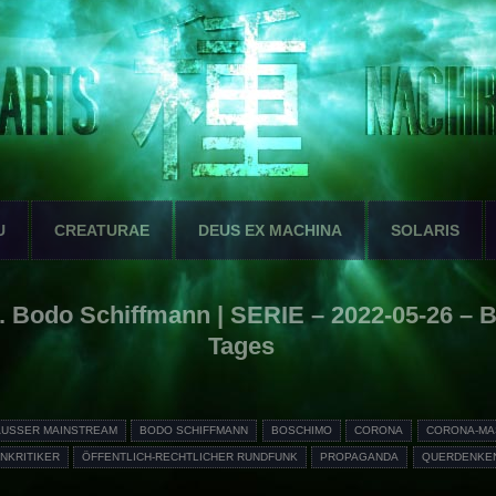
U
CREATURAE
DEUS EX MACHINA
SOLARIS
 Bodo Schiffmann | SERIE – 2022-05-26 – 
Tages
AUSSER MAINSTREAM
BODO SCHIFFMANN
BOSCHIMO
CORONA
CORONA-MA
KRITIKER
ÖFFENTLICH-RECHTLICHER RUNDFUNK
PROPAGANDA
QUERDENKE