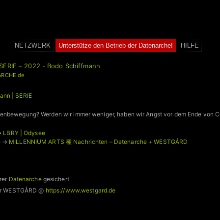
NETZWERK
Unterstütze den Betrieb der Datenarche!
HILFE
SERIE – 2022 - Bodo Schiffmann
ARCHE.de
ann | SERIE
kenbewegung? Werden wir immer weniger, haben wir Angst vor dem Ende von C
→
LBRY | Odysee
e →
MILLENNIUM ARTS 種 Nachrichten – Datenarche
+
WESTGÅRD
rer
Datenarche
gesichert
 für WESTGÅRD @
https://www.westgard.de