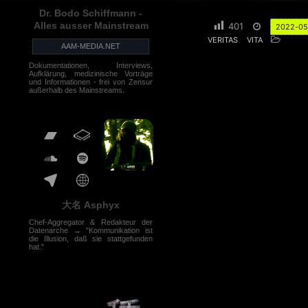
Dr. Bodo Schiffmann -
Alles ausser Mainstream
401
2022-05
VERITAS
VITA
AAM-MEDIA.NET
Dokumentationen, Interviews,
Aufklärung, medizinische Vorträge
und Informationen - frei von Zensur
außerhalb des Mainstreams.
大名 Asphyx
Chef-Aggregator & Redakteur der
Datenarche → "Kommunikation ist
die Illusion, daß sie stattgefunden
hat."