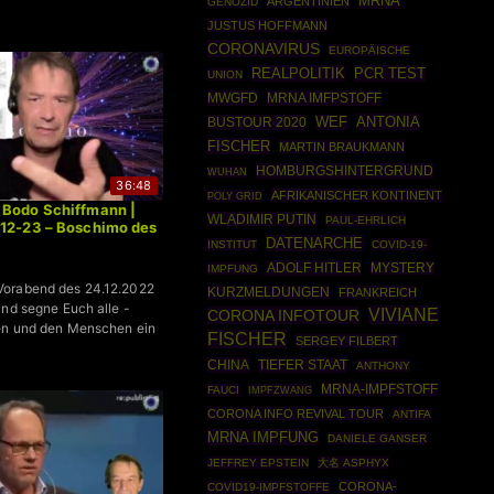
MRNA
ARGENTINIEN
GENOZID
JUSTUS HOFFMANN
CORONAVIRUS
EUROPÄISCHE
REALPOLITIK
PCR TEST
UNION
MWGFD
MRNA IMFPSTOFF
ANTONIA
BUSTOUR 2020
WEF
FISCHER
MARTIN BRAUKMANN
HOMBURGSHINTERGRUND
WUHAN
36:48
AFRIKANISCHER KONTINENT
POLY GRID
 Bodo Schiffmann |
WLADIMIR PUTIN
PAUL-EHRLICH
-12-23 – Boschimo des
DATENARCHE
INSTITUT
COVID-19-
ADOLF HITLER
MYSTERY
IMPFUNG
orabend des 24.12.2022
KURZMELDUNGEN
FRANKREICH
und segne Euch alle -
VIVIANE
CORONA INFOTOUR
den und den Menschen ein
FISCHER
SERGEY FILBERT
CHINA
TIEFER STAAT
ANTHONY
MRNA-IMPFSTOFF
FAUCI
IMPFZWANG
CORONA INFO REVIVAL TOUR
ANTIFA
MRNA IMPFUNG
DANIELE GANSER
JEFFREY EPSTEIN
大名 ASPHYX
CORONA-
COVID19-IMPFSTOFFE