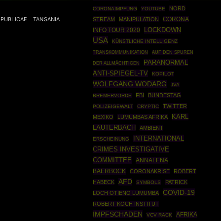
NORD
CORONAIMPFUNG
YOUTUBE
PUBLICAE
TANSANIA
CORONA
STREAM
MANIPULATION
INFO TOUR 2020
LOCKDOWN
USA
KÜNSTLICHE INTELLIGENZ
TRANSKOMMUNIKATION
AUF DEN SPUREN
PARANORMAL
DER ALLMÄCHTIGEN
ANTI-SPIEGEL-TV
KOPILOT
WOLFGANG WODARG
JVA
FBI
BUNDESTAG
BREMERVÖRDE
TWITTER
POLIZEIGEWALT
CRYPTIC
KARL
MEXIKO
LUMUMBAS AFRIKA
LAUTERBACH
AMBIENT
INTERNATIONAL
ERSCHEINUNG
CRIMES INVESTIGATIVE
COMMITTEE
ANNALENA
BAERBOCK
CORONAKRISE
ROBERT
AFD
HABECK
PATRICK
SYMBOLS
COVID-19
LOCH OTIENO LUMUMBA
ROBERT-KOCH INSTITUT
IMPFSCHADEN
AFRIKA
VCV RACK