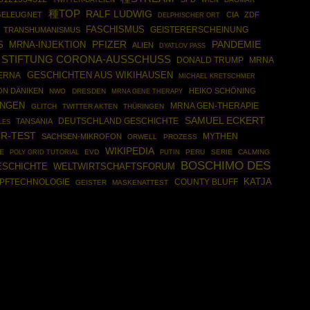
WIEN
種TOP
RALF LUDWIG
GELEUGNET
CIA
ZDF
DELPHISCHER ORT
FASCHISMUS
TRANSHUMANISMUS
GEISTERERSCHEINUNG
PANDEMIE
S
MRNA-INJEKTION
PFIZER
ALIEN
DYATLOV PASS
STIFTUNG CORONA-AUSSCHUSS
DONALD TRUMP
MRNA
GESCHICHTEN AUS WIKIHAUSEN
ERNA
MICHAEL KRETSCHMER
ON DÄNIKEN
HEIKO SCHÖNING
NWO
DRESDEN
MRNA GENE THERAPY
UNGEN
MRNA GEN-THERAPIE
GLITCH
TWITTER AKTEN
THÜRINGEN
SAMUEL ECKERT
DEUTSCHLAND GESCHICHTE
TANSANIA
LES
R-TEST
MYTHEN
SACHSEN-MIKROFON
ORWELL
PROZESS
WIKIPEDIA
E
POLY GRID TUTORIAL
EVD
PUTIN
PERU
SERIE
CALMING
BOSCHIMO DES
ESCHICHTE
WELTWIRTSCHAFTSFORUM
MPFTECHNOLOGIE
COUNTY BLUFF
KATJA
GEISTER
MASKENATTEST