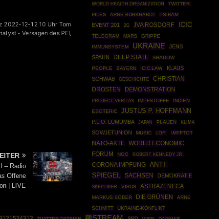
WORLD HEALTH ORGANIZATION
TWITTER-
FILES
ARNE BURKHARDT
PSIRAM
z 2022-12-12 10 Uhr Tom
ICIC
JVA ROSDORF
EVENT 201
2G
alyst - Versagen des PEI,
TELEGRAM
MARS
GRIPPE
UKRAINE
JENS
IMMUNSYSTEM
DEEP STATE
SPAHN
SHADOW
KLAUS
PEOPLE
BAYERN
ICIC.LAW
CHRISTIAN
SCHWAB
GESCHICHTE
DROSTEN
DEMONSTRATION
IMPFSTOFFE
INDIEN
PROJECT VERITAS
JUSTUS P. HOFFMANN
ESOTERIC
P.L.O. LUMUMBA
PLAUEN
JAPAN
KLIMA
SOWJETUNION
MUSIC
LOFI
IMPFTOT
NATO-AKTE
WORLD ECONOMIC
FORUM
EITER
NGO
ROBERT KENNEDY JR.
ANTI-
CORONA IMPFUNG
 – Radio
SPIEGEL
as Offene
SACHSEN
DEMOKRATIE
on | LIVE
ASTRAZENECA
SKEPTIKER
VIRUS
DIE GRÜNEN
MARKUS SÖDER
ARNE
SCHMITT
UKRAINE-KONFLIKT
種STREAM
3121534312
SPD
TWITTER-DATEIEN
DAGMAR