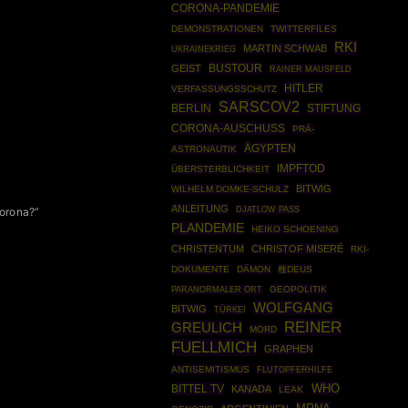
CORONA-PANDEMIE
DEMONSTRATIONEN
TWITTERFILES
RKI
MARTIN SCHWAB
UKRAINEKRIEG
BUSTOUR
GEIST
RAINER MAUSFELD
HITLER
VERFASSUNGSSCHUTZ
SARSCOV2
BERLIN
STIFTUNG
CORONA-AUSCHUSS
PRÄ-
ÄGYPTEN
ASTRONAUTIK
IMPFTOD
ÜBERSTERBLICHKEIT
BITWIG
WILHELM DOMKE-SCHULZ
ANLEITUNG
DJATLOW PASS
orona?”
PLANDEMIE
HEIKO SCHOENING
CHRISTENTUM
CHRISTOF MISERÉ
RKI-
DOKUMENTE
DÄMON
種DEUS
GEOPOLITIK
PARANORMALER ORT
WOLFGANG
BITWIG
TÜRKEI
REINER
GREULICH
MORD
FUELLMICH
GRAPHEN
ANTISEMITISMUS
FLUTOPFERHILFE
WHO
BITTEL TV
KANADA
LEAK