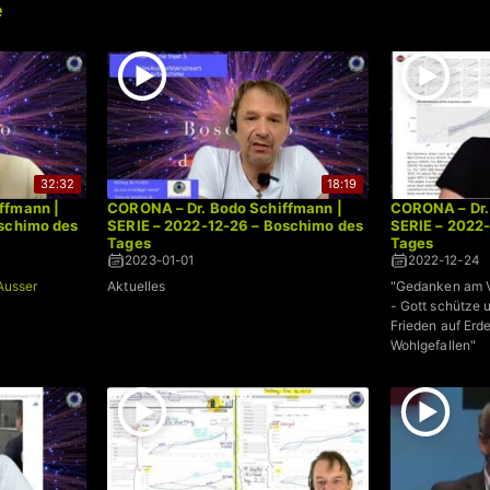
e
32:32
18:19
ffmann |
CORONA – Dr. Bodo Schiffmann |
CORONA – Dr.
oschimo des
SERIE – 2022-12-26 – Boschimo des
SERIE – 2022
Tages
Tages
2023-01-01
2022-12-24
Ausser
Aktuelles
"Gedanken am V
- Gott schütze 
Frieden auf Er
Wohlgefallen"