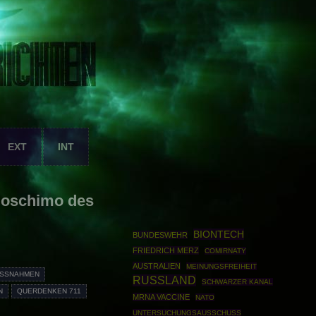
EXT
INT
Boschimo des
BIONTECH
BUNDESWEHR
FRIEDRICH MERZ
COMIRNATY
AUSTRALIEN
MEINUNGSFREIHEIT
SSNAHMEN
RUSSLAND
SCHWARZER KANAL
N
QUERDENKEN 711
MRNA VACCINE
NATO
UNTERSUCHUNGSAUSSCHUSS