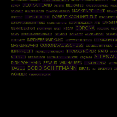
DEUTSCHLAND
BILL GATES
SCHÖN
ALIENS
ANGELA MERKEL
RELI
MASKENPFLICHT
SCHWEIZ
ZWANGSIMPFUNG
NEW Y
HUNTER BIDEN
ROBERT KOCH-INSTITUT
BITWIG TUTORIAL
HORROR
COVID-IMPFU
LANDGER
CORONASCHUTZIMPFUNG
SCHATTENWESEN
ARD
KINDERSCHUTZ
CORONA
GEN-INJEKTION
NSDAP
BIOWAFFEN
NASA
MED
TANZANIA
GEIMPFT
DEMO
MODRNA-GENTHERAPIE
POLARITY
ALICE WEIDEL
SPANIE
IMPFNEBENWIRKUNG
CORONA-IMPF
NEW WORLD ORDER
INTERVIEW
CORONA-AUSSCHUSS
MASKENZWANG
COVID19-IMPFUNG
G
THOMAS RÖPER
NATO
IMPFPFLICHT
PROJECT DARKKNIGHT
AHRW
ALLES A
METZGER
MRNA-TECHNOLOGIE
X7Q5A96
DER MENSCH
DIRK POHLMANN
WIKIHAUSEN
ZENSUR
PROPAGANDA
METAB
BODO SCHIFFMANN
TAGES
ISRAEL
DIKTATUR
J
3G
WÖRMER
HERMANN PLOPPA