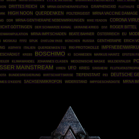
DRITTES REICH
UK
GRAPHENOXID
MRNA-GENTHERAPEUTIKA
GION
FLUTHILFE
HIGH NOON
QUERDENKEN
POLTERGEIST
MRNA VACCINE DAMAGE
ORK
CORONA VIRU
MRNA-GENTHERAPIE NEBENWIRKUNGEN
NG
DDR
MIKE YEADON
ROGER BITTEL
ICHT GÖTTINGEN
DER SCHWARZE KANAL
UKRAINE-KRIEG
DIVI
MOD
MRNA-IMPFSCHADEN
BEATE BAHNER
ÖSTERREICH
EU
IENMANIPULATION
GENTHERAPIE
ERICH V
N
MOSKAU
FFP2
SPUK
MÜNCHEN
RUSSIA
DYATLOW PASS
IMPFNEBENWIRK
UNG
RKI-PROTOKOLLE
ASPHYX
ITALIEN
QUERDENKEN 711
BOSCHIMO
ESCHÄDIGT
KI
SCHWEDEN
MARKUS HAINTZ
EPSTEIN FI
KREBS
PC
EILER
KLIMAWANDEL
JOHANNES CLASEN
MEDIZINISCHE MASKE
MULDENTALER
USSER MAINSTREAM
UFO
KRIEG
VIREN
SINSHEIM
FLUTKATASTROPH
DEUTSCHE G
TIEFENSTAAT
BUNDESREGIERUNG
WIRTSCHAFTSKRISE
PEI
IOTA
SACHSENMIKROFON
MRNA I
WIDERSTAND
AMES O'KEEFE
IMPFGESCHÄDIGTE