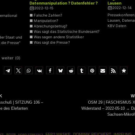
Datenmanipulation ? Datenfehler ?
Lausen
Abrechungsbetrug?
2022-12-14
2022-12-15
Pressekonferen
■ Falsche Zahlen?
ernational
Lausen, Datenan
■ Manipulation?
KBV Daten
■ Abrechungsbetrug?
■ Was sagt das Statistische Bundesamt?
■ Was sagen andere Statistiker
er Staat und
■ Was sagt die Presse?
 die Presse"
 weiter (
0
)
K
W
sschuß | SITZUNG 106 –
OSM 29 | FASCHISMUS XI
ie des Elefanten
Widerstand – 2022-05-10 → D
Sachsen-Mikrof
DOMINIK REICHERT
FFP2 MASKE
IMPFUNG
KS
B0108
NORD STREAM 2