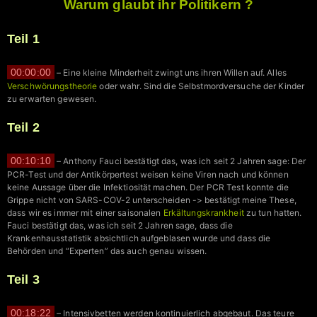
Warum glaubt ihr Politikern ?
Teil 1
00:00:00
– Eine kleine Minderheit zwingt uns ihren Willen auf. Alles
Verschwörungstheorie
oder wahr. Sind die Selbstmordversuche der Kinder
zu erwarten gewesen.
Teil 2
00:10:10
– Anthony Fauci bestätigt das, was ich seit 2 Jahren sage: Der
PCR-Test und der Antikörpertest weisen keine Viren nach und können
keine Aussage über die Infektiosität machen. Der PCR Test konnte die
Grippe nicht von SARS-COV-2 unterscheiden -> bestätigt meine These,
dass wir es immer mit einer saisonalen
Erkältungskrankheit
zu tun hatten.
Fauci bestätigt das, was ich seit 2 Jahren sage, dass die
Krankenhausstatistik absichtlich aufgeblasen wurde und dass die
Behörden und “Experten” das auch genau wissen.
Teil 3
00:18:22
– Intensivbetten werden kontinuierlich abgebaut. Das teure