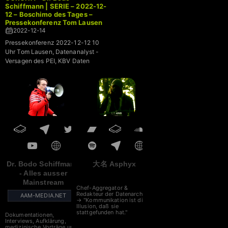
Schiffmann | SERIE – 2022-12-
12 – Boschimo des Tages –
Pressekonferenz Tom Lausen
2022-12-14
Pressekonferenz 2022-12-12 10
Uhr Tom Lausen, Datenanalyst -
Versagen des PEI, KBV Daten
Dr. Bodo Schiffmann
大名 Asphyx
- Alles ausser
Mainstream
Chef-Aggregator &
Redakteur der Datenarche
AAM-MEDIA.NET
→ "Kommunikation ist die
Illusion, daß sie
stattgefunden hat."
Dokumentationen,
Interviews, Aufklärung,
medizinische Vorträge und