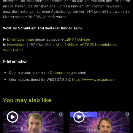
milderen Strafmaß rechnen können. Zeit für alle Journalisten und Polizisten
uns zu helfen, die Wahrheit ans Licht zu bringen. Wir können beweisen,
dass die Impfungen zu einer Abtreibungsrate von 91% geführt hat, wenn die
Mutter vor der 20 SSW geimpft wurde.
Wollt Ihr Schuld am Tod weiterer Kinder sein?
►
Direktdownload
dieser Episode →
LBRY | Odysee
►
Newsletter
| LBRY Kanäle →
MILLENNIUM ARTS 種 Nachrichten
+
WESTGÅRD
►
Information
Quelle wurde in unserer
Datenarche
gesichert
Informationsdienst für WESTGÅRD @
https://www.westgard.de
You may also like