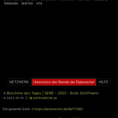
TANSANIA
VERITAS
VITA
NETZWERK
Unterstütze den Betrieb der Datenarche!
HILFE
→
Boschimo des Tages | SERIE – 2022 - Bodo Schiffmann
♧
→
2022-01-14
種 DATENARCHE.de
Die gesamte Serie →
https://datenarche.de/db/11590/