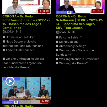
1:03:19
1:03:37
CORONA – Dr. Bodo
CORONA – Dr. Bodo
Schiffmann | SERIE – 2022-12-
Schiffmann | SERIE – 2022-12-
15 – Boschimo des Tages –
14 – Boschimo des Tages –
Compliance
KBV, Tom Lausen –
Datenmanipulation ?
2022-12-15
2022-12-15
Datenfehler ?
■ Hinweise an Politiker
■ Falsche Zahlen?
Abrechungsbetrug?
■ Neue Datenvergleiche
■ Manipulation?
international und Deutschland
■ Abrechungsbetrug?
■ Andere Datenquellen
■ Was sagt das Statistische
Bundesamt?
■ Welche Umfragen macht der
■ Was sagen andere Statistiker
Staat und welche Ergebnisse
■ Was sagt die Presse?
berichtet die Presse"
47:09
CORONA – Dr. Bodo