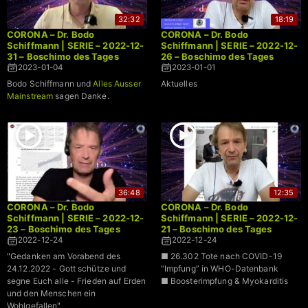
32:32
18:19
CORONA – Dr. Bodo
CORONA – Dr. Bodo
Schiffmann | SERIE – 2022-12-
Schiffmann | SERIE – 2022-12-
31 – Boschimo des Tages
26 – Boschimo des Tages
2023-01-04
2023-01-01
Bodo Schiffmann und
Alles Ausser
Aktuelles
Mainstream
sagen Danke.
36:48
12:35
CORONA – Dr. Bodo
CORONA – Dr. Bodo
Schiffmann | SERIE – 2022-12-
Schiffmann | SERIE – 2022-12-
23 – Boschimo des Tages
21 – Boschimo des Tages
2022-12-24
2022-12-24
"Gedanken am Vorabend des
■ 26.302 Tote nach COVID-19
24.12.2022 - Gott schütze und
“Impfung” in WHO-Datenbank
segne Euch alle - Frieden auf Erden
■ Boosterimpfung & Myokarditis
und den Menschen ein
Wohlgefallen"