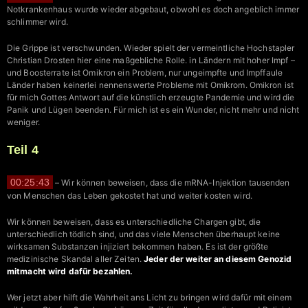
Notkrankenhaus wurde wieder abgebaut, obwohl es doch angeblich immer
schlimmer wird.
Die Grippe ist verschwunden. Wieder spielt der vermeintliche Hochstapler
Christian Drosten hier eine maßgebliche Rolle. in Ländern mit hoher Impf –
und Boosterrate ist Omikron ein Problem, nur ungeimpfte und Impffaule
Länder haben keinerlei nennenswerte Probleme mit Omikrom. Omikron ist
für mich Gottes Antwort auf die künstlich erzeugte Pandemie und wird die
Panik und Lügen beenden. Für mich ist es ein Wunder, nicht mehr und nicht
weniger.
Teil 4
00:25:43
– Wir können beweisen, dass die mRNA-Injektion tausenden
von Menschen das Leben gekostet hat und weiter kosten wird.
Wir können beweisen, dass es unterschiedliche Chargen gibt, die
unterschiedlich tödlich sind, und das viele Menschen überhaupt keine
wirksamen Substanzen injiziert bekommen haben. Es ist der größte
medizinische Skandal aller Zeiten.
Jeder der weiter an diesem Genozid
mitmacht wird dafür bezahlen.
Wer jetzt aber hilft die Wahrheit ans Licht zu bringen wird dafür mit einem