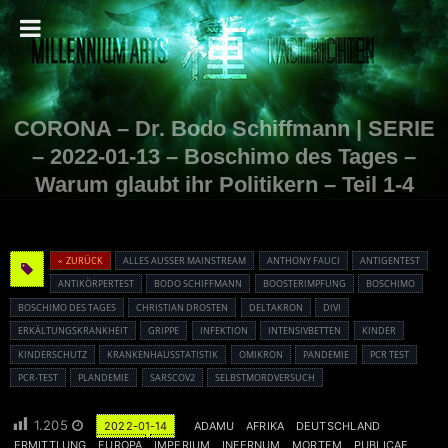
CORONA – Dr. Bodo Schiffmann | SERIE
– 2022-01-13 – Boschimo des Tages –
Warum glaubt ihr Politikern – Teil 1-4
« ZURÜCK
ALLES AUSSER MAINSTREAM
ANTHONY FAUCI
ANTIGENTEST
ANTIKÖRPERTEST
BODO SCHIFFMANN
BOOSTERIMPFUNG
BOSCHIMO
BOSCHIMO DES TAGES
CHRISTIAN DROSTEN
DELTAKRON
DIVI
ERKÄLTUNGSKRANKHEIT
GRIPPE
INFEKTION
INTENSIVBETTEN
KINDER
KINDERSCHUTZ
KRANKENHAUSSTATISTIK
OMIKRON
PANDEMIE
PCR TEST
PCR-TEST
PLANDEMIE
SARSCOV2
SELBSTMORDVERSUCH
1.205
2022-01-14
ADAMU
AFRIKA
DEUTSCHLAND
ERMITTLUNG
EUROPA
IMPERIUM
INFERNUM
MORTEM
PUBLICAE