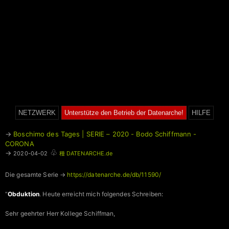
NETZWERK
Unterstütze den Betrieb der Datenarche!
HILFE
→
Boschimo des Tages | SERIE – 2020 - Bodo Schiffmann -
CORONA
♧
→
2020-04-02
種 DATENARCHE.de
Die gesamte Serie →
https://datenarche.de/db/11590/
“
Obduktion
. Heute erreicht mich folgendes Schreiben:
Sehr geehrter Herr Kollege Schiffman,