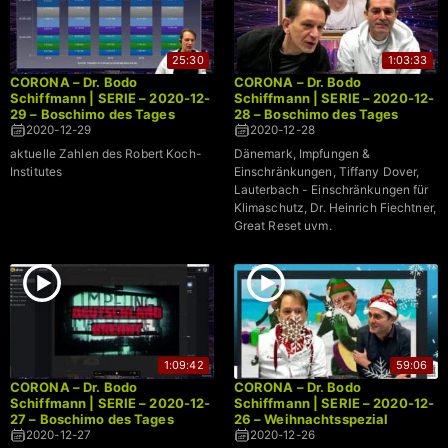
25:30
1:03:33
CORONA – Dr. Bodo
CORONA – Dr. Bodo
Schiffmann | SERIE – 2020-12-
Schiffmann | SERIE – 2020-12-
29 – Boschimo des Tages
28 – Boschimo des Tages
2020-12-29
2020-12-28
aktuelle Zahlen des Robert Koch-
Dänemark, Impfungen &
Institutes
Einschränkungen, Tiffany Dover,
Lauterbach - Einschränkungen für
Klimaschutz, Dr. Heinrich Fiechtner,
Great Reset uvm.
1:09:42
59:06
CORONA – Dr. Bodo
CORONA – Dr. Bodo
Schiffmann | SERIE – 2020-12-
Schiffmann | SERIE – 2020-12-
27 – Boschimo des Tages
26 – Weihnachtsspezial
2020-12-27
2020-12-26