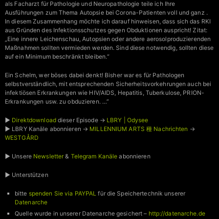
als Facharzt für Pathologie und Neuropathologie teile ich Ihre
Ausführungen zum Thema Autopsie bei Corona-Patienten voll und ganz .
In diesem Zusammenhang möchte ich darauf hinweisen, dass sich das RKI
aus Gründen des Infektionsschutzes gegen Obduktionen auspricht! Zitat:
„Eine innere Leichenschau, Autopsien oder andere aerosolproduzierenden
Maßnahmen sollten vermieden werden. Sind diese notwendig, sollten diese
auf ein Minimum beschränkt bleiben.“
Ein Schelm, wer böses dabei denkt! Bisher war es für Pathologen
selbstverständlich, mit entsprechenden Sicherheitsvorkehrungen auch bei
infektiösen Erkrankungen wie HIV/AIDS, Hepatitis, Tuberkulose, PRION-
Erkrankungen usw. zu obduzieren. …”
►
Direktdownload
dieser Episode →
LBRY | Odysee
► LBRY Kanäle abonnieren →
MILLENNIUM ARTS 種 Nachrichten
→
WESTGÅRD
► Unsere
Newsletter
&
Telegram Kanäle
abonnieren
► Unterstützen
bitte
spenden Sie via PAYPAL
für die Speichertechnik unserer
Datenarche
Quelle wurde in unserer Datenarche gesichert –
http://datenarche.de