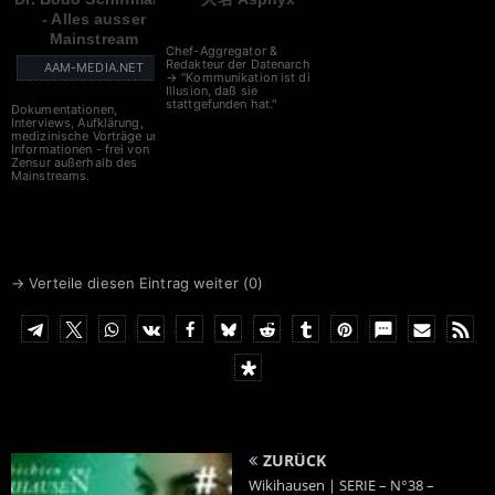
- Alles ausser
Mainstream
Chef-Aggregator &
Redakteur der Datenarche
AAM-MEDIA.NET
→ "Kommunikation ist die
Illusion, daß sie
stattgefunden hat."
Dokumentationen,
Interviews, Aufklärung,
medizinische Vorträge und
Informationen - frei von
Zensur außerhalb des
Mainstreams.
→ Verteile diesen Eintrag weiter (
0
)
ZURÜCK
Wikihausen | SERIE – N°38 –