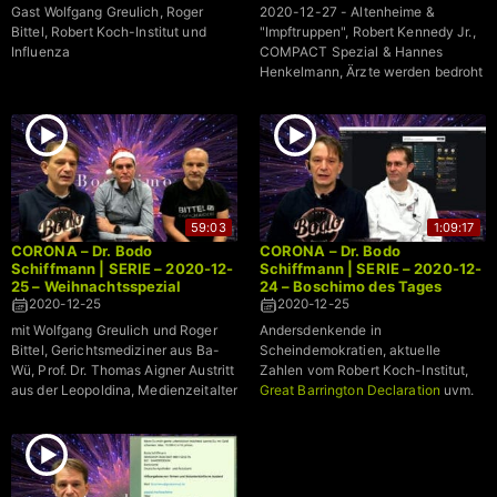
Gast Wolfgang Greulich, Roger
2020-12-27 - Altenheime &
Bittel, Robert Koch-Institut und
"Impftruppen", Robert Kennedy Jr.,
Influenza
COMPACT Spezial & Hannes
Henkelmann, Ärzte werden bedroht
59:03
1:09:17
CORONA – Dr. Bodo
CORONA – Dr. Bodo
Schiffmann | SERIE – 2020-12-
Schiffmann | SERIE – 2020-12-
25 – Weihnachtsspezial
24 – Boschimo des Tages
2020-12-25
2020-12-25
mit Wolfgang Greulich und Roger
Andersdenkende in
Bittel, Gerichtsmediziner aus Ba-
Scheindemokratien, aktuelle
Wü, Prof. Dr. Thomas Aigner Austritt
Zahlen vom Robert Koch-Institut,
aus der Leopoldina, Medienzeitalter
Great Barrington Declaration
uvm.