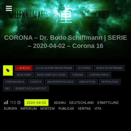
CORONA – Dr. Bodo Schiffmann | SERIE
– 2020-04-02 – Corona 16
« ZURÜCK
ALLES AUSSER MAINSTREAM
AUTOPSIE
BODO SCHIFFMANN
BOSCHIMO
BOSCHIMO DES TAGES
CORONA
CORONA VIRUS
CORONAVIRUS
COVID19
NEUROPATHOLOGIE
OBDUKTION
PATHOLOGIE
RKI
ROBERT KOCH-INSTITUT
113
2020-04-02
ADAMU
DEUTSCHLAND
ERMITTLUNG
EUROPA
IMPERIUM
MORTEM
PUBLICAE
VERITAS
VITA