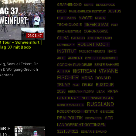
GRAPHENOXID
SERIE
BLACKROCK
B0108
JUSTUS
PAUL-EHRLICH INSTITUT
MWGFD
HOFFMANN
MRNA-
TIEFER STAAT
TECHNOLOGIE
POLY
CORONAKRISE
GRID ANLEITUNG
01:08:47
CHINA
CALMING
ANTHONY FAUCI
Tour – Schweinfurt |
ROBERT KOCH-
COMIRNATY
Tag 37 mit Bodo
INSTITUT
NATO
PROJECT VERITAS
AKTE
AMBIENT
PROJECT DARKKNIGHT
wig, Samuel Eckert, Dr.
CORONA-PLANDEMIE
BEATE BAHNER
n & Wolfgang Greulich
VIVIANE
種STREAM
AFRIKA
kentanz
FISCHER
MRNA
DONALD
TRUMP
BUSTOUR
FELIKS
NGO
2020
MRNA-
HERMANN PLOPPA
LEAK
GENTHERAPIE NEBENWIRKUNGEN
RUSSLAND
RAINER MAUSFELD
ROBERT-KOCH INSTITUT
GENOZID
REALPOLITIK
AFD
BIOWAFFEN
LANDGERICHT GÖTTINGEN
TER
3121534312
EDGAR SIEMUND
1-19 –