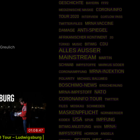
GESCHICHTE
BAYERN
FFP2
CORONA INFO
MEDIZINISCHE MASKE
TOUR 2020
INTERVIEW
DJATLOW PASS
MRNA VACCINE
TWITTER-FILES
ANTI-SPIEGEL
DAMAGE
AFRIKANISCHER KONTINENT
2G
CDU
BITWIG
TÜRKEI
MUSIC
Greulich
ALLES AUSSER
MAINSTREAM
MARTIN
SCHWAB
IMPFSTOFFE
MARKUS SÖDER
MRNA-INJEKTION
CORONAIMPFUNG
POLARITY
MICHAEL BALLWEG
BOSCHIMO-NEWS
ERSCHEINUNG
NATO
MRNA-IMPFSTOFF
CORONAINFO TOUR
TWITTER
FILES
MOSKAU
SCHWEDEN
MASKENPFLICHT
NÜRNBERGER
USA
IMPFUNG
KODEX
SPUK
MRNA-
BITWIG ANLEITUNG
WIEN
01:08:47
IMPFSTOFFE
HORROR
ANGELA
Tour – Ludwigsburg |