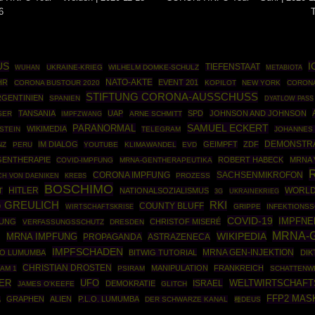
6
US
I
TIEFENSTAAT
UKRAINE-KRIEG
WILHELM DOMKE-SCHULZ
WUHAN
METABIOTA
NATO-AKTE
HR
EVENT 201
CORONA BUSTOUR 2020
KOPILOT
NEW YORK
CORON
STIFTUNG CORONA-AUSSCHUSS
RGENTINIEN
SPANIEN
DYATLOW PASS
TANSANIA
UAP
SPD
JOHNSON AND JOHNSON
SER
IMPFZWANG
ARNE SCHMITT
SAMUEL ECKERT
PARANORMAL
WIKIMEDIA
STEIN
TELEGRAM
JOHANNES
DEMONSTR
IM DIALOG
GEIMPFT
ZDF
NZ
PERU
YOUTUBE
KLIMAWANDEL
EVD
GENTHERAPIE
ROBERT HABECK
MRNA 
COVID-IMPFUNG
MRNA-GENTHERAPEUTIKA
SACHSENMIKROFON
CORONA IMPFUNG
PROZESS
CH VON DAENIKEN
KREBS
BOSCHIMO
HITLER
WORLD
T
NATIONALSOZIALISMUS
UKRAINEKRIEG
3G
 GREULICH
RKI
COUNTY BLUFF
WIRTSCHAFTSKRISE
GRIPPE
INFEKTIONS
COVID-19
IMPFN
FUNG
CHRISTOF MISERÉ
VERFASSUNGSSCHUTZ
DRESDEN
MRNA-
WIKIPEDIA
N
MRNA IMPFUNG
PROPAGANDA
ASTRAZENECA
IMPFSCHADEN
MRNA GEN-INJEKTION
NO LUMUMBA
BITWIG TUTORIAL
DIK
CHRISTIAN DROSTEN
MANIPULATION
FRANKREICH
AM 1
PSIRAM
SCHATTENW
UFO
ER
ISRAEL
WELTWIRTSCHAF
DEMOKRATIE
JAMES O'KEEFE
GLITCH
FFP2 MAS
GRAPHEN
ALIEN
P.L.O. LUMUMBA
DER SCHWARZE KANAL
種DEUS
A