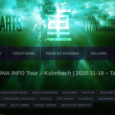
U
CREATURAE
DEUS EX MACHINA
SOLARIS
A INFO Tour – Kulmbach | 2020-11-18 – T
AUSSER MAINSTREAM
BODO SCHIFFMANN
BOSCHIMO
BUSTOUR
BUSTOUR 2
CORONA INFO TOUR 2020
COVID19
FFP2 MASKE
KULMBACH
MASKENPFL
TEST
RALF LUDWIG
SAMUEL ECKERT
WOLFGANG GREULICH