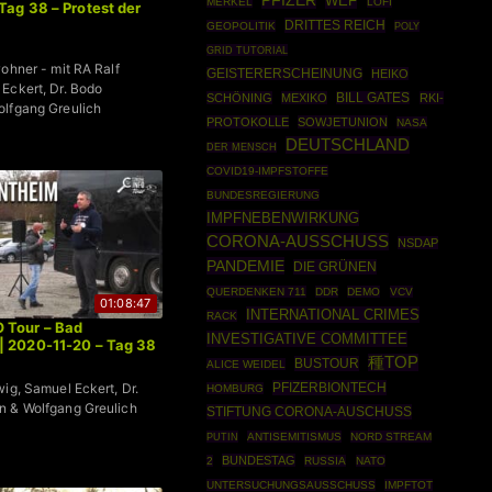
PFIZER
WEF
MERKEL
LOFI
Tag 38 – Protest der
DRITTES REICH
GEOPOLITIK
POLY
GRID TUTORIAL
wohner - mit RA Ralf
GEISTERERSCHEINUNG
HEIKO
Eckert, Dr. Bodo
SCHÖNING
MEXIKO
BILL GATES
RKI-
olfgang Greulich
PROTOKOLLE
SOWJETUNION
NASA
DEUTSCHLAND
DER MENSCH
COVID19-IMPFSTOFFE
BUNDESREGIERUNG
IMPFNEBENWIRKUNG
CORONA-AUSSCHUSS
NSDAP
PANDEMIE
DIE GRÜNEN
QUERDENKEN 711
DDR
DEMO
VCV
01:08:47
INTERNATIONAL CRIMES
RACK
Tour – Bad
INVESTIGATIVE COMMITTEE
| 2020-11-20 – Tag 38
種TOP
BUSTOUR
ALICE WEIDEL
wig, Samuel Eckert, Dr.
PFIZERBIONTECH
HOMBURG
n & Wolfgang Greulich
STIFTUNG CORONA-AUSCHUSS
PUTIN
ANTISEMITISMUS
NORD STREAM
BUNDESTAG
2
RUSSIA
NATO
UNTERSUCHUNGSAUSSCHUSS
IMPFTOT