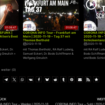
01:08:47
01:08:47
SFUNK |
CORONA INFO Tour – Frankfurt am
CORONA INFO 
Alien’s Best
Main | 2020-11-19 – Tag 37 mit
2020-11-19 – 
Thomas Berthold
Schickentanz
2020-11-19
2020-11-19
ckert, Dr.
mit Thomas Berthold , RA Ralf Ludwig,
mit RA Ralf Lud
 Greulich +
Samuel Eckert, Dr. Bodo Schiffmann &
Bodo Schiffman
Wolfgang Greulich
und Bodo Schic
 weiter (
0
)
ÜCK
WEI
 INFO Tour – Weiden | 2020-11-18
CORONA INFO Tour – Suhl | 2020-1