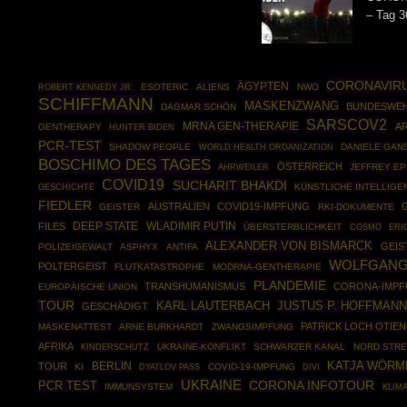
– Tag 3
CORONAVIR
ÄGYPTEN
ROBERT KENNEDY JR.
ESOTERIC
ALIENS
NWO
SCHIFFMANN
MASKENZWANG
BUNDESWE
DAGMAR SCHÖN
SARSCOV2
MRNA GEN-THERAPIE
A
GENTHERAPY
HUNTER BIDEN
PCR-TEST
SHADOW PEOPLE
WORLD HEALTH ORGANIZATION
DANIELE GAN
BOSCHIMO DES TAGES
ÖSTERREICH
AHRWEILER
JEFFREY EP
COVID19
SUCHARIT BHAKDI
GESCHICHTE
KÜNSTLICHE INTELLIGE
FIEDLER
AUSTRALIEN
COVID19-IMPFUNG
GEISTER
RKI-DOKUMENTE
DEEP STATE
WLADIMIR PUTIN
FILES
ÜBERSTERBLICHKEIT
COSMO
ERI
ALEXANDER VON BISMARCK
GEIS
POLIZEIGEWALT
ASPHYX
ANTIFA
WOLFGANG
POLTERGEIST
FLUTKATASTROPHE
MODRNA-GENTHERAPIE
PLANDEMIE
TRANSHUMANISMUS
CORONA-IMP
EUROPÄISCHE UNION
TOUR
JUSTUS P. HOFFMAN
KARL LAUTERBACH
GESCHÄDIGT
PATRICK LOCH OTIE
MASKENATTEST
ARNE BURKHARDT
ZWANGSIMPFUNG
AFRIKA
UKRAINE-KONFLIKT
SCHWARZER KANAL
NORD STRE
KINDERSCHUTZ
BERLIN
KATJA WÖRM
TOUR
KI
COVID-19-IMPFUNG
DYATLOV PASS
DIVI
UKRAINE
CORONA INFOTOUR
PCR TEST
IMMUNSYSTEM
KLIM