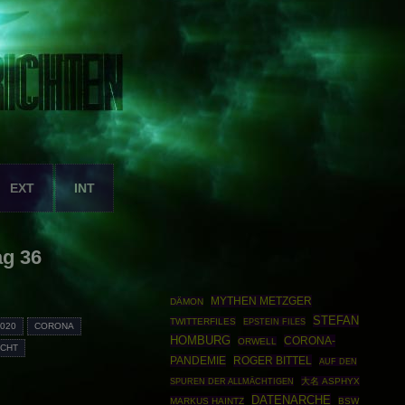
EXT
INT
ag 36
MYTHEN METZGER
DÄMON
STEFAN
TWITTERFILES
EPSTEIN FILES
020
CORONA
HOMBURG
CORONA-
ORWELL
ICHT
PANDEMIE
ROGER BITTEL
AUF DEN
大名 ASPHYX
SPUREN DER ALLMÄCHTIGEN
DATENARCHE
MARKUS HAINTZ
BSW