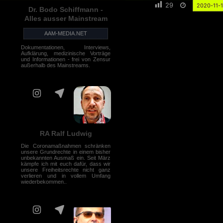
29
2020-11-
Dr. Bodo Schiffmann -
Alles ausser Mainstream
AAM-MEDIA.NET
Dokumentationen, Interviews,
Aufklärung, medizinische Vorträge
und Informationen - frei von Zensur
außerhalb des Mainstreams.
RA Ralf Ludwig
Die Coronamaßnahmen schränken
unsere Grundrechte in einem bisher
unbekannten Ausmaß ein. Seit März
kämpfe ich mit euch dafür, dass wir
unsere Freiheitsrechte nicht ganz
verlieren und in vollem Umfang
wiederbekommen..