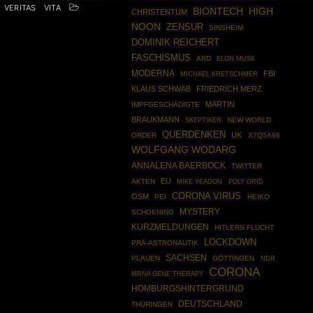
VERITAS
VITA
BIONTECH
HIGH
CHRISTENTUM
NOON
ZENSUR
SINSHEIM
DOMINIK REICHERT
FASCHISMUS
ARD
ELON MUSK
MODERNA
FBI
MICHAEL KRETSCHMER
KLAUS SCHWAB
FRIEDRICH MERZ
MARTIN
IMPFGESCHÄDIGTE
BRAUKMANN
SKEPTIKER
NEW WORLD
QUERDENKEN
UK
ORDER
X7Q5A96
WOLFGANG WODARG
ANNALENA BAERBOCK
TWITTER
EU
AKTEN
POLY GRID
MIKE YEADON
CORONA VIRUS
OSM
PEI
HEIKO
MYSTERY
SCHOENING
KURZMELDUNGEN
HITLERS FLUCHT
LOCKDOWN
PRÄ-ASTRONAUTIK
SACHSEN
PLAUEN
GÖTTINGEN
NDR
CORONA
MRNA GENE THERAPY
HOMBURGSHINTERGRUND
DEUTSCHLAND
THÜRINGEN