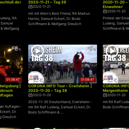
bschluß der
2020-11-21 – Tag 39
2020-11-20 – 
Einwohner
2020-11-21
2020-11-20
mit mit Alien's Best Friend, RA Markus
Ludwig, RA
Protest der Ein
Haintz, Samuel Eckert, Dr. Bodo
, Samuel
Ludwig, Samuel 
Schiffmann & Wolfgang Greulich
n & Wolfgang
Schiffmann & W
01:08:47
01:08:47
wigsburg |
CORONA INFO Tour – Crailsheim |
CORONA INFO 
Abbruch
2020-11-20 – Tag 38
Mergentheim 
uflagen
2020-11-20
2020-11-20
2020-11-20 Deutschland, Crailsheim -
mit RA Ralf Lud
er Auflagen -
mit RA Ralf Ludwig, Samuel Eckert, Dr.
Bodo Schiffman
ckert, Dr.
Bodo Schiffmann & ...
g Greulich