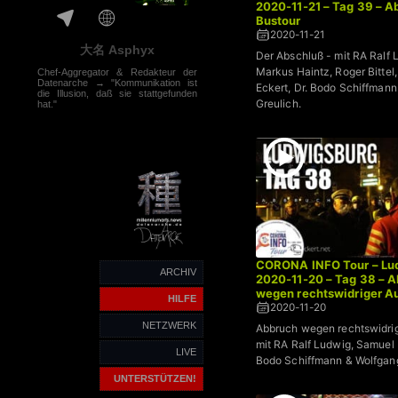
2020-11-21 – Tag 39 – A
Bustour
2020-11-21
大名 Asphyx
Der Abschluß - mit RA Ralf 
Markus Haintz, Roger Bittel
Chef-Aggregator & Redakteur der
Datenarche → "Kommunikation ist
Eckert, Dr. Bodo Schiffman
die Illusion, daß sie stattgefunden
Greulich.
hat."
CORONA INFO Tour – Lud
ARCHIV
2020-11-20 – Tag 38 – 
wegen rechtswidriger A
HILFE
2020-11-20
NETZWERK
Abbruch wegen rechtswidrig
mit RA Ralf Ludwig, Samuel E
LIVE
Bodo Schiffmann & Wolfgan
UNTERSTÜTZEN!