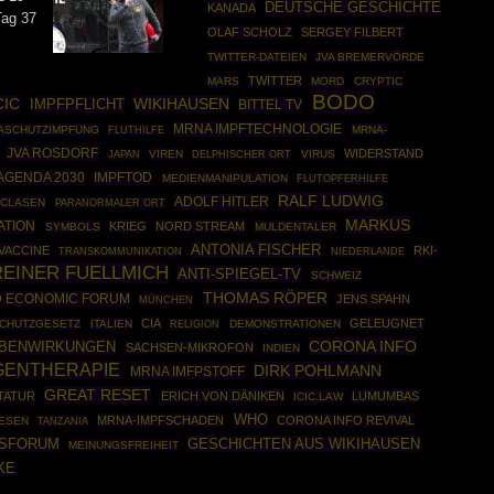
DEUTSCHE GESCHICHTE
KANADA
Tag 37
OLAF SCHOLZ
SERGEY FILBERT
TWITTER-DATEIEN
JVA BREMERVÖRDE
TWITTER
MARS
MORD
CRYPTIC
BODO
CIC
WIKIHAUSEN
IMPFPFLICHT
BITTEL TV
MRNA IMPFTECHNOLOGIE
ASCHUTZIMPFUNG
MRNA-
FLUTHILFE
JVA ROSDORF
WIDERSTAND
VIREN
VIRUS
JAPAN
DELPHISCHER ORT
AGENDA 2030
IMPFTOD
MEDIENMANIPULATION
FLUTOPFERHILFE
RALF LUDWIG
ADOLF HITLER
 CLASEN
PARANORMALER ORT
MARKUS
ATION
KRIEG
NORD STREAM
SYMBOLS
MULDENTALER
ANTONIA FISCHER
VACCINE
RKI-
TRANSKOMMUNIKATION
NIEDERLANDE
REINER FUELLMICH
ANTI-SPIEGEL-TV
SCHWEIZ
THOMAS RÖPER
 ECONOMIC FORUM
JENS SPAHN
MÜNCHEN
CIA
GELEUGNET
SCHUTZGESETZ
ITALIEN
DEMONSTRATIONEN
RELIGION
CORONA INFO
EBENWIRKUNGEN
SACHSEN-MIKROFON
INDIEN
GENTHERAPIE
DIRK POHLMANN
MRNA IMFPSTOFF
GREAT RESET
TATUR
ERICH VON DÄNIKEN
LUMUMBAS
ICIC.LAW
WHO
MRNA-IMPFSCHADEN
CORONA INFO REVIVAL
ESEN
TANZANIA
GESCHICHTEN AUS WIKIHAUSEN
TSFORUM
MEINUNGSFREIHEIT
KE