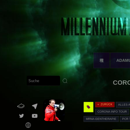
種
ADAM
CORON
« ZURÜCK
ALLES 
CORONA INFO TOUR
MRNA-GENTHERAPIE
PCR 