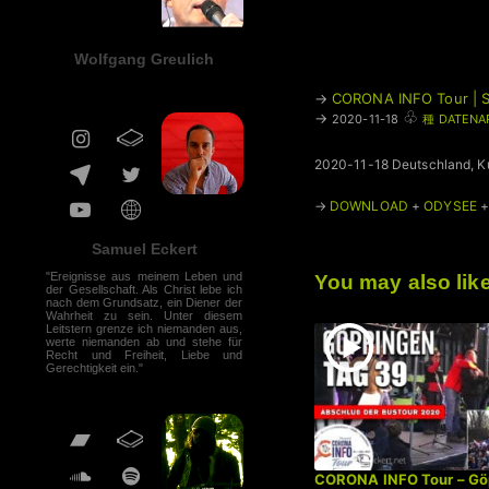
Wolfgang Greulich
→
CORONA INFO Tour | S
♧
→
2020-11-18
種 DATENA
2020-11-18 Deutschland, Ku
→
DOWNLOAD
+
ODYSEE
Samuel Eckert
"Ereignisse aus meinem Leben und
You may also lik
der Gesellschaft. Als Christ lebe ich
nach dem Grundsatz, ein Diener der
Wahrheit zu sein. Unter diesem
Leitstern grenze ich niemanden aus,
werte niemanden ab und stehe für
Recht und Freiheit, Liebe und
Gerechtigkeit ein."
CORONA INFO Tour – Gö