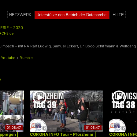
NETZWERK
Unterstütze den Betrieb der Datenarche!
HILFE
ERIE - 2020
RCHE.de
lmbach – mit RA Ralf Ludwig, Samuel Eckert, Dr. Bodo Schiffmann & Wolfgang 
+
Youtube
+
Rumble
e
01:08:47
01:08:47
ppingen |
CORONA INFO Tour – Pforzheim |
CORONA INFO 