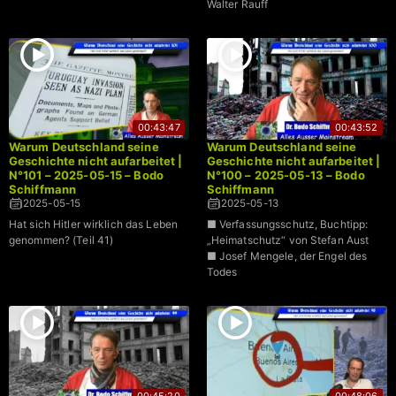
Walter Rauff
00:43:47
00:43:52
Warum Deutschland seine
Warum Deutschland seine
Geschichte nicht aufarbeitet |
Geschichte nicht aufarbeitet |
N°101 – 2025-05-15 – Bodo
N°100 – 2025-05-13 – Bodo
Schiffmann
Schiffmann
2025-05-15
2025-05-13
Hat sich Hitler wirklich das Leben
■ Verfassungsschutz, Buchtipp:
genommen? (Teil 41)
„Heimatschutz“ von Stefan Aust
■ Josef Mengele, der Engel des
Todes
00:45:20
00:48:06