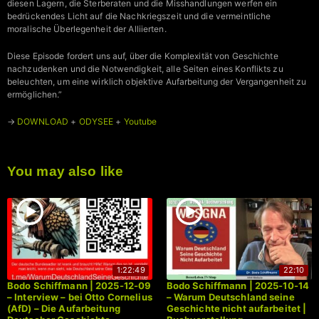
diesen Lagern, die Sterberaten und die Misshandlungen werfen ein
bedrückendes Licht auf die Nachkriegszeit und die vermeintliche
moralische Überlegenheit der Alliierten.
Diese Episode fordert uns auf, über die Komplexität von Geschichte
nachzudenken und die Notwendigkeit, alle Seiten eines Konflikts zu
beleuchten, um eine wirklich objektive Aufarbeitung der Vergangenheit zu
ermöglichen.”
→
DOWNLOAD
+
ODYSEE
+
Youtube
You may also like
1:22:49
22:10
Bodo Schiffmann | 2025-12-09
Bodo Schiffmann | 2025-10-14
– Interview – bei Otto Cornelius
– Warum Deutschland seine
(AfD) – Die Aufarbeitung
Geschichte nicht aufarbeitet |