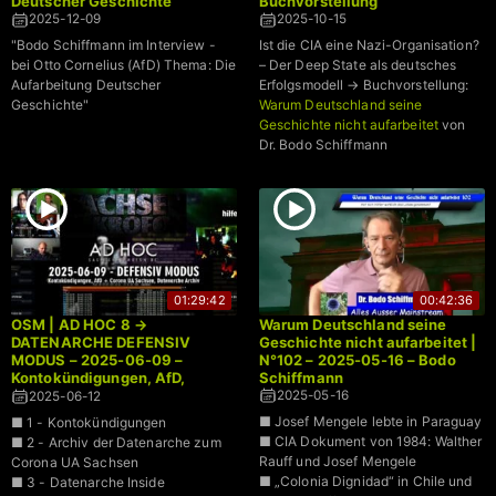
Deutscher Geschichte
Buchvorstellung
2025-12-09
2025-10-15
"Bodo Schiffmann im Interview -
Ist die CIA eine Nazi-Organisation?
bei Otto Cornelius (AfD) Thema: Die
– Der Deep State als deutsches
Aufarbeitung Deutscher
Erfolgsmodell → Buchvorstellung:
Geschichte"
Warum Deutschland seine
Geschichte nicht aufarbeitet
von
Dr. Bodo Schiffmann
01:29:42
00:42:36
OSM | AD HOC 8 →
Warum Deutschland seine
DATENARCHE DEFENSIV
Geschichte nicht aufarbeitet |
MODUS – 2025-06-09 –
N°102 – 2025-05-16 – Bodo
Kontokündigungen, AfD,
Schiffmann
Corona UA Sachsen
2025-05-16
2025-06-12
■ Josef Mengele lebte in Paraguay
■ 1 - Kontokündigungen
■ CIA Dokument von 1984: Walther
■ 2 - Archiv der Datenarche zum
Rauff und Josef Mengele
Corona UA Sachsen
■ „Colonia Dignidad“ in Chile und
■ 3 - Datenarche Inside