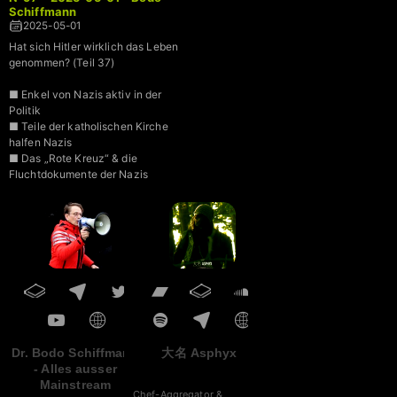
Schiffmann
2025-05-01
Hat sich Hitler wirklich das Leben
genommen? (Teil 37)
■ Enkel von Nazis aktiv in der
Politik
■ Teile der katholischen Kirche
halfen Nazis
■ Das „Rote Kreuz“ & die
Fluchtdokumente der Nazis
■ „Agenda 2030“ des WEF
■ NATO – Gemeinsam gegen
Russland
Dr. Bodo Schiffmann
大名 Asphyx
- Alles ausser
Mainstream
Chef-Aggregator &