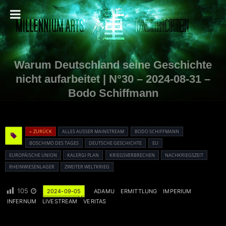
Warum Deutschland seine Geschichte
nicht aufarbeitet | N°30 – 2024-08-31 –
Bodo Schiffmann
« ZURÜCK
ALLES AUSSER MAINSTREAM
BODO SCHIFFMANN
BOSCHIMO DES TAGES
DEUTSCHE GESCHICHTE
EU
EUROPÄISCHE UNION
KALERGI PLAN
KRIEGSVERBRECHEN
NACHKRIEGSZEIT
RHEINWIESENLAGER
ZWEITER WELTKRIEG
105
2024-09-05
ADAMU
ERMITTLUNG
IMPERIUM
INFERNUM
LIVESTREAM
VERITAS