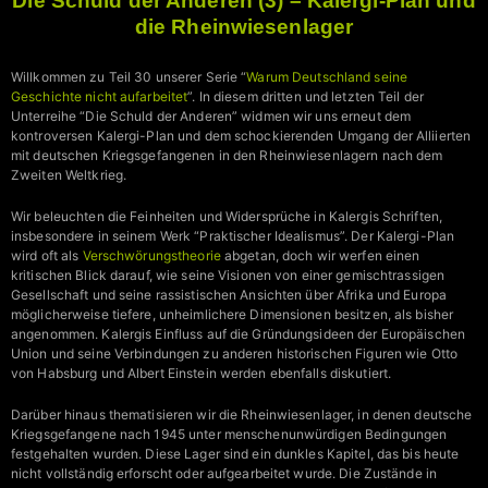
Die Schuld der Anderen (3) – Kalergi-Plan und
die Rheinwiesenlager
Willkommen zu Teil 30 unserer Serie “
Warum Deutschland seine
Geschichte nicht aufarbeitet
”. In diesem dritten und letzten Teil der
Unterreihe “Die Schuld der Anderen” widmen wir uns erneut dem
kontroversen Kalergi-Plan und dem schockierenden Umgang der Alliierten
mit deutschen Kriegsgefangenen in den Rheinwiesenlagern nach dem
Zweiten Weltkrieg.
Wir beleuchten die Feinheiten und Widersprüche in Kalergis Schriften,
insbesondere in seinem Werk “Praktischer Idealismus”. Der Kalergi-Plan
wird oft als
Verschwörungstheorie
abgetan, doch wir werfen einen
kritischen Blick darauf, wie seine Visionen von einer gemischtrassigen
Gesellschaft und seine rassistischen Ansichten über Afrika und Europa
möglicherweise tiefere, unheimlichere Dimensionen besitzen, als bisher
angenommen. Kalergis Einfluss auf die Gründungsideen der Europäischen
Union und seine Verbindungen zu anderen historischen Figuren wie Otto
von Habsburg und Albert Einstein werden ebenfalls diskutiert.
Darüber hinaus thematisieren wir die Rheinwiesenlager, in denen deutsche
Kriegsgefangene nach 1945 unter menschenunwürdigen Bedingungen
festgehalten wurden. Diese Lager sind ein dunkles Kapitel, das bis heute
nicht vollständig erforscht oder aufgearbeitet wurde. Die Zustände in