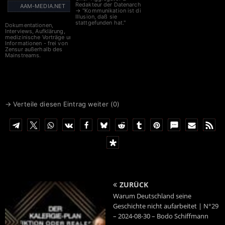
Redakteur der Datenarche
AAM-MEDIA.NET
→ "Kommunikation ist die
Illusion, daß sie
stattgefunden hat."
Dokumentationen,
Interviews, Aufklärung,
medizinische Vorträge und
Informationen - frei von
Zensur außerhalb des
Mainstreams.
→ Verteile diesen Eintrag weiter (
0
)
ZURÜCK
Warum Deutschland seine
Geschichte nicht aufarbeitet | N°29
– 2024-08-30 – Bodo Schiffmann