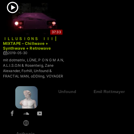
37:33
ＩＬＬＵＳＩＯＮＳ ＩＩＩ |
MIXTAPE – Chillwave +
Synthwave + Retrowave
2019-05-30
mit dotmatrix, LÜNE, P O N G M A N,
A.L.I.S.O.N & Rosentwig, Zane
Alexander, Forhill, Unfound &
FRACTAL MAN, oDDling, VOYAGER
Unfound
Emil Rottmayer
Asthenic