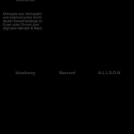
Mixtapes aus retrospektiver
und elektronischer Sicht in
akuter Kassettenlänge ohne
Eisen oder Chrom zum
digitalen Wenden & Replay.
blueberry
Narvent
A.L.I.S.O.N