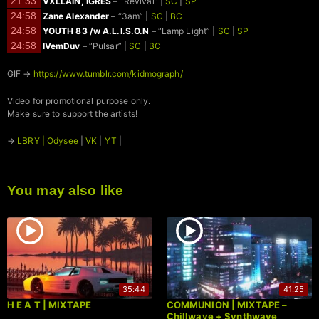
21:33
VXLLAIN, iGRES
– “Revival” |
SC
|
SP
24:58
Zane Alexander
– “3am” |
SC
|
BC
24:58
YOUTH 83 /w A.L.I.S.O.N
– “Lamp Light” |
SC
|
SP
24:58
IVemDuv
– “Pulsar” |
SC
|
BC
GIF →
https://www.tumblr.com/kidmograph/
Video for promotional purpose only.
Make sure to support the artists!
→
LBRY | Odysee
|
VK
|
YT
|
You may also like
35:44
41:25
H E A T | MIXTAPE
COMMUNION | MIXTAPE –
Chillwave + Synthwave