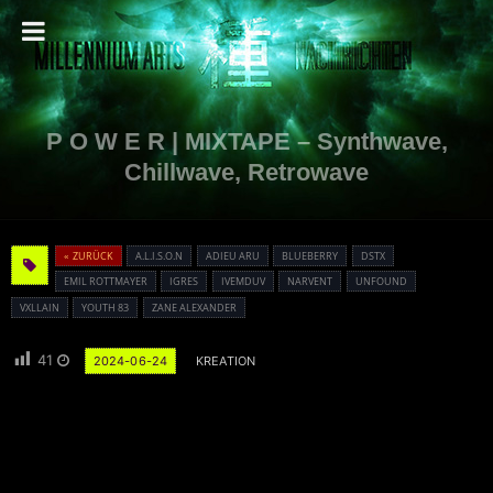
P O W E R | MIXTAPE – Synthwave,
Chillwave, Retrowave
« ZURÜCK
A.L.I.S.O.N
ADIEU ARU
BLUEBERRY
DSTX
EMIL ROTTMAYER
IGRES
IVEMDUV
NARVENT
UNFOUND
VXLLAIN
YOUTH 83
ZANE ALEXANDER
41
2024-06-24
KREATION