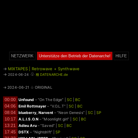
NETZWERK
Unterstütze den Betrieb der Datenarche!
HILFE
→
MIXTAPES | Retrowave + Synthwave
♧
→
2024-06-24
種 DATENARCHE.de
→ 2024-06-21 ♧ ORIGINAL
00:00
Unfound
– “On The Edge” |
SC
|
BC
04:06
Emil Rottmayer
– “V.O.L.T” |
SC
|
BC
08:04
blueberry, Narvent
– “Neon Genesis” |
SC
|
SP
10:17
A.L.I.S.O.N
– “Moonlight girl” |
SC
|
BC
13:21
Adieu Aru
– “Saved” |
SC
|
BC
17:45
DSTX
– “Nightdrift” |
SP