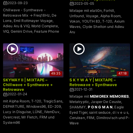
2023-09-23
2023-05-05
Chillwave - Synthwave -
Mixtape mit elati0n, Forhill,
Retrowave Mix → Freq18Hz, De
Unfound, Voyage, Alpha Room,
Lorra, Emil Rottmayer Voyage,
Vokon, YOUTH 83, T-120, Axium
Adieu Aru & VIQ, World Complete,
Waves, Clyde Shelton und Adieu
VIQ, Gemini Drive, Feature Phone
Aru
49:35
47:18
SKYWAY II | MIXTAPE –
S K Y W A Y | MIXTAPE –
Chillwave + Synthwave +
Retrowave + Synthwave
Retrowave
2021-12-31
2022-01-24
Mixtape mit
MEMOREX MEMORIES
,
mit Alpha Room, T-120, TragicSans,
Metatryptic, Jasper De Ceuste,
DEPARTURE, Windows96, ED-209,
SHAMMY,
P O N G M A N
, Eagle
Lucy in Disguise, LÜNE, IVemDuv,
Eyed Tiger, saint seduce, d i v e u s,
Overcrest, Mr Fletch, FRM und
Cerulean, FRM, Dimitrovisch und P-
System96
Wave