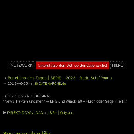
NETZWERK
Unterstütze den Betrieb der Datenarche!
HILFE
→
Boschimo des Tages | SERIE – 2023 - Bodo Schiffmann
♧
→
2023-06-25
種 DATENARCHE.de
→ 2023-06-24 ♧ ORIGINAL
“News, Fakten und mehr → LNG und Windkraft – Fluch oder Segen Teil 1”
►
DIREKT-DOWNLOAD
+
LBRY | Odysee
You may also like