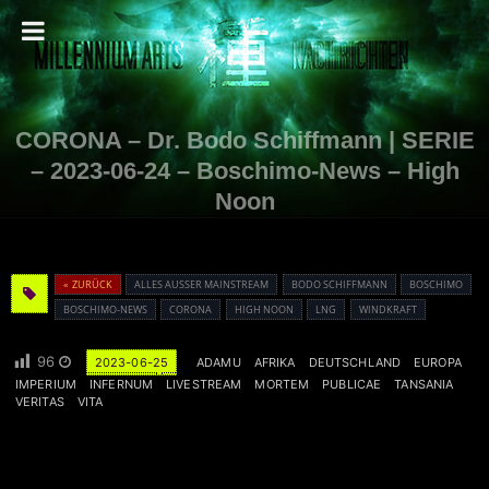
CORONA – Dr. Bodo Schiffmann | SERIE
– 2023-06-24 – Boschimo-News – High
Noon
« ZURÜCK
ALLES AUSSER MAINSTREAM
BODO SCHIFFMANN
BOSCHIMO
BOSCHIMO-NEWS
CORONA
HIGH NOON
LNG
WINDKRAFT
96
2023-06-25
ADAMU
AFRIKA
DEUTSCHLAND
EUROPA
IMPERIUM
INFERNUM
LIVESTREAM
MORTEM
PUBLICAE
TANSANIA
VERITAS
VITA