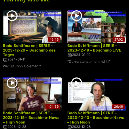
46:46
27:02
Bodo Schiffmann | SERIE –
Bodo Schiffmann | SERIE –
2023-12-29 – Boschimo des
2023-12-19 – Boschimo LIVE
Tages
2024-01-10
2024-01-11
"Du verstehst mich nicht!"
Wer ist John Coleman ?
1:04:59
26:46
Bodo Schiffmann | SERIE –
Bodo Schiffmann | SERIE –
2023-12-15 – Boschimo-News
2023-12-13 – Boschimo-News
– High Noon
– High Noon
2023-12-28
2023-12-28