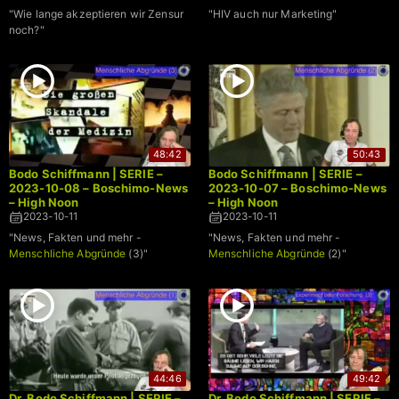
"Wie lange akzeptieren wir Zensur
"HIV auch nur Marketing"
noch?"
48:42
50:43
Bodo Schiffmann | SERIE –
Bodo Schiffmann | SERIE –
2023-10-08 – Boschimo-News
2023-10-07 – Boschimo-News
– High Noon
– High Noon
2023-10-11
2023-10-11
"News, Fakten und mehr -
"News, Fakten und mehr -
Menschliche Abgründe
(3)"
Menschliche Abgründe
(2)"
44:46
49:42
Dr. Bodo Schiffmann | SERIE –
Dr. Bodo Schiffmann | SERIE –