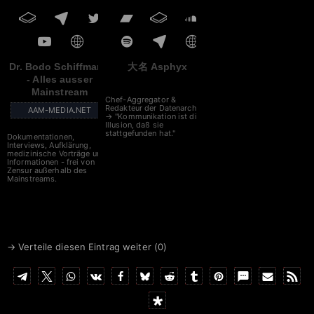
Dr. Bodo Schiffmann
大名 Asphyx
- Alles ausser
Mainstream
Chef-Aggregator &
Redakteur der Datenarche
AAM-MEDIA.NET
→ "Kommunikation ist die
Illusion, daß sie
stattgefunden hat."
Dokumentationen,
Interviews, Aufklärung,
medizinische Vorträge und
Informationen - frei von
Zensur außerhalb des
Mainstreams.
→ Verteile diesen Eintrag weiter (
0
)