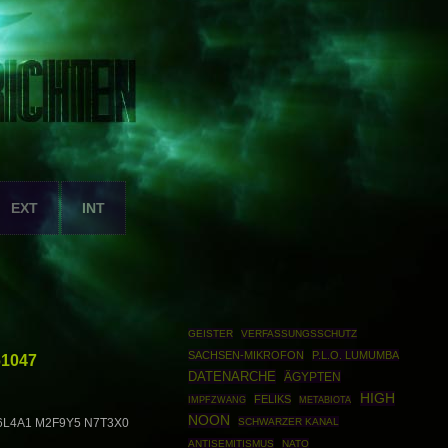
EXT
INT
GEISTER
VERFASSUNGSSCHUTZ
SACHSEN-MIKROFON
P.L.O. LUMUMBA
61047
DATENARCHE
ÄGYPTEN
HIGH
FELIKS
IMPFZWANG
METABIOTA
NOON
SCHWARZER KANAL
6L4A1 M2F9Y5 N7T3X0
ANTISEMITISMUS
NATO