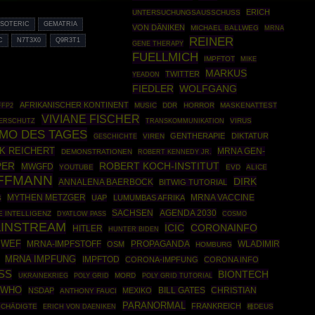
ERICH
UNTERSUCHUNGSAUSSCHUSS
SOTERIC
GEMATRIA
VON DÄNIKEN
MICHAEL BALLWEG
MRNA
REINER
C
N7T3X0
Q9R3T1
GENE THERAPY
FUELLMICH
IMPFTOT
MIKE
MARKUS
TWITTER
YEADON
FIEDLER
WOLFGANG
AFRIKANISCHER KONTINENT
FFP2
MUSIC
DDR
HORROR
MASKENATTEST
VIVIANE FISCHER
VIRUS
DERSCHUTZ
TRANSKOMMUNIKATION
MO DES TAGES
GENTHERAPIE
DIKTATUR
GESCHICHTE
VIREN
K REICHERT
MRNA GEN-
DEMONSTRATIONEN
ROBERT KENNEDY JR.
PER
ROBERT KOCH-INSTITUT
MWGFD
YOUTUBE
EVD
ALICE
FFMANN
DIRK
ANNALENA BAERBOCK
BITWIG TUTORIAL
MYTHEN METZGER
UAP
LUMUMBAS AFRIKA
MRNA VACCINE
S
SACHSEN
AGENDA 2030
 INTELLIGENZ
COSMO
DYATLOW PASS
AINSTREAM
ICIC
CORONAINFO
HITLER
HUNTER BIDEN
WEF
PROPAGANDA
WLADIMIR
MRNA-IMPFSTOFF
OSM
HOMBURG
MRNA IMPFUNG
IMPFTOD
CORONA-IMPFUNG
CORONA INFO
SS
BIONTECH
UKRAINEKRIEG
POLY GRID
MORD
POLY GRID TUTORIAL
WHO
CHRISTIAN
NSDAP
MEXIKO
BILL GATES
ANTHONY FAUCI
PARANORMAL
FRANKREICH
SCHÄDIGTE
種DEUS
ERICH VON DAENIKEN