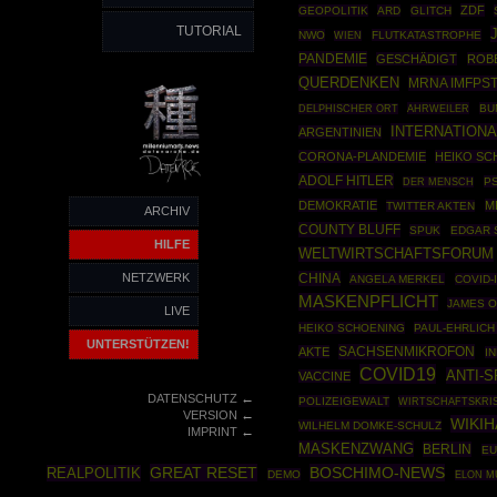
ZDF
GEOPOLITIK
ARD
GLITCH
TUTORIAL
NWO
FLUTKATASTROPHE
WIEN
PANDEMIE
GESCHÄDIGT
ROBE
QUERDENKEN
MRNA IMFPS
AHRWEILER
BU
DELPHISCHER ORT
INTERNATIONA
ARGENTINIEN
CORONA-PLANDEMIE
HEIKO SC
ADOLF HITLER
P
DER MENSCH
DEMOKRATIE
M
TWITTER AKTEN
ARCHIV
COUNTY BLUFF
SPUK
EDGAR 
HILFE
WELTWIRTSCHAFTSFORUM
NETZWERK
CHINA
ANGELA MERKEL
COVID-
MASKENPFLICHT
JAMES O
LIVE
HEIKO SCHOENING
PAUL-EHRLICH
UNTERSTÜTZEN!
SACHSENMIKROFON
AKTE
I
COVID19
ANTI-S
VACCINE
←
DATENSCHUTZ
POLIZEIGEWALT
WIRTSCHAFTSKRI
←
VERSION
WIKI
WILHELM DOMKE-SCHULZ
←
IMPRINT
MASKENZWANG
BERLIN
EU
GREAT RESET
BOSCHIMO-NEWS
REALPOLITIK
DEMO
ELON M