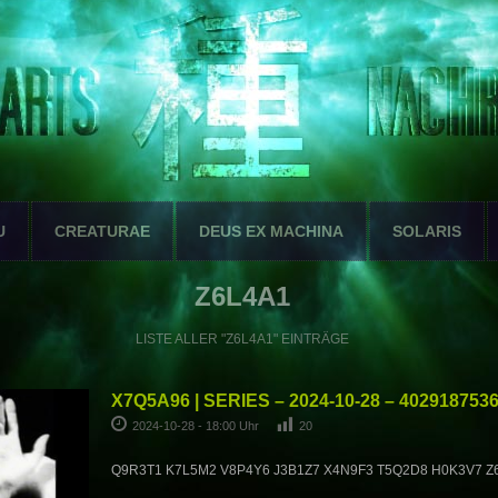
U
CREATURAE
DEUS EX MACHINA
SOLARIS
Z6L4A1
LISTE ALLER "Z6L4A1" EINTRÄGE
X7Q5A96 | SERIES – 2024-10-28 – 402918753
2024-10-28 - 18:00 Uhr
20
Q9R3T1 K7L5M2 V8P4Y6 J3B1Z7 X4N9F3 T5Q2D8 H0K3V7 Z