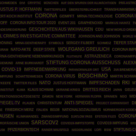
SCHWEDEN
CRYPTIC
MÜNCHEN
PRÄ-ASTR
DIVI
AUF DEN SPUREN DER ALLMÄCHTIGEN
JUSTUS P. HOFFMANN
TRANSHUMANISMU
TWITTERFILES
ÜBERSTERBLICHKEIT
CORONA
CORONA 
RT-KOCH INSTITUT
GEIMPFT
MRNA-TECHNOLOGIE
TOFF
CORONA INFO TOUR 2020
EVENT 201
GRAPHENOXID
MARKUS HAINTZ
T
GESCHICHTEN AUS WIKIHAUSEN
CDU
NDESREGIERUNG
NEW WORLD ORDE
L CRIMES INVESTIGATIVE COMMITTEE
JOHNSON AND JOHNSON
WORLD H
TIEFER STA
HÖNING
SERGEY FILBERT
MRNA-GENTHERAPY
SYMBOLS
SCHWEIZ
WOLFGANG GREULICH
NATO-AKTE
DEEP STATE
CORONA IMP
SIRAM
ASTRAZENECA
RNA-GENTHERAPIE NEBENWIRKUNGEN
CORONAIMPF
FLUTHILFE
STIFTUNG CORONA-AUSSCHUSS
ALEXA
SIEMUND
ARNE BURKHARDT
USA
COVID-19
IMPFNEBENWIRKUNG
JVA BREMERV
PARANORMALER ORT
BOSCHIMO
CORONA VIRUS
MARTIN SCHW
IMPFUNG
SCHATTENWESEN
NATO
IMPFSCHADEN
RKI
JUSTUS HOFFMANN
M
'KEEFE
TWITTER FILES
DRITTES REICH
KLAUS SCHWAB
GELE
 INSTITUT
UKRAINE-KRIEG
KLIMA
JAPAN
WID
NFEKTIONSSCHUTZGESETZ
DÄMON
NEW YORK
HERMANN PLOPPA
SPANIEN
NGO
PIEGEL-TV
ANTI-SPIEGEL
D
CHRISTENTUM
PLAUEN
PROJECT DARKKNIGHT
FRIEDRICH MERZ
B0108
NATIONALSOZIALISMUS
SE
ITALIEN
NÜRNBERGER KODE
HAUSEN
CORONA
KLIMAWANDEL
ZWANGSIMPFUNG
EPSTEIN FILES
DJATLOW PASS
SARSCOV2
COVID19-IMPFUNG
ROPÄISCHE UNION
COVID19-IMPFSTOFFE
KR
PFIZERBIONTECH
STIFTUNG 
RAINER MAUSFELD
LOFI
BSW
USK
NIEDERLANDE