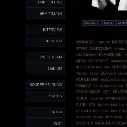
EMPFEHLUNG
ERMITTLUNG
SYMBOLS
T5Q2D8
V8P4Y
INTERVIEW
KREATION
WODARG
IMPFPF
KOPILOT
BITWIG
BUNDESWEHR
ORWELL
PLANDEMIE
ÖSTERREICH
T
LIVESTREAM
MRNA-IMPFSTOFFE
MARKUS S
ANTONIA
INJEKTION
ICIC.LAW
MEDIUM
ZENSUR
WEIDEL
SERIE
MEDI
POHLMANN
MEDIZINISCHE M
SONDERMELDUNG
DAMAGE
UK
NORD STREAM
RUSS
UFO
FASCHISMUS
STATUS
TOUR
PATRICK LOC
CALMING
PUTIN
SPD
JEFFREY EPSTEIN
REVIVAL TOUR
BEATE BA
LEAK
TERMIN
BUSTOUR
SKEPTIKER
WUHAN
DROSTEN
KARL LAUTERBA
TEST