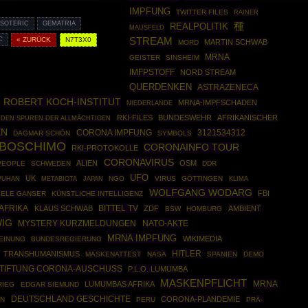
IMPFUNG
TWITTER FILES
RAINER
SOTERIC
GEMATRIA
種
REALPOLITIK
MAUSFELD
STREAM
C
« ZURÜCK
N7T3X0
MARTIN SCHWAB
MORD
MRNA
GEISTER
SINSHEIM
IMFPSTOFF
NORD STREAM
QUERDENKEN
ASTRAZENECA
ROBERT KOCH-INSTITUT
MRNA-IMPFSCHADEN
NIEDERLANDE
RKI-FILES
BUNDESWEHR
AFRIKANISCHER
 DEN SPUREN DER ALLMÄCHTIGEN
EN
3121534312
CORONA IMPFUNG
DAGMAR SCHÖN
SYMBOLS
BOSCHIMO
CORONAINFO TOUR
RKI-PROTOKOLLE
CORONAVIRUS
ALIEN
OSM
PEOPLE
SCHWEDEN
DDR
UFO
UK
NGO
VIRUS
GÖTTINGEN
UHAN
METABIOTA
JAPAN
KLIMA
WOLFGANG WODARG
FBI
IELE GANSER
KÜNSTLICHE INTELLIGENZ
AFRIKA
BITTEL TV
KLAUS SCHWAB
ZDF
AMBIENT
BSW
HOMBURG
WIG
NATO-AKTE
MYSTERY KURZMELDUNGEN
MRNA IMPFUNG
WIKIMEDIA
EINUNG
BUNDESREGIERUNG
HITLER
TRANSHUMANISMUS
MASKENATTEST
NASA
SPANIEN
DEMO
TIFTUNG CORONA-AUSCHUSS
P.L.O. LUMUMBA
MASKENPFLICHT
MRNA
LUMUMBAS AFRIKA
RIEG
EDGAR SIEMUND
DEUTSCHLAND GESCHICHTE
CORONA-PLANDEMIE
RN
PERU
PRÄ-