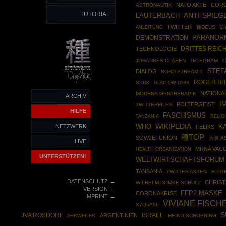
NATO AKTE
CORO
ASTRONAUTIK
TUTORIAL
ANTI-SPIEG
LAUTERBACH
TWITTER
CI
ANLEITUNG
種DEUS
PARANOR
DEMONSTRATION
DRITTES REIC
TECHNOLOGIE
JOHANNES CLASEN
TELEGRAM
C
STEF
DIALOG
NORD STREAM 1
ROGER BI
SPUK
DJATLOW PASS
NATIONA
MODRNA-GENTHERAPIE
ARCHIV
I
POLTERGEIST
TWITTERFILES
HILFE
FASCHISMUS
TANZANIA
RELIG
WIKIPEDIA
WHO
NETZWERK
K
FELIKS
種TOP
SOWJETUNION
大名 A
LIVE
MRNA VACC
HEALTH ORGANIZATION
UNTERSTÜTZEN!
WELTWIRTSCHAFTSFORUM
TANSANIA
TWITTER AKTEN
FLUT
←
DATENSCHUTZ
CHRIS
WILHELM DOMKE-SCHULZ
←
VERSION
FFP2 MASKE
CORONAKRISE
←
IMPRINT
VIVIANE FISCH
X7Q5A96
S
JVA ROSDORF
ISRAEL
ARGENTINIEN
AHRWEILER
HEIKO SCHOENING