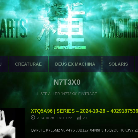
U
CREATURAE
DEUS EX MACHINA
SOLARIS
N7T3X0
LISTE ALLER "N7T3X0" EINTRÄGE
X7Q5A96 | SERIES – 2024-10-28 – 402918753
2024-10-28 - 18:00 Uhr
20
Q9R3T1 K7L5M2 V8P4Y6 J3B1Z7 X4N9F3 T5Q2D8 H0K3V7 Z