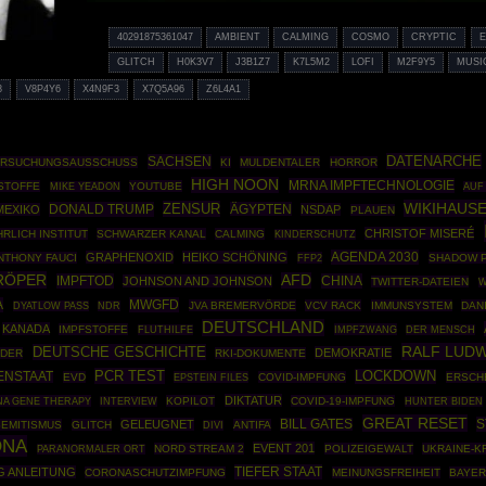
40291875361047
AMBIENT
CALMING
COSMO
CRYPTIC
E
GLITCH
H0K3V7
J3B1Z7
K7L5M2
LOFI
M2F9Y5
MUSI
8
V8P4Y6
X4N9F3
X7Q5A96
Z6L4A1
DATENARCHE
SACHSEN
ERSUCHUNGSAUSSCHUSS
KI
MULDENTALER
HORROR
HIGH NOON
MRNA IMPFTECHNOLOGIE
FSTOFFE
YOUTUBE
MIKE YEADON
AUF
WIKIHAUS
ZENSUR
DONALD TRUMP
ÄGYPTEN
MEXIKO
NSDAP
PLAUEN
CHRISTOF MISERÉ
RLICH INSTITUT
SCHWARZER KANAL
CALMING
KINDERSCHUTZ
AGENDA 2030
GRAPHENOXID
HEIKO SCHÖNING
NTHONY FAUCI
FFP2
SHADOW 
RÖPER
AFD
IMPFTOD
CHINA
JOHNSON AND JOHNSON
TWITTER-DATEIEN
W
A
MWGFD
JVA BREMERVÖRDE
VCV RACK
IMMUNSYSTEM
DAN
DYATLOW PASS
NDR
DEUTSCHLAND
KANADA
IMPFSTOFFE
IMPFZWANG
FLUTHILFE
DER MENSCH
RALF LUD
DEUTSCHE GESCHICHTE
DEMOKRATIE
RDER
RKI-DOKUMENTE
PCR TEST
LOCKDOWN
ENSTAAT
EVD
EPSTEIN FILES
COVID-IMPFUNG
ERSCH
DIKTATUR
A GENE THERAPY
KOPILOT
COVID-19-IMPFUNG
INTERVIEW
HUNTER BIDEN
GREAT RESET
S
GELEUGNET
BILL GATES
SEMITISMUS
GLITCH
ANTIFA
DIVI
ONA
EVENT 201
NORD STREAM 2
POLIZEIGEWALT
UKRAINE-K
PARANORMALER ORT
TIEFER STAAT
G ANLEITUNG
CORONASCHUTZIMPFUNG
MEINUNGSFREIHEIT
BAYE