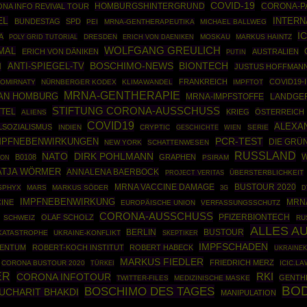
COVID-19
HOMBURGSHINTERGRUND
CORONA-P
NA INFO REVIVAL TOUR
EL
INTERN
BUNDESTAG
SPD
PEI
MRNA-GENTHERAPEUTIKA
MICHAEL BALLWEG
I
A
POLY GRID TUTORIAL
DRESDEN
MOSKAU
MARKUS HAINTZ
ERICH VON DAENIKEN
WOLFGANG GREULICH
MAL
ERICH VON DÄNIKEN
AUSTRALIEN
PUTIN
BOSCHIMO-NEWS
BIONTECH
ANTI-SPIEGEL-TV
H
JUSTUS HOFFMAN
FRANKREICH
COVID19-
OMIRNATY
NÜRNBERGER KODEX
KLIMAWANDEL
IMPFTOT
MRNA-GENTHERAPIE
AN HOMBURG
MRNA-IMPFSTOFFE
LANDGER
STIFTUNG CORONA-AUSSCHUSS
TTEL
KRIEG
ÖSTERREICH
ALIENS
COVID19
ALEXA
LSOZIALISMUS
INDIEN
CRYPTIC
GESCHICHTE
SERIE
WIEN
MPFNEBENWIRKUNGEN
PCR-TEST
DIE GRÜ
NEW YORK
SCHATTENWESEN
RUSSLAND
NATO
DIRK POHLMANN
B0108
GRAPHEN
PSIRAM
ION
ATJA WÖRMER
ANNALENA BAERBOCK
ÜBERSTERBLICHKEIT
PROJECT VERITAS
BUSTOUR 2020
MRNA VACCINE DAMAGE
SPHYX
MARS
MARKUS SÖDER
3G
D
IMPFNEBENWIRKUNG
MRNA
INE
EUROPÄISCHE UNION
VERFASSUNGSSCHUTZ
CORONA-AUSSCHUSS
PFIZERBIONTECH
OLAF SCHOLZ
SCHWEIZ
RU
ALLES A
BERLIN
BUSTOUR
KATASTROPHE
UKRAINE-KONFLIKT
SKEPTIKER
IMPFSCHADEN
TENTUM
ROBERT-KOCH INSTITUT
ROBERT HABECK
UKRAINEK
MARKUS FIEDLER
FRIEDRICH MERZ
CORONA BUSTOUR 2020
TÜRKEI
ICIC.LA
ER
CORONA INFOTOUR
RKI
GENTH
TWITTER-FILES
MEDIZINISCHE MASKE
BO
BOSCHIMO DES TAGES
UCHARIT BHAKDI
MANIPULATION