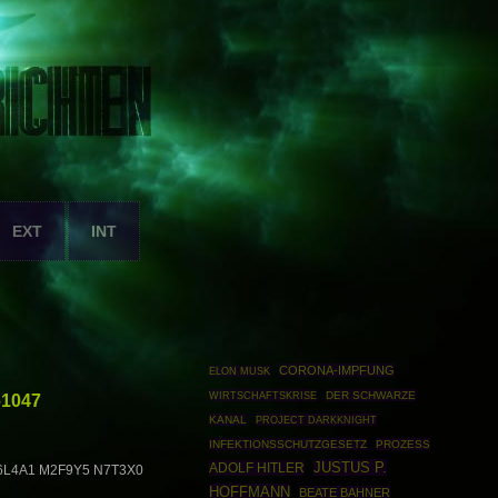
EXT
INT
CORONA-IMPFUNG
ELON MUSK
WIRTSCHAFTSKRISE
DER SCHWARZE
61047
KANAL
PROJECT DARKKNIGHT
INFEKTIONSSCHUTZGESETZ
PROZESS
JUSTUS P.
ADOLF HITLER
6L4A1 M2F9Y5 N7T3X0
HOFFMANN
BEATE BAHNER