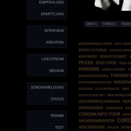
EMPFEHLUNG
ERMITTLUNG
Q9R3T1
SYMBOLS
T5Q2D
INTERVIEW
KREATION
MEDIENMANIPULATION
NATO UNT
BITWIG TUTORIAL
COVID19-IMP
KONTINENT
SERGEY FILBERT
LIVESTREAM
PFIZER
DEEP STATE
PAUL-EH
PANDEMIE
JAMES O'KEEFE
A
MEDIUM
THOMAS 
DEMONSTRATIONEN
MODERN
TRANSKOMMUNIKATION
SONDERMELDUNG
MÜNCHEN
NWO
FLUTOPFERHILFE
NEW WORLD O
DELPHISCHER ORT
STATUS
GEISTERERSCHEINUNG
TIEF
PROPAGANDA
THÜRINGEN
MRN
CORONA INFO TOUR
ANTI
TERMIN
COR
SACHSENMIKROFON
GEN-THERAPIE
TEST
BITWI
ITALIEN