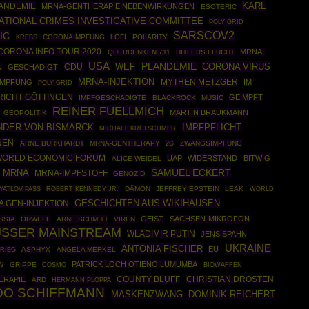
ANDEMIE
KARL
MRNA-GENTHERAPIE NEBENWIRKUNGEN
ESOTERIC
ATIONAL CRIMES INVESTIGATIVE COMMITTEE
POLY GRID
SARSCOV2
CIC
CORONAIMPFUNG
LOFI
POLARITY
KREBS
CORONA INFO TOUR 2020
MRNA-
QUERDENKEN 711
HITLERS FLUCHT
USA
PLANDEMIE
CORONA VIRUS
CDU
WEF
N
GESCHÄDIGT
MRNA-INJEKTION
MYTHEN METZGER
IMPFUNG
IM
POLY GRID
ICHT GÖTTINGEN
GEIMPFT
IMPFGESCHÄDIGTE
BLACKROCK
MUSIC
REINER FUELLMICH
MARTIN BRAUKMANN
GEOPOLITIK
NDER VON BISMARCK
IMPFPFLICHT
MICHAEL KRETSCHMER
NEN
ARNE BURKHARDT
MRNA-GENTHERAPY
ZWANGSIMPFUNG
2G
WORLD ECONOMIC FORUM
UAP
WIDERSTAND
BITWIG
ALICE WEIDEL
SAMUEL ECKERT
MRNA
MRNA-IMPFSTOFF
GENOZID
ROBERT KENNEDY JR.
DÄMON
JEFFREY EPSTEIN
LEAK
WORLD
YATLOV PASS
GESCHICHTEN AUS WIKIHAUSEN
 GEN-INJEKTION
GEIST
SACHSEN-MIKROFON
SSIA
ORWELL
ARNE SCHMITT
VIREN
USSER MAINSTREAM
WLADIMIR PUTIN
JENS SPAHN
UKRAINE
ANTONIA FISCHER
EU
RIEG
ASPHYX
ANGELA MERKEL
PATRICK LOCH OTIENO LUMUMBA
W
GRIPPE
COSMO
BIOWAFFEN
COUNTY BLUFF
CHRISTIAN DROSTEN
ERAPIE
ARD
HERMANN PLOPPA
DO SCHIFFMANN
MASKENZWANG
DOMINIK REICHERT