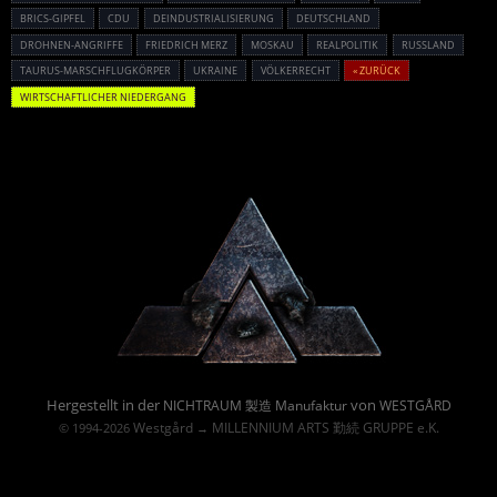
BRICS-GIPFEL
CDU
DEINDUSTRIALISIERUNG
DEUTSCHLAND
DROHNEN-ANGRIFFE
FRIEDRICH MERZ
MOSKAU
REALPOLITIK
RUSSLAND
TAURUS-MARSCHFLUGKÖRPER
UKRAINE
VÖLKERRECHT
« ZURÜCK
WIRTSCHAFTLICHER NIEDERGANG
Powered By :
Hergestellt in der
von
NICHTRAUM 製造 Manufaktur
WESTGÅRD
Westgård
MILLENNIUM ARTS 勤続 GRUPPE e.K.
© 1994-2026
→