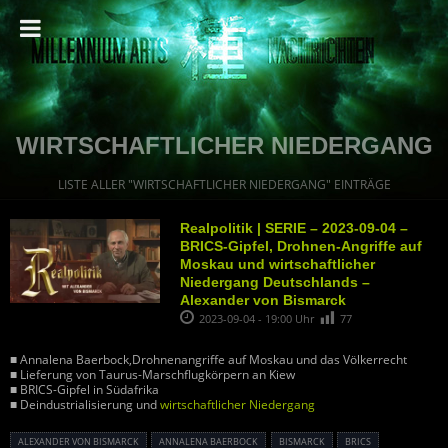
WIRTSCHAFTLICHER NIEDERGANG
LISTE ALLER "WIRTSCHAFTLICHER NIEDERGANG" EINTRÄGE
Realpolitik | SERIE – 2023-09-04 –
BRICS-Gipfel, Drohnen-Angriffe auf
Moskau und wirtschaftlicher
Niedergang Deutschlands –
Alexander von Bismarck
2023-09-04 - 19:00 Uhr
77
■ Annalena Baerbock,Drohnenangriffe auf Moskau und das Völkerrecht
■ Lieferung von Taurus-Marschflugkörpern an Kiew
■ BRICS-Gipfel in Südafrika
■ Deindustrialisierung und
wirtschaftlicher Niedergang
ALEXANDER VON BISMARCK
ANNALENA BAERBOCK
BISMARCK
BRICS