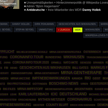
■ Unregelmäßigkeiten + Hinterzimmerpolitik @ Wikipedia-Love
■ Admin “Björn Hagemann”
■
Antideutsche
+ freie Mitarbeiter des WDR
Danny Hollek
EMANN
DANNY HOLLEK
DIRK POHLMANN
GESCHICHTEN AUS WIKIHAUSEN
MARKU
. SEYDEL
STEFAN SEYDEL
UMWELTSAU
« ZURÜCK
WDR
WIKIHAUSEN
WI
WIKIPEDIA-LOVES-T
FPFLICHT
ÖSTERREICH
WILHELM DOMKE-SCHULZ
MRNA-GENTHERAPEUTIKA
IMP
WIKIHAUSEN
CORONAINFO TOUR
PFUNG
BUNDESTAG
TRANSKOMMUNIKA
L
CORONA INFO TOUR 2020
NATO AKTE
K
ORWELL
GENOZID
SPANIEN
JAPAN
MARKUS F
GESCHICHTEN AUS WIKIHAUSEN
FBI
BILL GATES
ES
DEMO
MRNA-GENTHERAPIE
T
HERAPY
ZWANGSIMPFUNG
MRNA-GENTHERAPY
RKI
IMPFNEBENWIRKUNGEN
HADEN
MRNA VACCINE
KANADA
GEIST
BEA
BOSCHIMO-NEWS
RKI-PROTOKOLLE
GEISTERER
SETZ
GÖTTINGEN
VIREN
8
RKI-FILES
MRNA-IMPFSTOFF
ARGENTINIEN
MEDIENMANIPULATION
RAINER MA
ICIC
DEUTSCHLAND
KARL LAUTERBACH
SÖDER
LEAK
MICHAEL BALL
CORONAVIRUS
MYTHEN METZGER
MMUNSYSTEM
ERSCHEINUNG
SCHATTEN
MPFNEBENWIRKUNG
COUNTY BLUFF
DEMON
GEISTER
ERICH VON DAENIKEN