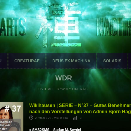
U
CREATURAE
DEUS EX MACHINA
SOLARIS
WDR
LISTE ALLER "WDR" EINTRÄGE
Wikihausen | SERIE – N°37 – Gutes Benehmen 
nach den Vorstellungen von Admin Björn H
2020-03-22 - 20:00 Uhr
56
■
SMS2SMS
–
Stefan M. Seydel