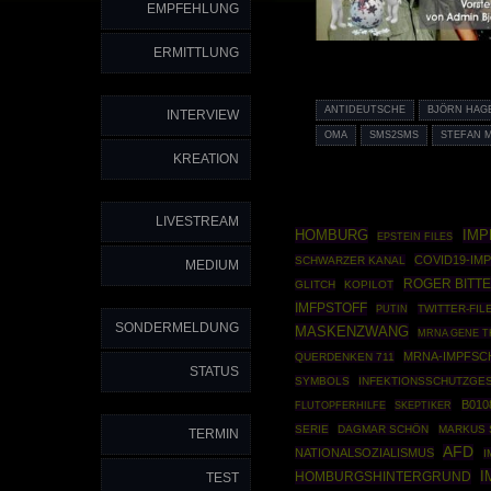
EMPFEHLUNG
ERMITTLUNG
ANTIDEUTSCHE
BJÖRN HAG
INTERVIEW
OMA
SMS2SMS
STEFAN M
KREATION
LIVESTREAM
HOMBURG
IMP
EPSTEIN FILES
COVID19-IM
SCHWARZER KANAL
MEDIUM
ROGER BITTE
GLITCH
KOPILOT
IMFPSTOFF
PUTIN
TWITTER-FIL
SONDERMELDUNG
MASKENZWANG
MRNA GENE T
MRNA-IMPFSC
QUERDENKEN 711
STATUS
SYMBOLS
INFEKTIONSSCHUTZGE
B010
SKEPTIKER
FLUTOPFERHILFE
SERIE
DAGMAR SCHÖN
MARKUS 
TERMIN
AFD
NATIONALSOZIALISMUS
I
I
HOMBURGSHINTERGRUND
TEST