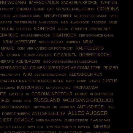
NG WODARG
IMPFSCHADEN
SACHSENMIKROFON
EVENT 201
CORONA
DONALD TRUMP
MRNA GEN-INJEKTION
UAP
ERSCHUTZ
SERGEY FILBERT
PSTEIN
WIRTSCHAFTSKRISE
MEDIZINISCHE MASKE
PAUL-
GRIPPE
TWITTER FILES
NGO
BLACKROCK
PROZESS
ARNE
MIKE YEADON
BIONTECH
STENTUM
GRAPHEN
DEMOKRATIE
POLARITY
WUHAN
ENARCHE
HIGH NOON
JVA BREMERVÖRDE
DER SCHWARZE KANAL
MRNA-IMPFSTOFFE
MRNA
AMBIENT
N
NORD STREAM 1
RALF LUDWIG
MWGFD
OSM
AFRIKANISCHER KONTINENT
IA
ROBERT KOCH-
DIE GRÜNEN
DRESDEN
UKRAINE-KONFLIKT
AGENDA 2030
HERAPIE
NATO UNTERSUCHUNGSAUSSCHUSS
INTERNATIONAL CRIMES INVESTIGATIVE COMMITTEE
PFIZER
WHO
ALEXANDER VON
ÜBERSTERBLICHKEIT
PHISCHER ORT
JUSTUS
RNA-GENTHERAPIE NEBENWIRKUNGEN
BITWIG
MARS
MORD
BUSTOUR 2020
PROPAGANDA
ELEGRAM
NORD STREAM 2
CORONA INFOTOUR
HTE
TWITTER
MEXIKO
BUNDESWEHR
2G
RUSSLAND
WOLFGANG GREULICH
VIRUS
MUSIC
BSW
ANTI-SPIEGEL
RANSHUMANISMUS
UK
IMPFZWANG
HOMBURG
RKI-
ALLES AUSSER
ANTI-SPIEGEL-TV
ROBERT HABECK
COVID-19
ICHERT
HERMANN PLOPPA
JAMES O'KEEFE
DYATLOV PASS
IMPFUNG
NWO
DEMONSTRATIONEN
BAYERN
AEL KRETSCHMER
DIVI