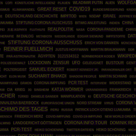
WOLFGA
WLADIMIR PUTIN
ALIEN
EN
LOFI
KÜNSTLICHE INTELLIGENZ
PLAUEN
COVID19
GREAT RESET
TISMUS
KLIMAWANDEL
BUNDESREGIERUNG
KIND
DEUTSCHLAND GESCHICHTE
IMPFTOD
ISRAEL
NSDAP
BE
JEFFREY E
WIEN
STIFTUNG CORONA-AUSCHUSS
CHINA
 LUMUMBA
BITWIG ANLEITUNG
INDIEN
REALPOLITIK
CORONA-PANDEMIE
CHRI
PEI
大名 ASPHYX
NASA
FLUTHILFE
DAT
IM DIALOG
HERAPIE
EDGAR SIEMUND
IMPFSTOFFE
METABIOTA
NIEDERLANDE
STIFTUNG CORONA-AUSSCHUSS
ERICH VON DÄNIKEN
PHE
MÜNCHE
REINER FUELLMICH
JUSTUS HOFFMANN
MARTIN BRAUKMANN
Y
DDR
WIKIPED
TE
ÄGYPTEN
3121534312
PRÄ-ASTRONAUTIK
NÜRNBERGER KODEX
ZENSUR
UFO
LOCKDOWN
BUSTOUR
GELEUGNET
GENT
POLIZEIGEWALT
SAMUEL ECKERT
E
POLTERGEIST
ROBERT KENNEDY JR.
PARANORMALER ORT
SUCHARIT BHAKDI
MARTIN SCHWAB
UCHT
SHADOW PEOPLE
ELON MUSK
DEL
PCR TEST
CORONA-IMPFUNG
WIDERSTAND
M
NAIMPFUNG
DÄMON
INTERVIEW
KATJA WÖRMER
CIA
KRIEG
FRANKREICH
LAW
SINSHEIM
UKRAINEKRIEG
T
3G
ISCHER
DEUTSCHE GESCHIC
MANIPULATION
TÜRKEI
DANIELE GANSER
KI
CORONA 
ANNALENA BAERBOCK
NORD STREAM
EUROPÄISCHE UNION
VIRUS
CHIMO DES TAGES
PATRICK LOCH OTIENO LUMUMBA
T
PERU
RUSSIA
FRIEDRICH MERZ
COVID-IMPFUNG
COVID-19-IMPFUNG
NEW WORLD ORDER
 MENSCH
CORONA INFO TOUR
DOMINIK RE
LANDGERICHT GÖTTINGEN
ALMING
PCR-TEST
SANIA
HEIKO SCHÖNING
HEIKO SCHOENING
TWITTER-DATEIEN
MICH