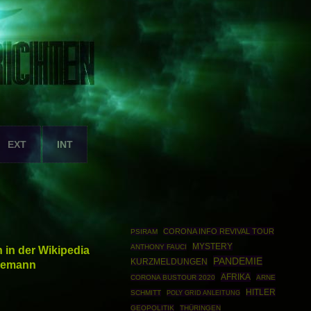
EXT
INT
CORONA INFO REVIVAL TOUR
PSIRAM
MYSTERY
ANTHONY FAUCI
in der Wikipedia
PANDEMIE
KURZMELDUNGEN
agemann
AFRIKA
CORONA BUSTOUR 2020
ARNE
HITLER
SCHMITT
POLY GRID ANLEITUNG
GEOPOLITIK
THÜRINGEN