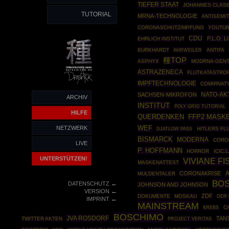
TIEFER STAAT
JOHANNES CLAS
TUTORIAL
MRNA-TECHNOLOGIE
ANTISEMI
CORONASCHUTZIMPFUNG
YOUTU
CDU
P.L.O.
EHRLICH INSTITUT
BURKHARDT
AHRWEILER
ANTIFA
種TOP
ASPHYX
MODRNA-GENT
ASTRAZENECA
FLUTKATASTRO
IMPFTECHNOLOGIE
COMIRNAT
NATO-AK
SACHSEN-MIKROFON
ARCHIV
INSTITUT
POLY GRID TUTORIAL
HILFE
QUERDENKEN
FFP2 MASK
NETZWERK
WEF
HITLERS FL
DJATLOW PASS
BISMARCK
MODERNA
CORO
LIVE
P. HOFFMANN
HORROR
ICIC.
UNTERSTÜTZEN!
VIVIANE F
MASKENATTEST
CORONAKRISE
MULDENTALER
BOS
←
DATENSCHUTZ
JOHNSON AND JOHNSON
←
VERSION
ZDF
DOKUMENTE
MOSKAU
DER
←
IMPRINT
MAINSTREAM
C
KREBS
BOSCHIMO
JVA ROSDORF
TAN
TWITTER AKTEN
PROJECT VERITAS