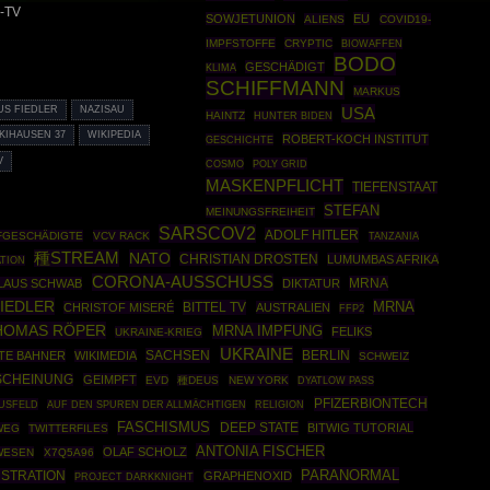
s-TV
SOWJETUNION
EU
ALIENS
COVID19-
IMPFSTOFFE
CRYPTIC
BIOWAFFEN
BODO
GESCHÄDIGT
KLIMA
SCHIFFMANN
MARKUS
USA
S FIEDLER
NAZISAU
HAINTZ
HUNTER BIDEN
KIHAUSEN 37
WIKIPEDIA
ROBERT-KOCH INSTITUT
GESCHICHTE
V
COSMO
POLY GRID
MASKENPFLICHT
TIEFENSTAAT
STEFAN
MEINUNGSFREIHEIT
SARSCOV2
ADOLF HITLER
FGESCHÄDIGTE
VCV RACK
TANZANIA
種STREAM
NATO
CHRISTIAN DROSTEN
LUMUMBAS AFRIKA
TION
CORONA-AUSSCHUSS
MRNA
LAUS SCHWAB
DIKTATUR
IEDLER
MRNA
BITTEL TV
CHRISTOF MISERÉ
AUSTRALIEN
FFP2
HOMAS RÖPER
MRNA IMPFUNG
FELIKS
UKRAINE-KRIEG
UKRAINE
SACHSEN
BERLIN
TE BAHNER
WIKIMEDIA
SCHWEIZ
SCHEINUNG
GEIMPFT
EVD
種DEUS
NEW YORK
DYATLOW PASS
PFIZERBIONTECH
USFELD
AUF DEN SPUREN DER ALLMÄCHTIGEN
RELIGION
FASCHISMUS
DEEP STATE
BITWIG TUTORIAL
WEG
TWITTERFILES
ANTONIA FISCHER
OLAF SCHOLZ
WESEN
X7Q5A96
PARANORMAL
STRATION
GRAPHENOXID
PROJECT DARKKNIGHT