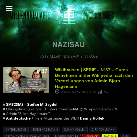
NAZISAU
LISTE ALLER "NAZISAU" EINTRÄGE
Wikihausen | SERIE – N°37 – Gutes
Benehmen in der Wikipedia nach den
Vorstellungen von Admin Björn
Hagemann
2020-03-22 - 20:00 Uhr
56
■
SMS2SMS
–
Stefan M. Seydel
■ Unregelmäßigkeiten + Hinterzimmerpolitik @ Wikipedia-Loves-TV
■ Admin “Björn Hagemann”
■
Antideutsche
+ freie Mitarbeiter des WDR
Danny Hollek
ANTIDEUTSCHE
BJÖRN HAGEMANN
DANNY HOLLEK
DIRK POHLMANN
GESCHICHTEN AUS WIKIHAUSEN
MARKUS FIEDLER
« ZURÜCK
NAZISAU
OMA