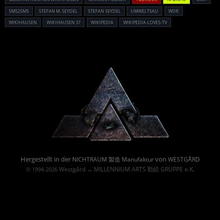
SMS2SMS
STEFAN M. SEYDEL
STEFAN SEYDEL
UMWELTSAU
WDR
WIKIHAUSEN
WIKIHAUSEN 37
WIKIPEDIA
WIKIPEDIA-LOVES-TV
Powered By :
Hergestellt in der
von
NICHTRAUM 製造 Manufaktur
WESTGÅRD
Westgård
MILLENNIUM ARTS 勤続 GRUPPE e.K.
© 1994-2026
→