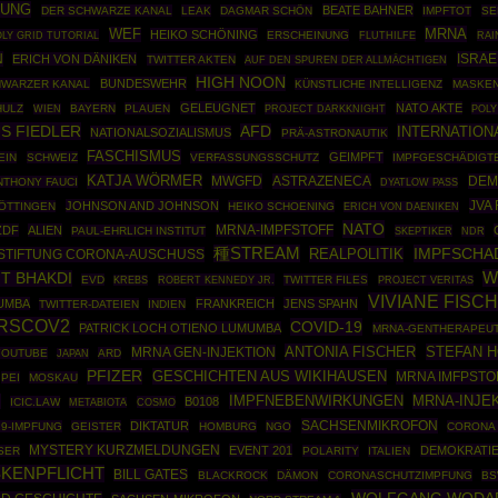
KUNG
BEATE BAHNER
DER SCHWARZE KANAL
LEAK
DAGMAR SCHÖN
IMPFTOT
SE
MRNA
WEF
HEIKO SCHÖNING
OLY GRID TUTORIAL
ERSCHEINUNG
RAI
FLUTHILFE
N
ISRAE
ERICH VON DÄNIKEN
TWITTER AKTEN
AUF DEN SPUREN DER ALLMÄCHTIGEN
HIGH NOON
BUNDESWEHR
HWARZER KANAL
KÜNSTLICHE INTELLIGENZ
MASKEN
GELEUGNET
NATO AKTE
HULZ
BAYERN
PLAUEN
PROJECT DARKKNIGHT
POLY
WIEN
S FIEDLER
AFD
INTERNATION
NATIONALSOZIALISMUS
PRÄ-ASTRONAUTIK
FASCHISMUS
GEIMPFT
EIN
SCHWEIZ
VERFASSUNGSSCHUTZ
IMPFGESCHÄDIGT
KATJA WÖRMER
MWGFD
ASTRAZENECA
DEM
NTHONY FAUCI
DYATLOW PASS
JVA
JOHNSON AND JOHNSON
ÖTTINGEN
HEIKO SCHOENING
ERICH VON DAENIKEN
NATO
ZDF
ALIEN
MRNA-IMPFSTOFF
PAUL-EHRLICH INSTITUT
SKEPTIKER
NDR
種STREAM
IMPFSCHA
REALPOLITIK
STIFTUNG CORONA-AUSCHUSS
W
T BHAKDI
EVD
ROBERT KENNEDY JR.
TWITTER FILES
KREBS
PROJECT VERITAS
VIVIANE FISC
MUMBA
FRANKREICH
JENS SPAHN
TWITTER-DATEIEN
INDIEN
RSCOV2
COVID-19
PATRICK LOCH OTIENO LUMUMBA
MRNA-GENTHERAPEUT
ANTONIA FISCHER
STEFAN 
MRNA GEN-INJEKTION
YOUTUBE
ARD
JAPAN
PFIZER
GESCHICHTEN AUS WIKIHAUSEN
MRNA IMFPSTO
PEI
MOSKAU
IMPFNEBENWIRKUNGEN
MRNA-INJE
R
B0108
ICIC.LAW
COSMO
METABIOTA
SACHSENMIKROFON
DIKTATUR
19-IMPFUNG
GEISTER
HOMBURG
NGO
CORONA 
MYSTERY KURZMELDUNGEN
EVENT 201
DEMOKRATI
SER
POLARITY
ITALIEN
KENPFLICHT
BILL GATES
BLACKROCK
DÄMON
CORONASCHUTZIMPFUNG
B