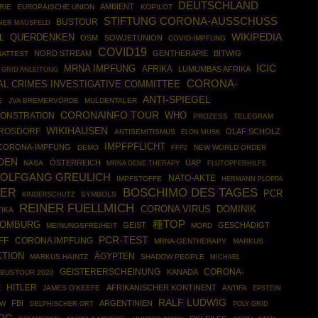
DEUTSCHLAND
AMBIENT
RIE
EUROPÄISCHE UNION
KOPILOT
STIFTUNG CORONA-AUSSCHUSS
BUSTOUR
NER MAUSFELD
WIKIPEDIA
L
QUERDENKEN
OSM
SOWJETUNION
COVID-IMPFUNG
COVID19
NORD STREAM
GENTHERAPIE
BITWIG
ATTEST
ICIC
MRNA IMPFUNG
AFRIKA
LUMUMBAS AFRIKA
 GRID ANLEITUNG
CORONA-
AL CRIMES INVESTIGATIVE COMMITTEE
ANTI-SPIEGEL
E
JVA BREMERVÖRDE
MULDENTALER
CORONAINFO TOUR
WHO
ONSTRATION
PROZESS
TELEGRAM
WIKIHAUSEN
 ROSDORF
OLAF SCHOLZ
ANTISEMITISMUS
ELON MUSK
IMPFPFLICHT
CORONA-IMPFUNG
DEMO
FFP2
NEW WORLD ORDER
DEN
ÖSTERREICH
UAP
NASA
MRNA GENE THERAPY
FLUTOPFERHILFE
OLFGANG GREULICH
NATO-AKTE
IMPFSTOFFE
HERMANN PLOPPA
BOSCHIMO DES TAGES
HER
PCR
SYMBOLS
KINDERSCHUTZ
REINER FUELLMICH
CORONA VIRUS
DOMINIK
IKA
種TOP
HOMBURG
GEIST
GESCHÄDIGT
MEINUNGSFREIHEIT
MORD
PCR-TEST
FF
CORONA IMPFUNG
MRNA-GENTHERAPY
MARKUS
KTION
ÄGYPTEN
MARKUS HAINTZ
SHADOW PEOPLE
MICHAEL
CORONA-
GEISTERERSCHEINUNG
KANADA
BUSTOUR 2020
HITLER
E
AFRIKANISCHER KONTINENT
JAMES O'KEEFE
ANTIFA
EPSTEIN
RALF LUDWIG
FBI
ARGENTINIEN
SW
POLY GRID
DELPHISCHER ORT