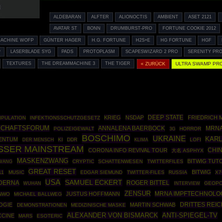
ALDEBARAN
ALFTER
ALIONOCTIS
AMBIENT
ASET 2121
AVATAR ST
BONN
DRUMBURST-PRO
FORTUNE COOKIE 2012
ACHINE WOFP
GÜNTER HAGER
H.G. FORTUNE
H2S+E
HG FORTUNE
HGF
P
LASERBLADE SYG
PADS
PROTOPLASM
SCAPESWIZARD 2 PRO
SERENITY PR
TEXTURES
THE DREAMMACHINE 3
THE TIGER
« ZURÜCK
ULTRA SWAMP PR
DEEP STATE
KRIEG
NSDAP
FRIEDRICH 
IPULATION
INFEKTIONSSCHUTZGESETZ
SCHAFTSFORUM
ANNALENA BAERBOCK
MRNA
POLIZEIGEWALT
HORROR
3G
BOSCHIMO
UKRAINE
KARL
ENTUM
KI
DDR
LOFI
DER MENSCH
KLIMA
USSER MAINSTREAM
CHI
CORONA INFO REVIVAL TOUR
大名 ASPHYX
MASKENZWANG
BITWIG TUT
WANG
CRYPTIC
SCHATTENWESEN
TWITTERFILES
GREAT RESET
BITWIG
11
MUSIC
EDGAR SIEMUND
TWITTER-FILES
RUSSIA
X7
USA
SAMUEL ECKERT
DERNA
ROGER BITTEL
GEOPO
WUHAN
INTERVIEW
ZENSUR
MRNA IMPFTECHNOLO
JUSTUS HOFFMANN
NWO
MICHAEL BALLWEG
DRITTES REIC
OGIE
MARTIN SCHWAB
DEMONSTRATIONEN
MEDIZINISCHE MASKE
ALEXANDER VON BISMARCK
ANTI-SPIEGEL-TV
CCINE
MARS
ESOTERIC