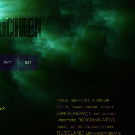
EXT
INT
CHRISTOF
PSIRAM
GESCHICHTE
MISERÉ
ZWANGSIMPFUNG
ORWELL
e 2
DIRK POHLMANN
COVID19-
DIVI
BOSCHIMO-NEWS
IMPFSTOFFE
GRIPPE
ALIENS
FLUTKATASTROPHE
RUSSLAND
MRNA-GENTHERAPIE