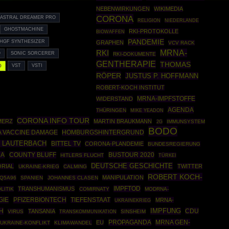
NEBENWIRKUNGEN
WIKIMEDIA
CORONA
ASTRAL DREAMER PRO
RELIGION
NIEDERLANDE
GHOSTMACHINE
RKI-PROTOKOLLE
BIOWAFFEN
PANDEMIE
HGF SYNTHESIZER
GRAPHEN
VCV RACK
MRNA-
RKI
O
SONIC SORCERER
RKI-DOKUMENTE
GENTHERAPIE
THOMAS
O
VST
VSTI
RÖPER
JUSTUS P. HOFFMANN
ROBERT-KOCH INSTITUT
MRNA-IMPFSTOFFE
WIDERSTAND
AGENDA
THÜRINGEN
MIKE YEADON
CORONA INFO TOUR
MERZ
MARTIN BRAUKMANN
IMMUNSYSTEM
2G
BODO
HOMBURGSHINTERGRUND
 VACCINE DAMAGE
 LAUTERBACH
BITTEL TV
CORONA-PLANDEMIE
BUNDESREGIERUNG
NA
COUNTY BLUFF
BUSTOUR 2020
HITLERS FLUCHT
TÜRKEI
DEUTSCHE GESCHICHTE
ORIAL
TWITTER
UKRAINE-KRIEG
CALMING
ROBERT KOCH-
MANIPULATION
Q5A96
SPANIEN
JOHANNES CLASEN
IMPFTOD
TRANSHUMANISMUS
LITIK
COMIRNATY
MODRNA-
GIE
PFIZERBIONTECH
TIEFENSTAAT
MRNA-
UKRAINEKRIEG
H
IMPFUNG
CDU
TANSANIA
VIRUS
SINSHEIM
TRANSKOMMUNIKATION
PROPAGANDA
MRNA GEN-
EU
UKRAINE-KONFLIKT
KLIMAWANDEL