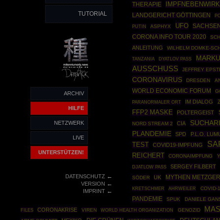
IMPFNEBENWIR
THERAPIE
TUTORIAL
LANDGERICHT GÖTTINGEN
P
UFO
SACHSE
PUTIN
ASPHYX
CORONA INFO TOUR 2020
SC
ANLEITUNG
WILHELM DOMKE-SC
MARKU
TANZANIA
DYATLOV PASS
AUSSCHUSS
JEFFREY EPST
CORONAVIRUS
DRESDEN
A
WORLD ECONOMIC FORUM
G
ARCHIV
IM DIALOG
PARANORMALER ORT
HILFE
FFP2 MASKE
POLTERGEIST
SUCHARI
NETZWERK
CIA
NORD STREAM 2
PLANDEMIE
SPD
P.L.O. LU
LIVE
SA
TEST
COVID19-IMPFUNG
UNTERSTÜTZEN!
REICHERT
CORONAIMPFUNG
SERGEY FILBERT
DJATLOW PASS
←
DATENSCHUTZ
MYTHEN METZGE
UK
SÖDER
←
VERSION
AHRWEILER
COVID-
KRETSCHMER
←
IMPRINT
PANDEMIE
SPUK
DANIELE GAN
MAS
CORONAKRISE
FILES
VIREN
WORLD HEALTH ORGANIZATION
GENOZID