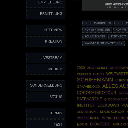
EMPFEHLUNG
ERMITTLUNG
GHOSTMACHINE TS
GHOSTM
INTERVIEW
HGF-SYNTHESIZER
HGF-WS
SOUNDSCAPES
SYNTHEDIT
KREATION
WAVE-TRANSITION-TECHNIK
LIVESTREAM
2030
ALICE WEIDEL
MEDIENMAN
MEDIUM
WELTWIRT
MÜNCHEN
GLITCH
SCHIFFMANN
CHRIST
ALLES A
SONDERMELDUNG
GRAPHENOXID
CORONA INFOTOUR
IMPFZ
STATUS
DATENARCHE
QUERDENKEN 7
INSTITUT
LOCKDOWN
MO
KLAUS SCHWAB
GENTHERAPIE
TERMIN
IMPFSCHADEN
MRNA-TECHNOL
BIONTECH
TEST
MRNA VA
種DEUS