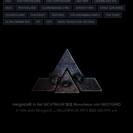
HGF
HGF SYNTHESIZER
HGF-SYNTHESIZER
HGF-WSP
LASERBLADE SYG
PADS
PROTOPLASM
SCAPESWIZARD 2 PRO
SERENITY PRO
SONIC SORCERER
SOUNDSCAPES
SYNTHEDIT
TEXTURES
THE DREAMMACHINE 3
THE TIGER
ULTRA SWAMP PRO
VST
VSTI
WAVE-TRANSITION-TECHNIK
Powered By :
Hergestellt in der
von
NICHTRAUM 製造 Manufaktur
WESTGÅRD
Westgård
MILLENNIUM ARTS 勤続 GRUPPE e.K.
© 1994-2026
→