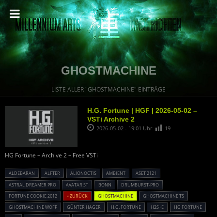
GHOSTMACHINE
LISTE ALLER "GHOSTMACHINE" EINTRÄGE
H.G. Fortune | HGF | 2026-05-02 –
VSTi Archive 2
2026-05-02 - 19:01 Uhr
19
HG Fortune – Archive 2 – Free VSTi
ALDEBARAN
ALFTER
ALIONOCTIS
AMBIENT
ASET 2121
ASTRAL DREAMER PRO
AVATAR ST
BONN
DRUMBURST-PRO
FORTUNE COOKIE 2012
« ZURÜCK
GHOSTMACHINE
GHOSTMACHINE TS
GHOSTMACHINE WOFP
GÜNTER HAGER
H.G. FORTUNE
H2S+E
HG FORTUNE