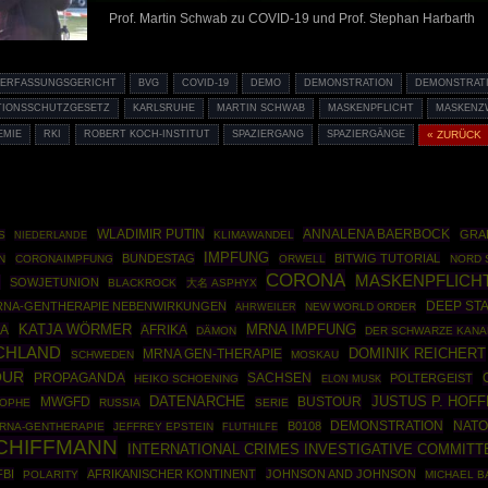
Prof. Martin Schwab zu COVID-19 und Prof. Stephan Harbarth
ERFASSUNGSGERICHT
BVG
COVID-19
DEMO
DEMONSTRATION
DEMONSTRAT
TIONSSCHUTZGESETZ
KARLSRUHE
MARTIN SCHWAB
MASKENPFLICHT
MASKENZ
EMIE
RKI
ROBERT KOCH-INSTITUT
SPAZIERGANG
SPAZIERGÄNGE
« ZURÜCK
WLADIMIR PUTIN
ANNALENA BAERBOCK
GRA
S
KLIMAWANDEL
NIEDERLANDE
IMPFUNG
BUNDESTAG
BITWIG TUTORIAL
N
CORONAIMPFUNG
ORWELL
NORD 
CORONA
MASKENPFLICH
N
SOWJETUNION
BLACKROCK
大名 ASPHYX
DEEP ST
NA-GENTHERAPIE NEBENWIRKUNGEN
AHRWEILER
NEW WORLD ORDER
MRNA IMPFUNG
CA
KATJA WÖRMER
AFRIKA
DÄMON
DER SCHWARZE KANA
CHLAND
DOMINIK REICHERT
MRNA GEN-THERAPIE
SCHWEDEN
MOSKAU
OUR
PROPAGANDA
SACHSEN
POLTERGEIST
HEIKO SCHOENING
ELON MUSK
DATENARCHE
JUSTUS P. HOF
MWGFD
BUSTOUR
ROPHE
RUSSIA
SERIE
DEMONSTRATION
NATO
B0108
RNA-GENTHERAPIE
JEFFREY EPSTEIN
FLUTHILFE
CHIFFMANN
INTERNATIONAL CRIMES INVESTIGATIVE COMMITT
FBI
AFRIKANISCHER KONTINENT
JOHNSON AND JOHNSON
POLARITY
MICHAEL 