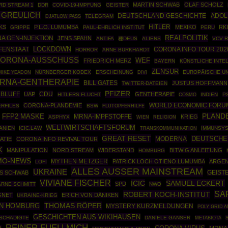
MARTIN SCHWAB
OLAF SCHOLZ
RD STREAM 1
DDR
COVID-19-IMPFUNG
GEISTER
 GREULICH
DEUTSCHLAND GESCHICHTE
ADOL
TELEGRAM
DJATLOW PASS
HITLER
KS
P.L.O. LUMUMBA
MEXIKO
RKI
GRIPPE
PAUL-EHRLICH INSTITUT
PERU
REALPOLITIK
A GEN-INJEKTION
JENS SPAHN
ANTIFA
種DEUS
ALIENS
VCV 
LOCKDOWN
CORONA INFO TOUR 202
FENSTAAT
HORROR
ARNE BURKHARDT
CORONA-AUSSCHUSS
WEF
FRIEDRICH MERZ
BAYERN
KÜNSTLICHE INTE
ZENSUR
NÜRNBERGER KODEX
ERSCHEINUNG
EUROPÄISCHE U
MIKE YEADON
DIVI
RNA-GENTHERAPIE
BILL GATES
JUSTUS HOFFMANN
TWITTER-DATEIEN
PFIZER
 BLUFF
CDU
UAP
GENTHERAPIE
HITLERS FLUCHT
COSMO
INDIEN
P
WORLD ECONOMIC FORU
CORONA-PLANDEMIE
ERFILES
BSW
FLUTOPFERHILFE
PLAND
FFP2 MASKE
MRNA-IMPFSTOFFE
KRIEG
ASPHYX
WIEN
RELIGION
WELTWIRTSCHAFTSFORUM
ANIEN
ICIC.LAW
IMMUNSY
TRANSKOMMUNIKATION
GREAT RESET
DEUTSCHE
MODERNA
ATIE
CORONA INFO REVIVAL TOUR
K
MANIPULATION
NORD STREAM
WIDERSTAND
BITWIG ANLEITUNG
HOMBURG
MO-NEWS
MYTHEN METZGER
PATRICK LOCH OTIENO LUMUMBA
ARGEN
LOFI
ALLES AUSSER MAINSTREAM
UKRAINE
S SCHWAB
GEIST
VIVIANE FISCHER
ICIC
SAMUEL ECKERT
SPD
ARNE SCHMITT
NWO
SA
ROBERT KOCH-INSTITUT
GNET
ERICH VON DÄNIKEN
UKRAINE-KRIEG
THOMAS RÖPER
N HOMBURG
MYSTERY KURZMELDUNGEN
POLY GRID 
GESCHICHTEN AUS WIKIHAUSEN
SCHÄDIGTE
DANIELE GANSER
METABIOTA
REINER FUELLMICH