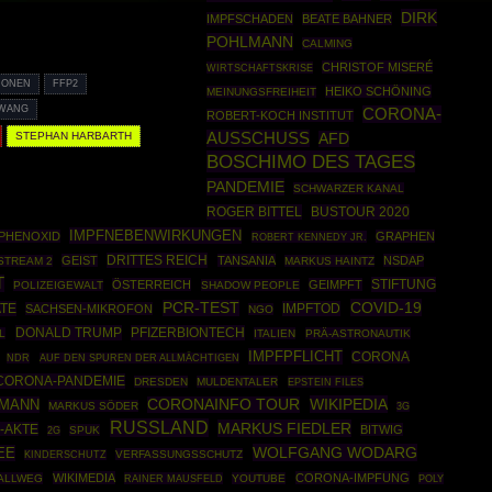
DIRK
IMPFSCHADEN
BEATE BAHNER
POHLMANN
CALMING
CHRISTOF MISERÉ
WIRTSCHAFTSKRISE
IONEN
FFP2
HEIKO SCHÖNING
MEINUNGSFREIHEIT
WANG
CORONA-
ROBERT-KOCH INSTITUT
STEPHAN HARBARTH
AUSSCHUSS
AFD
BOSCHIMO DES TAGES
PANDEMIE
SCHWARZER KANAL
ROGER BITTEL
BUSTOUR 2020
IMPFNEBENWIRKUNGEN
PHENOXID
GRAPHEN
ROBERT KENNEDY JR.
DRITTES REICH
GEIST
TANSANIA
NSDAP
STREAM 2
MARKUS HAINTZ
T
STIFTUNG
ÖSTERREICH
GEIMPFT
POLIZEIGEWALT
SHADOW PEOPLE
COVID-19
PCR-TEST
ATE
IMPFTOD
SACHSEN-MIKROFON
NGO
DONALD TRUMP
PFIZERBIONTECH
L
ITALIEN
PRÄ-ASTRONAUTIK
IMPFPFLICHT
CORONA
NDR
AUF DEN SPUREN DER ALLMÄCHTIGEN
CORONA-PANDEMIE
DRESDEN
MULDENTALER
EPSTEIN FILES
WIKIPEDIA
FMANN
CORONAINFO TOUR
MARKUS SÖDER
3G
RUSSLAND
MARKUS FIEDLER
-AKTE
BITWIG
SPUK
2G
WOLFGANG WODARG
EE
VERFASSUNGSSCHUTZ
KINDERSCHUTZ
WIKIMEDIA
CORONA-IMPFUNG
BALLWEG
RAINER MAUSFELD
YOUTUBE
POLY