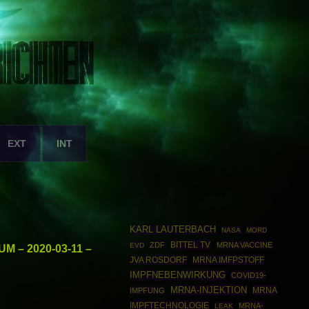
EXT
INT
KARL LAUTERBACH
NASA
MORD
BITTEL TV
ZDF
MRNA VACCINE
EVD
 – 2020-03-11 –
JVA ROSDORF
MRNA IMFPSTOFF
IMPFNEBENWIRKUNG
COVID19-
MRNA-INJEKTION
MRNA
IMPFUNG
IMPFTECHNOLOGIE
MRNA-
LEAK