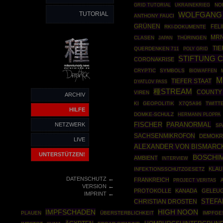
GRID TUTORIAL
UKRAINEKRIEG
NO
TUTORIAL
WOLFGANG
ANTHONY FAUCI
GRÜNEN
FELI
RKI-DOKUMENTE
MRN
CLASEN
THÜRINGEN
JAPAN
TIE
QUERDENKEN 711
POLY GRID
STIFTUNG 
CORONAKRISE
CRYPTIC
SYMBOLS
BIOWAFFEN
M
TIEFER STAAT
DYATLOV PASS
種STREAM
COUNTY
VIREN
ARCHIV
KI
GEOPOLITIK
X7Q5A96
TWITT
HILFE
DOMKE-SCHULZ
HERMANN PLOPPA
FISCHER
PARANORMAL
NETZWERK
SP
SACHSENMIKROFON
DEMOKR
LIVE
ALEXANDER VON BISMARC
UNTERSTÜTZEN!
BOSCHI
AMBIENT
INTERVIEW
KLAU
INFEKTIONSSCHUTZGESETZ
←
DATENSCHUTZ
FRANKREICH
PROJECT VERITAS
←
VERSION
PROTOKOLLE
KANADA
GELEU
←
IMPRINT
STEFA
CHRISTIAN DROSTEN
IMPFSCHADEN
HIGH NOON
PLAUEN
ÜBERSTERBLICHKEIT
IMPFGE