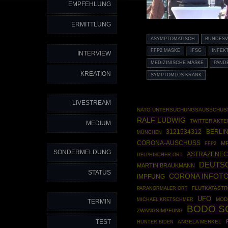
EMPFEHLUNG
ERMITTLUNG
ASYMPTOMATISCH
BUNDESV
FFP2 MASKE
IFSG
INFEK
INTERVIEW
MEDIZINISCHE MASKE
PAND
KREATION
SYMPTOMLOS KRANK
LIVESTREAM
NATO UNTERSUCHUNGSAUSSCHUS
RALF LUDWIG
TWITTER AKTE
MEDIUM
3121534312
BERLI
MÜNCHEN
CORONA-AUSCHUSS
MR
FFP2
SONDERMELDUNG
ASTRAZENE
DELPHISCHER ORT
DEUTS
MARTIN BRAUKMANN
STATUS
CORONA INFOT
IMPFUNG
FLUTKATAST
PARANORMALER ORT
UFO
MOD
MICHAEL KRETSCHMER
TERMIN
BODO S
ZWANGSIMPFUNG
TEST
ANGELA MERKEL
HUNTER BIDEN