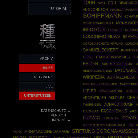
TOUR
CDU
DEMOKRAT
NWO
TUTORIAL
AND JOHNSON
PROJECT DARKKN
SCHIFFMANN
SCHWAR
MRNA IMFP
GENTHERAPEUTIKA
INFOTOUR
SCHWEIZ
MICHAE
BOSCHIMO-NEWS
IMPFN
CORONASCHUTZIMPFUNG
MÜNCH
SAMUEL ECKERT
IMMUNSYS
GEIST
TRANSHUMANISMUS
LE
ARCHIV
PFIZER
ROBERT KENNEDY JR.
D
HILFE
DATENARC
HEIKO SCHOENING
WIKIPEDIA
NETZWERK
ASTRAZENECA
TWITTERFI
MICHAEL KRETSCHMER
LIVE
HITLER
COVID-IMPFUNG
ANTISE
UNTERSTÜTZEN!
CHRI
ARGENTINIEN
RKI-FILES
DONALD TRUMP
THÜRINGEN
V
←
DATENSCHUTZ
FASCHISMUS
ARD
FLUTHILFE
←
VERSION
LUDWIG
COVID-
ELON MUSK
←
IMPRINT
BAYE
SPUREN DER ALLMÄCHTIGEN
STIFTUNG CORONA-AUSSCH
MRNA VACCINE DAMAGE
YORK
MRNA-GENT