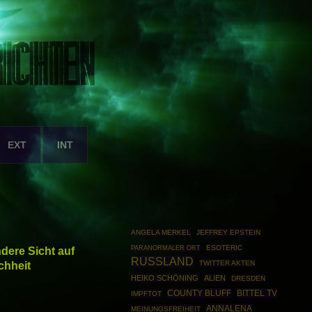
EXT
INT
ANGELA MERKEL
JEFFREY EPSTEIN
ESOTERIC
dere Sicht auf
PARANORMALER ORT
RUSSLAND
chheit
TWITTER AKTEN
HEIKO SCHÖNING
ALIEN
DRESDEN
COUNTY BLUFF
BITTEL TV
IMPFTOT
ANNALENA
MEINUNGSFREIHEIT