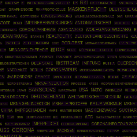
RKI
IE
UK
ICIC.LAW
KI
INFEKTIONSSCHUTZGESETZ
RKI-DOKUMENTE
ANTHONY F
MASKENPFLICHT
DEUTSCHE G
GRAPHENOXID
RKI-PROTOKOLLE
IGHT
COVID19-IMPFUNG
ZER KANAL
GÖTTINGEN
WILHELM DOMKE-SCHULZ
UKRAIN
DIVI
IMPFNEBENWIRKUNGEN
ANTONIA FISCHER
STOFF
RO
DEMO
SKEPTIKER
WOLFGANG WODARG
CORONA-PANDEMIE
AGENDA 2030
B
L BALLWEG
EBENWIRKUNG
REALPOLITIK
DEUTSCHLAND GESCHICHTE
KLA
SPANIEN
PCR-TEST
TWITTER
P.L.O. LUMUMBA
EVENT 201
EN
FFP2
MRNA-GENTHERAPY
種TOP
MRNA GEN-THERAPIE
TEM
SERIE
NÜRNBERGER KODEX
COVID19-IMP
AK
X7Q5A96
POLARITY
JVA BREMERVÖRDE
VIREN
UKRAINEKR
ERICH VON DAENIKEN
種STREAM
DEEP STATE
IMPFUNG
QUERDEN
EMONSTRATIONEN
RUSSIA
CORONAVIRUS
HE
NATO-AKTE
BERLIN
BITWIG ANL
MEDIENMANIPULATION
JVA ROSDORF
FBI
GEIMPFT
GELEUG
IMPFSTOFFE
JOHANNES CLASEN
種DEUS
MRNA-INJEKTION
LES
NORD STREAM 2
PROZESS
MODRNA-GENTHERAPI
KREBS
SARSCOV2
USA
NATO
AFRIK
WIKIMEDIA
MITISMUS
IMPFZWANG
JAPAN
DEUTSCHLAND
STIAN DROSTEN
WELTWIRTSCHAFTSFORUM
PATRIC
MRNA GEN-INJEKTION
MRNA-IMPFSTOFFE
KATJA WÖRMER
MRNA-
IRUS
IMPFSCHADEN
MASKENZWANG
SUCHARI
CHINA
MARS
HUNTER BIDEN
19
AFD
OSM
JAMES O'KEEFE
PEI
EPSTEIN FILES
MASKENATTEST
KOPILOT
NDR
IMPFPFLICHT
CORONA INFO TOUR 202
RN
MARKUS HAINTZ
CORONAIMPFUNG
CORONA
USS
SACHSEN
AHRWEILER
RAINER MAUSFELD
PSIRAM
QUERDEN
HERAPIE