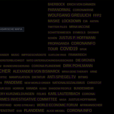
BAERBOCK
ERICH VON DÄNIKEN
PARANORMAL
CORONAKRISE
WOLFGANG GREULICH
FFP2
MASKE
LOCKDOWN
CIA
ANTIFA
MRNA VACCINE
TWITTER FILES
ASARISCHE MAFIA
SCHATTENWESEN
SYMBOLS
DAGMAR
JUSTUS P. HOFFMANN
SCHÖN
CORONAINFO
PROPAGANDA
COVID19
TOUR
SPUK
FRANKREICH
GANSER
MUSIC
IMPFGESCHÄDIGTE
DJATLOW PASS
DIE GRÜNEN
BERSTERBLICHKEIT
NATO UNTERSUCHUNGSAUSSCHUSS
DIRK POHLMANN
CORONA-PLANDEMIE
M
BUNDESREGIERUNG
SCHER
ALEXANDER VON BISMARCK
MRNA GENE THERAPY
ARNE
ANTI-SPIEGEL-TV
MANIPULATION
DIKTATUR
BITWIG
YPTIC
PANDEMIE
NATIONALSOZIALISMUS
CHRISTOF
PA
NEW WORLD ORDER
KANADA
BUNDESWEHR
UR 2020
HORROR
SHADOW PEOPLE
KLIMA
KARL LAUTERBACH
ERY KURZMELDUNGEN
FELIKS
CORONA-
RIMES INVESTIGATIVE COMMITTEE
JUSTUS HOFFMANN
NASA
WORLD ECONOMIC FORUM
ERSTAND
AFRIKANISCHER
NORD STREAM 1
CORONA INFO
PLANDEMIE
FENSTAAT
EVD
ALICE WEIDEL