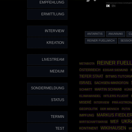
EMPFEHLUNG
ERMITTLUNG
INTERVIEW
ANTARKTIS
ANUNNAKI
C
REINER FUELLMICH
SESSION
KREATION
LIVESTREAM
REINER FUEL
METABIOTA
ÖSTERREICH
EDGAR SIEMUND
MEDIUM
TIEFER STAAT
BITWIG TUTORI
ISRAEL
SACHSEN-MIKROFON
SONDERMELDUNG
MARTIN SCHWAB
SCHMITT
KÜNS
KLIMAWANDEL
HITLERS FLUCHT
STATUS
MISERÉ
PRÄ-ASTRON
INTERVIEW
GEOPOLITIK
PUTIN
DER MENSCH
MARKUS FIEDLE
IMPFUNG
TERMIN
UKR
WEF
WIRTSCHAFTSKRISE
WIKIHAUSEN
TEST
KONTINENT
M