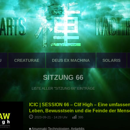
U
CREATURAE
DEUS EX MACHINA
SOLARIS
SITZUNG 66
LISTE ALLER "SITZUNG 66" EINTRÄGE
ICIC | SESSION 66 – Clif High – Eine umfassen
Leben, Bewusstsein und die Feinde der Mens
2023-09-21 - 14:29 Uhr
395
■ Anunnaki-Technologien, Antarktis