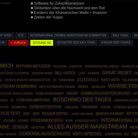
■ Software für Zukunftsanalysen
■ Gedanken über die Nachwelt und den Tod
■ Existenz der Khasarischen Mafia + Invasion
■ Zyklen der Yugas
LIF HIGH
ICIC
INTERNATIONAL CRIMES INVESTIGATIVE COMMITTEE
KALI YUGA
KH
 66
« ZURÜCK
SITZUNG 66
ZEITALTER DES KALI YUGA
ZYKLEN DER YUGAS
LMICH
MYTHEN METZGER
ASPHYX
EUROPÄISCHE UNION
DANIELE 
RELIGION
GREAT RESET
BILL GATES
POLY GRID TUTORIAL
LOFI
DÄMON
Ü
NIEDERLANDE
3121534312
AL
NATO AKTE
WORLD HEALTH ORGANIZATION
SINSHEIM
TELEGRA
2G
VIVIANE FI
STEFAN HOMBURG
KRIEG
DER SCHWARZE KANAL
GENOZID
HOMBURGSHINTERGRUND
NSDAP
TLICHE INTELLIGENZ
ARNE BURKHARDT
CR
BOSCHIMO DES TAGES
CORONA IMPFUNG
PERU
HERMANN PLOP
3G
DEMONSTRATION
TANSANIA
AUTIK
HOMBURG
TÜRKEI
CORONA BUSTO
TANZANIA
PCR TEST
ROGER BITTEL
ZDF
SPD
SERGEY FILBERT
MYST
DYATLOW PASS
R
INTERNATIONAL C
PFIZERBIONTECH
ITALIEN
COSMO
BSW
KINDERSCHUTZ
ALLES AUSSER MAINSTREAM
AINE
ZENSUR
WID
GEISTER
CORONA-AUSSCHUSS
ANTI-SPIEGEL
GRAPHEN
EU
TIE
IKE YEADON