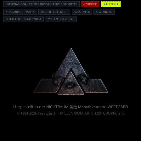
INTERNATIONAL CRIMES INVESTIGATIVE COMMITTEE
« ZURÜCK
KALI YUGA
KHASARISCHE MAFIA
REINER FUELLMICH
SESSION 66
SITZUNG 66
ZEITALTER DES KALI YUGA
ZYKLEN DER YUGAS
Powered By :
Hergestellt in der
von
NICHTRAUM 製造 Manufaktur
WESTGÅRD
Westgård
MILLENNIUM ARTS 勤続 GRUPPE e.K.
© 1994-2026
→