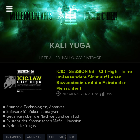
KALI YUGA
LISTE ALLER "KALI YUGA" EINTRÄGE
ICIC | SESSION 66 – Clif High – Eine
umfassendere Sicht auf Leben,
Bewusstsein und die Feinde der
Menschheit
2023-09-21 - 14:29 Uhr
395
■ Anunnaki-Technologien, Antarktis
■ Software für Zukunftsanalysen
■ Gedanken über die Nachwelt und den Tod
■ Existenz der Khasarischen Mafia + Invasion
■ Zyklen der Yugas
ANTARKTIS
ANUNNAKI
CLIF HIGH
ICIC