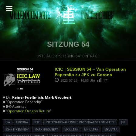
SITZUNG 54
LISTE ALLER "SITZUNG 54" EINTRÄGE
ICIC | SESSION 54 – Von Operation
Paperclip zu JFK zu Corona
2023-07-26 - 16:05 Uhr
171
■ Dr.
Reiner Fuellmich
,
Mark Groubert
■ “Operation Paperclip“
■ JFK-Attentat
■ “
Operation Dragon Return
“
CIA
CORONA
ICIC
INTERNATIONAL CRIMES INVESTIGATIVE COMMITTEE
JFK
JOHN F. KENNEDY
MARK GROUBERT
MK ULTRA
MK-ULTRA
MKULTRA