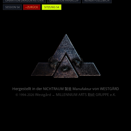
OPERATION DRAGON RETURN
OPERATION PAPERCLIP
REINER FUELLMICH
SESSION 54
« ZURÜCK
SITZUNG 54
Powered By :
Hergestellt in der
von
NICHTRAUM 製造 Manufaktur
WESTGÅRD
Westgård
MILLENNIUM ARTS 勤続 GRUPPE e.K.
© 1994-2026
→