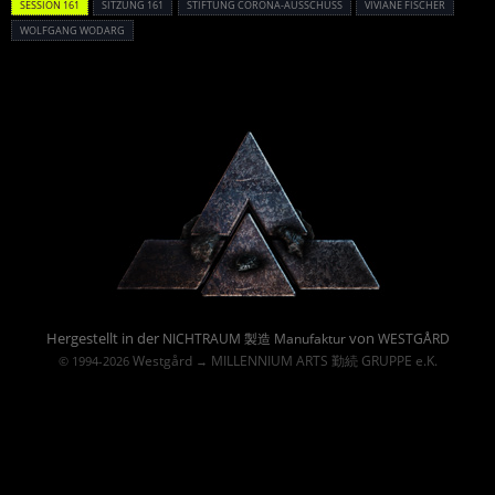
SESSION 161
SITZUNG 161
STIFTUNG CORONA-AUSSCHUSS
VIVIANE FISCHER
WOLFGANG WODARG
Powered By :
Hergestellt in der
von
NICHTRAUM 製造 Manufaktur
WESTGÅRD
Westgård
MILLENNIUM ARTS 勤続 GRUPPE e.K.
© 1994-2026
→