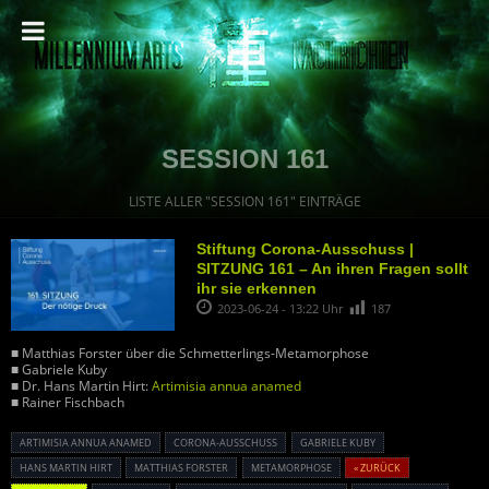
SESSION 161
LISTE ALLER "SESSION 161" EINTRÄGE
Stiftung Corona-Ausschuss |
SITZUNG 161 – An ihren Fragen sollt
ihr sie erkennen
2023-06-24 - 13:22 Uhr
187
■ Matthias Forster über die Schmetterlings-Metamorphose
■ Gabriele Kuby
■ Dr. Hans Martin Hirt:
Artimisia annua anamed
■ Rainer Fischbach
ARTIMISIA ANNUA ANAMED
CORONA-AUSSCHUSS
GABRIELE KUBY
HANS MARTIN HIRT
MATTHIAS FORSTER
METAMORPHOSE
« ZURÜCK