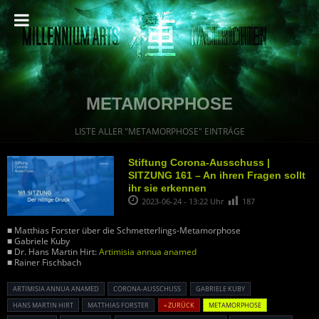
METAMORPHOSE
LISTE ALLER "METAMORPHOSE" EINTRÄGE
Stiftung Corona-Ausschuss |
SITZUNG 161 – An ihren Fragen sollt
ihr sie erkennen
2023-06-24 - 13:22 Uhr
187
■ Matthias Forster über die Schmetterlings-Metamorphose
■ Gabriele Kuby
■ Dr. Hans Martin Hirt:
Artimisia annua anamed
■ Rainer Fischbach
ARTIMISIA ANNUA ANAMED
CORONA-AUSSCHUSS
GABRIELE KUBY
HANS MARTIN HIRT
MATTHIAS FORSTER
« ZURÜCK
METAMORPHOSE