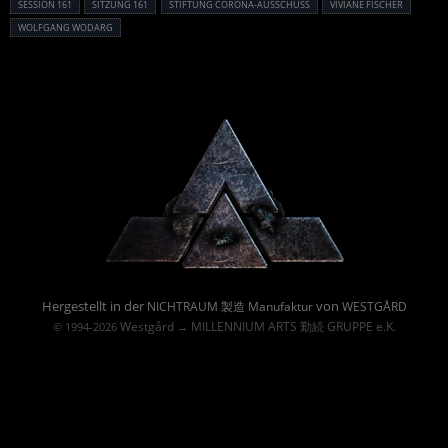
SESSION 161
SITZUNG 161
STIFTUNG CORONA-AUSSCHUSS
VIVIANE FISCHER
WOLFGANG WODARG
Powered By :
Hergestellt in der
von
NICHTRAUM 製造 Manufaktur
WESTGÅRD
Westgård
MILLENNIUM ARTS 勤続 GRUPPE e.K.
© 1994-2026
→